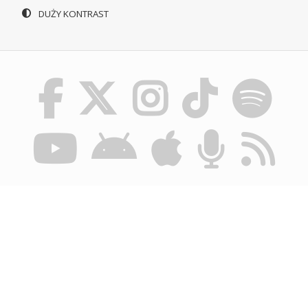
DUŻY KONTRAST
© POLSKIE RADIO SZCZECIN SA. WSZYSTKIE PRAWA
ZASTRZEŻONE.
REGULAMIN KORZYSTANIA Z PORTALU
POLITYKA
PRYWATNOŚCI
BIULETYN INFORMACJI PUBLICZNEJ