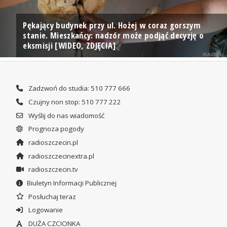
Pękający budynek przy ul. Hożej w coraz gorszym
stanie. Mieszkańcy: nadzór może podjąć decyzję o
eksmisji [WIDEO, ZDJĘCIA]
Zadzwoń do studia: 510 777 666
Czujny non stop: 510 777 222
Wyślij do nas wiadomość
Prognoza pogody
radioszczecin.pl
radioszczecinextra.pl
radioszczecin.tv
Biuletyn Informacji Publicznej
Posłuchaj teraz
Logowanie
DUŻA CZCIONKA