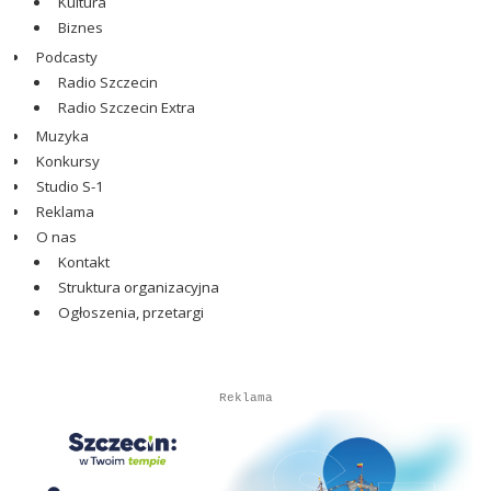
Kultura
Biznes
Podcasty
Radio Szczecin
Radio Szczecin Extra
Muzyka
Konkursy
Studio S-1
Reklama
O nas
Kontakt
Struktura organizacyjna
Ogłoszenia, przetargi
Autopromocja
Autopromocja
Reklama