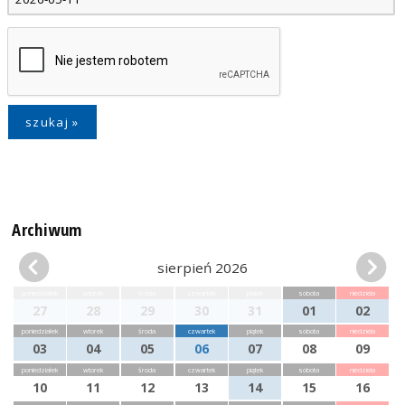
Archiwum
sierpień 2026
poniedziałek
wtorek
środa
czwartek
piątek
sobota
niedziela
27
28
29
30
31
01
02
poniedziałek
wtorek
środa
czwartek
piątek
sobota
niedziela
03
04
05
06
07
08
09
poniedziałek
wtorek
środa
czwartek
piątek
sobota
niedziela
10
11
12
13
14
15
16