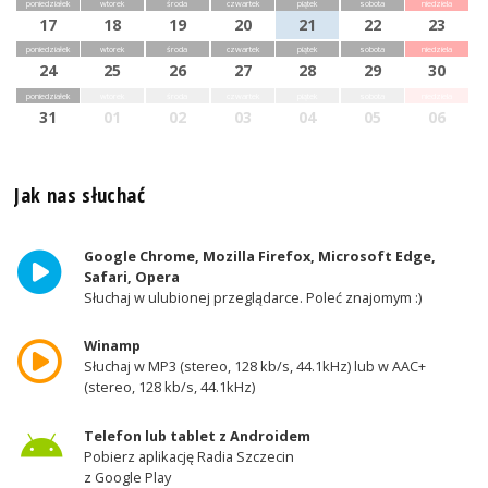
poniedziałek
wtorek
środa
czwartek
piątek
sobota
niedziela
17
18
19
20
21
22
23
poniedziałek
wtorek
środa
czwartek
piątek
sobota
niedziela
24
25
26
27
28
29
30
poniedziałek
wtorek
środa
czwartek
piątek
sobota
niedziela
31
01
02
03
04
05
06
Jak nas słuchać
Google Chrome, Mozilla Firefox, Microsoft Edge,
Safari, Opera
Słuchaj w ulubionej przeglądarce. Poleć znajomym :)
Winamp
Słuchaj w MP3 (stereo, 128 kb/s, 44.1kHz) lub w AAC+
(stereo, 128 kb/s, 44.1kHz)
Telefon lub tablet z Androidem
Pobierz aplikację Radia Szczecin
z Google Play