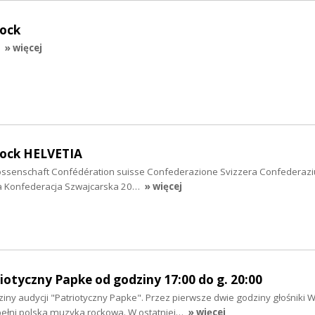
rock
» więcej
rock HELVETIA
ssenschaft Confédération suisse Confederazione Svizzera Confederazi
ca Konfederacja Szwajcarska 20…
» więcej
riotyczny Papke od godziny 17:00 do g. 20:00
iny audycji "Patriotyczny Papke". Przez pierwsze dwie godziny głośniki 
ełni polska muzyka rockowa. W ostatniej…
» więcej