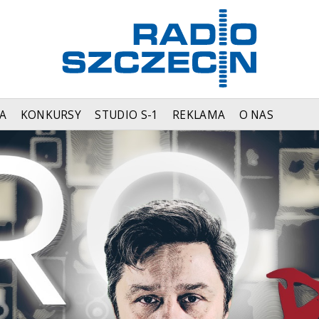
A
KONKURSY
STUDIO S-1
REKLAMA
O NAS