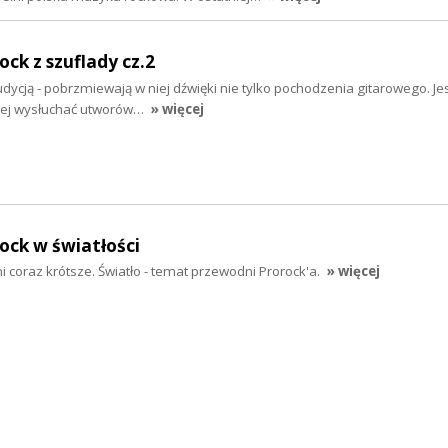
ock z szuflady cz.2
dycją - pobrzmiewają w niej dźwięki nie tylko pochodzenia gitarowego. J
niej wysłuchać utworów…
» więcej
rock w światłości
coraz krótsze. Światło - temat przewodni Prorock'a.
» więcej