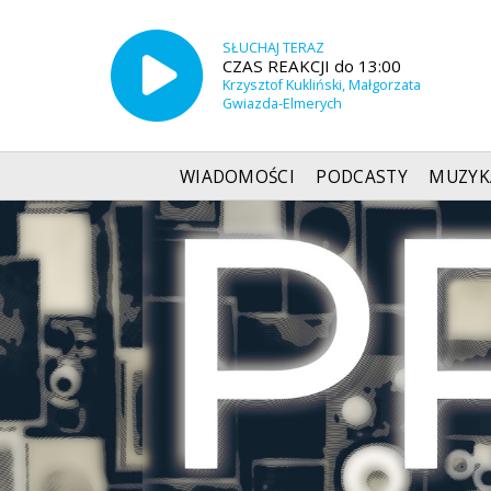
SŁUCHAJ TERAZ
CZAS REAKCJI do 13:00
Krzysztof Kukliński, Małgorzata
Gwiazda-Elmerych
WIADOMOŚCI
PODCASTY
MUZYK