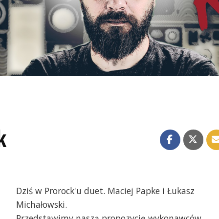
k
Dziś w Prorock'u duet. Maciej Papke i Łukasz
Michałowski.
Przedstawimy naszą propozycję wykonawców,