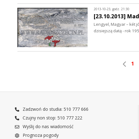
2013-10-23, godz. 21:30
[23.10.2013] Mad
Lengyel, Magyar – két jó
dzisiejszą datą - rok 1
1
Zadzwoń do studia: 510 777 666
Czujny non stop: 510 777 222
Wyślij do nas wiadomość
Prognoza pogody