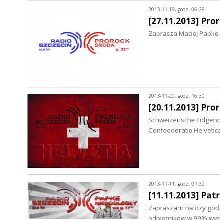
2013-11-19, godz. 06:28
[27.11.2013] Pro
Zaprasza Maciej Papke.
2013-11-20, godz. 16:30
[20.11.2013] Pro
Schweizerische Eidgeno
Confoederatio Helveti
2013-11-11, godz. 01:32
[11.11.2013] Pat
Zapraszam na trzy godz
odbiorników w 99% wyp