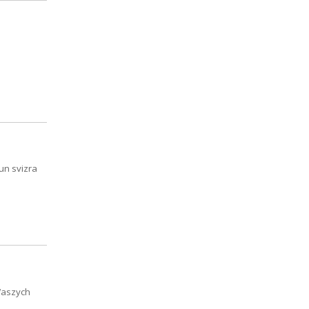
un svizra
Waszych