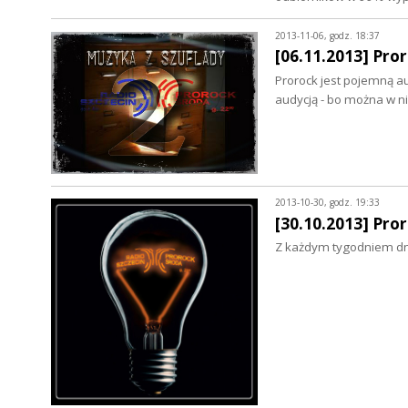
2013-11-06, godz. 18:37
[06.11.2013] Pror
Prorock jest pojemną au
audycją - bo można w 
2013-10-30, godz. 19:33
[30.10.2013] Pro
Z każdym tygodniem dni 