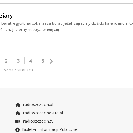
ziary
 barát, együtt harcol, s issza borát. Jeżeli zajrzymy dziś do kalendarium t
956 - znajdziemy notkę…
» więcej
2
3
4
5
52 na 6 stronach
radioszczecin.pl
radioszczecinextra.pl
radioszczecin.tv
Biuletyn Informacji Publicznej