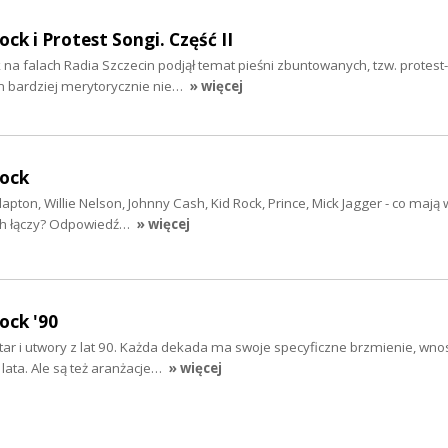
ock i Protest Songi. Część II
k na falach Radia Szczecin podjął temat pieśni zbuntowanych, tzw. protes
 bardziej merytorycznie nie…
» więcej
rock
Clapton, Willie Nelson, Johnny Cash, Kid Rock, Prince, Mick Jagger - co maj
 ich łączy? Odpowiedź…
» więcej
ock '90
gitar i utwory z lat 90. Każda dekada ma swoje specyficzne brzmienie, wnos
lata. Ale są też aranżacje…
» więcej