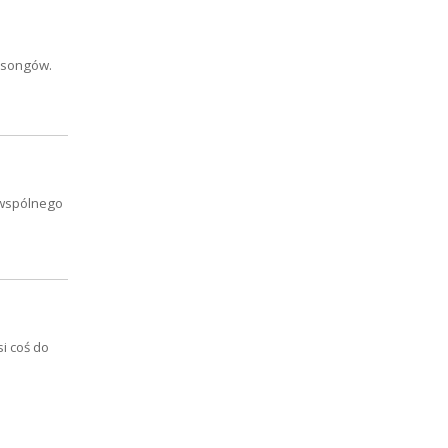
t-songów.
ą wspólnego
i coś do