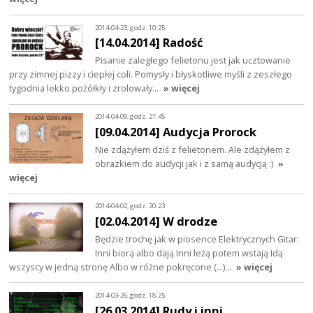
2014-04-23, godz. 10:25
[14.04.2014] Radość
Pisanie zaległego felietonu jest jak ucztowanie
przy zimnej pizzy i ciepłej coli. Pomysły i błyskotliwe myśli z zeszłego
tygodnia lekko pożółkły i zrolowały…
» więcej
2014-04-09, godz. 21:45
[09.04.2014] Audycja Prorock
Nie zdążyłem dziś z felietonem. Ale zdążyłem z
obrazkiem do audycji jak i z samą audycją :)
»
więcej
2014-04-02, godz. 20:23
[02.04.2014] W drodze
Będzie trochę jak w piosence Elektrycznych Gitar:
Inni biorą albo dają Inni leżą potem wstają Idą
wszyscy w jedną stronę Albo w różne pokręcone (...)…
» więcej
2014-03-26, godz. 18:25
[26.03.2014] Rudy i inni