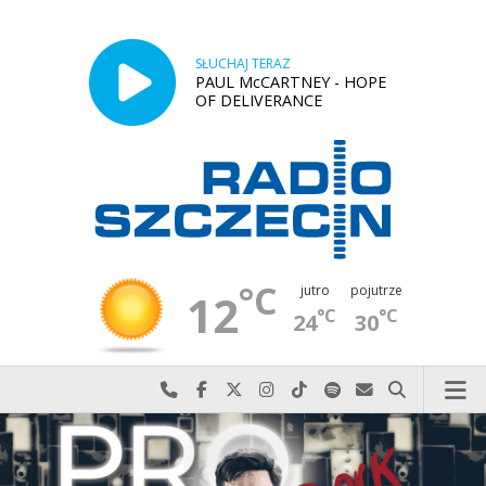
SŁUCHAJ TERAZ
PAUL McCARTNEY - HOPE
OF DELIVERANCE
°C
jutro
pojutrze
12
°C
°C
24
30
Najlepiej po prostu do nas zadzwoń
Odwiedź nas na Facebook-u
Odwiedź nas na X
Odwiedź nas na Instagram-ie
Odwiedź nas na TikTok-u
Szukaj nas na Spotify
Wyślij do nas w
Szukaj