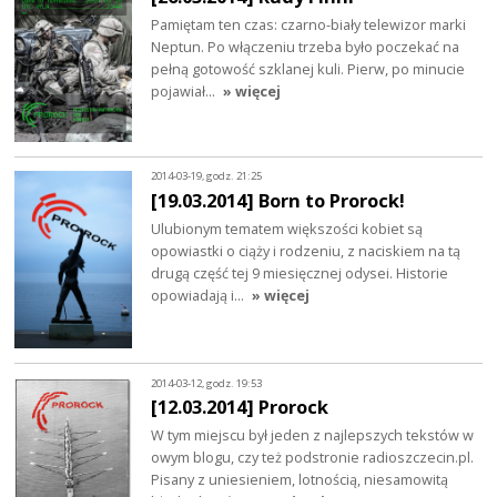
Pamiętam ten czas: czarno-biały telewizor marki
Neptun. Po włączeniu trzeba było poczekać na
pełną gotowość szklanej kuli. Pierw, po minucie
pojawiał…
» więcej
2014-03-19, godz. 21:25
[19.03.2014] Born to Prorock!
Ulubionym tematem większości kobiet są
opowiastki o ciąży i rodzeniu, z naciskiem na tą
drugą część tej 9 miesięcznej odysei. Historie
opowiadają i…
» więcej
2014-03-12, godz. 19:53
[12.03.2014] Prorock
W tym miejscu był jeden z najlepszych tekstów w
owym blogu, czy też podstronie radioszczecin.pl.
Pisany z uniesieniem, lotnością, niesamowitą