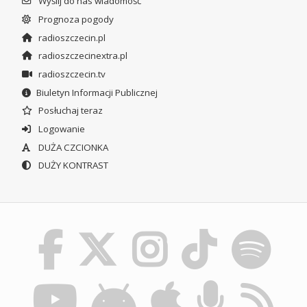
Wyślij do nas wiadomość
Prognoza pogody
radioszczecin.pl
radioszczecinextra.pl
radioszczecin.tv
Biuletyn Informacji Publicznej
Posłuchaj teraz
Logowanie
DUŻA CZCIONKA
DUŻY KONTRAST