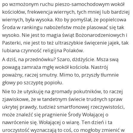
po wzmożonym ruchu pieszo-samochodowym wokół
kościołów, frekwencja wiernych, tych mniej lub bardziej
wiernych, była wysoka. Kto by pomyślał, że popielcowa
Środa w rankingu nabożeństw może plasować się tak
wysoko. Nie jest to magia świąt Bożonarodzeniowych i
Pasterki, nie jest to też ultraszybkie święcenie jajek, tak
lubiana czynność religijna Polaków.
A dziś, na przednówku? Szaro, dżdżyście. Msza swą
powagą zamraża mgłę wokół kościoła. Nastrój
poważny, raczej smutny. Mimo to, przyszły tłumnie
głowy po szczyptę popiołu.
Nie to że utyskuję na gromady pokutników, to raczej
zjawiskowe, że w tandetnym świecie trudnych spraw
ukrytej prawdy, tudzież smartfonowej rzeczywistości,
może znaleźć się pragnienie Środy Wołającej o
nawrócenie się. Wołającej o wiarę. Ten dzień i ta
uroczystość wyznaczają to coś, co mogłoby zmienić w