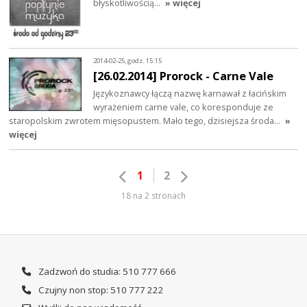
błyskotliwością…
» więcej
2014-02-25, godz. 15:15
[26.02.2014] Prorock - Carne Vale
Językoznawcy łączą nazwę karnawał z łacińskim
wyrażeniem carne vale, co koresponduje ze
staropolskim zwrotem mięsopustem. Mało tego, dzisiejsza środa…
»
więcej
1
2
18 na 2 stronach
Zadzwoń do studia: 510 777 666
Czujny non stop: 510 777 222