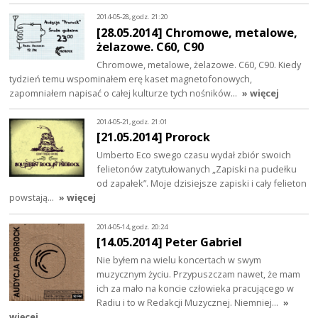
2014-05-28, godz. 21:20
[28.05.2014] Chromowe, metalowe,
żelazowe. C60, C90
Chromowe, metalowe, żelazowe. C60, C90. Kiedy
tydzień temu wspominałem erę kaset magnetofonowych,
zapomniałem napisać o całej kulturze tych nośników…
» więcej
2014-05-21, godz. 21:01
[21.05.2014] Prorock
Umberto Eco swego czasu wydał zbiór swoich
felietonów zatytułowanych „Zapiski na pudełku
od zapałek”. Moje dzisiejsze zapiski i cały felieton
powstają…
» więcej
2014-05-14, godz. 20:24
[14.05.2014] Peter Gabriel
Nie byłem na wielu koncertach w swym
muzycznym życiu. Przypuszczam nawet, że mam
ich za mało na koncie człowieka pracującego w
Radiu i to w Redakcji Muzycznej. Niemniej…
»
więcej