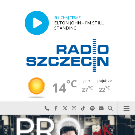
SŁUCHAJ TERAZ
ELTON JOHN - I'M STILL
STANDING
°C
jutro
pojutrze
14
°C
°C
27
22
Najlepiej po prostu do nas zadzwoń
Odwiedź nas na Facebook-u
Odwiedź nas na X
Odwiedź nas na Instagram-ie
Odwiedź nas na TikTok-u
Szukaj nas na Spotify
Wyślij do nas w
Szukaj