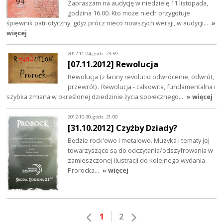
Zapraszam na audycję w niedzielę 11 listopada,
godzina 16.00. Kto może niech przygotuje
śpiewnik patriotyczny, gdyż prócz nieco nowszych wersji, w audycji…
»
więcej
2012-11-04, godz. 23:59
[07.11.2012] Rewolucja
Rewolucja (z łaciny revolutio odwrócenie, odwrót,
przewrót) . Rewolucja - całkowita, fundamentalna i
szybka zmiana w określonej dziedzinie życia społecznego…
» więcej
2012-10-30, godz. 21:00
[31.10.2012] Czyżby Dziady?
Będzie rock'owo i metalowo. Muzyka i tematy jej
towarzyszące są do odczytania/odszyfrowania w
zamieszczonej ilustracji do kolejnego wydania
Prorocka...
» więcej
1
2