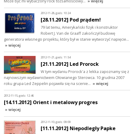
Może być mi wybaczony rock tożsamościowy…
» więcej
2012-11-28, godz. 10:24
[28.11.2012] Pod prądem!
79 lat temu, Amerykański fizyk i konstruktor
Robert J. Van de Graaff zakończył budowę
generatora własnego projektu, który był w stanie wytworzyć napięcie…
» więcej
2012-11-21, godz. 11:54
[21.11.2012] Led Prorock
W tym wydaniu Prorock'a z lekka zapoznamy się z
najnowszym wydawnictwem Ołowianego Sterowca. 10 grudnia 2007
roku grupa Led Zeppelin pojawiła się na scenie…
» więcej
2012-11-15, godz. 12:46
[14.11.2012] Orient i metalowy progres
» więcej
2012-11-10, godz. 09:09
[11.11.2012] Niepodległy Papke