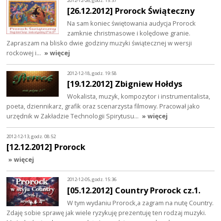
2012-12-26, godz. 15:37
[26.12.2012] Prorock Świąteczny
Na sam koniec świętowania audycja Prorock
zamknie christmasowe i kolędowe granie.
Zapraszam na blisko dwie godziny muzyki świątecznej w wersji
rockowej i…
» więcej
2012-12-18, godz. 19:58
[19.12.2012] Zbigniew Hołdys
Wokalista, muzyk, kompozytor i instrumentalista,
poeta, dziennikarz, grafik oraz scenarzysta filmowy. Pracował jako
urzędnik w Zakładzie Technologii Spirytusu…
» więcej
2012-12-13, godz. 08:52
[12.12.2012] Prorock
» więcej
2012-12-05, godz. 15:36
[05.12.2012] Country Prorock cz.1.
W tym wydaniu Prorock,a zagram na nutę Country.
Zdaję sobie sprawę jak wiele ryzykuję prezentuję ten rodzaj muzyki.