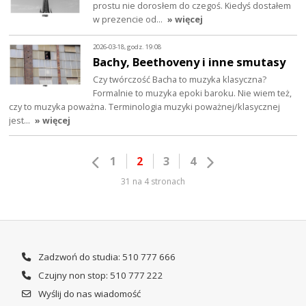
prostu nie dorosłem do czegoś. Kiedyś dostałem
w prezencie od…
» więcej
2026-03-18, godz. 19:08
Bachy, Beethoveny i inne smutasy
Czy twórczość Bacha to muzyka klasyczna?
Formalnie to muzyka epoki baroku. Nie wiem też,
czy to muzyka poważna. Terminologia muzyki poważnej/klasycznej
jest…
» więcej
1
2
3
4
31 na 4 stronach
Zadzwoń do studia: 510 777 666
Czujny non stop: 510 777 222
Wyślij do nas wiadomość