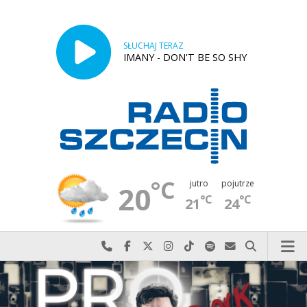
SŁUCHAJ TERAZ
IMANY - DON'T BE SO SHY
°C
jutro
pojutrze
20
°C
°C
21
24
Najlepiej po prostu do nas zadzwoń
Odwiedź nas na Facebook-u
Odwiedź nas na X
Odwiedź nas na Instagram-ie
Odwiedź nas na TikTok-u
Szukaj nas na Spotify
Wyślij do nas w
Szukaj