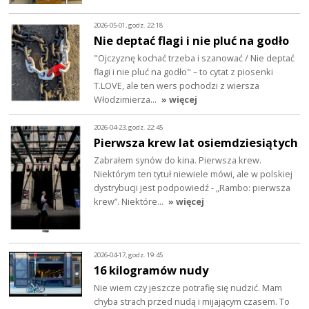
2026-05-01, godz. 22:18
Nie deptać flagi i nie pluć na godło
"Ojczyznę kochać trzeba i szanować / Nie deptać
flagi i nie pluć na godło" – to cytat z piosenki
T.LOVE, ale ten wers pochodzi z wiersza
Włodzimierza…
» więcej
2026-04-23, godz. 22:45
Pierwsza krew lat osiemdziesiątych
Zabrałem synów do kina. Pierwsza krew.
Niektórym ten tytuł niewiele mówi, ale w polskiej
dystrybucji jest podpowiedź - „Rambo: pierwsza
krew”. Niektóre…
» więcej
2026-04-17, godz. 19:45
16 kilogramów nudy
Nie wiem czy jeszcze potrafię się nudzić. Mam
chyba strach przed nudą i mijającym czasem. To