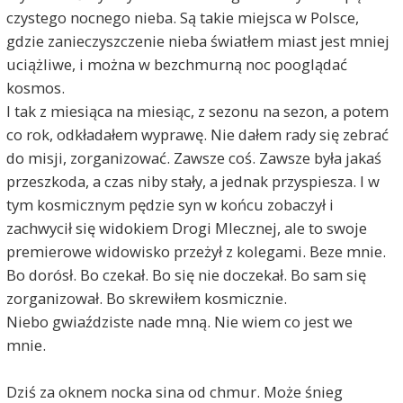
czystego nocnego nieba. Są takie miejsca w Polsce,
gdzie zanieczyszczenie nieba światłem miast jest mniej
uciążliwe, i można w bezchmurną noc pooglądać
kosmos.
I tak z miesiąca na miesiąc, z sezonu na sezon, a potem
co rok, odkładałem wyprawę. Nie dałem rady się zebrać
do misji, zorganizować. Zawsze coś. Zawsze była jakaś
przeszkoda, a czas niby stały, a jednak przyspiesza. I w
tym kosmicznym pędzie syn w końcu zobaczył i
zachwycił się widokiem Drogi Mlecznej, ale to swoje
premierowe widowisko przeżył z kolegami. Beze mnie.
Bo dorósł. Bo czekał. Bo się nie doczekał. Bo sam się
zorganizował. Bo skrewiłem kosmicznie.
Niebo gwiaździste nade mną. Nie wiem co jest we
mnie.
Dziś za oknem nocka sina od chmur. Może śnieg