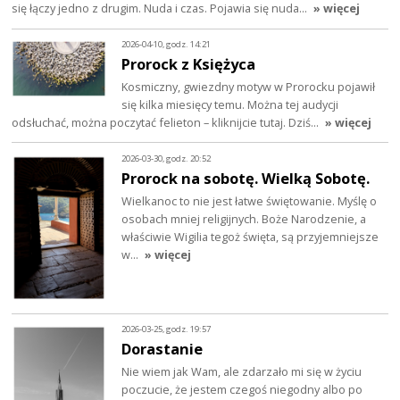
się łączy jedno z drugim. Nuda i czas. Pojawia się nuda…
» więcej
2026-04-10, godz. 14:21
Prorock z Księżyca
Kosmiczny, gwiezdny motyw w Prorocku pojawił
się kilka miesięcy temu. Można tej audycji
odsłuchać, można poczytać felieton – kliknijcie tutaj. Dziś…
» więcej
2026-03-30, godz. 20:52
Prorock na sobotę. Wielką Sobotę.
Wielkanoc to nie jest łatwe świętowanie. Myślę o
osobach mniej religijnych. Boże Narodzenie, a
właściwie Wigilia tegoż święta, są przyjemniejsze
w…
» więcej
2026-03-25, godz. 19:57
Dorastanie
Nie wiem jak Wam, ale zdarzało mi się w życiu
poczucie, że jestem czegoś niegodny albo po