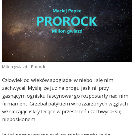
Milion gwiazd | Prorock
Człowiek od wieków spoglądał w niebo i się nim
zachwycał. Myślę, że już na progu jaskini, przy
gasnącym ognisku fascynował go rozpostarty nad nim
firmament. Grzebał patykiem w rozżarzonych węglach
wzniecając iskry lecące w przestrzeń i zachwycał się
nieboskłonem.
Ja też pamiętam ten atak na moje zmysły, jakie