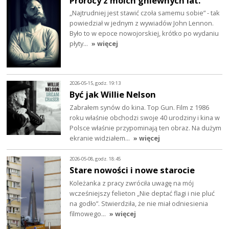
Prorocy z moich gniewnych lat.
„Najtrudniej jest stawić czoła samemu sobie” - tak
powiedział w jednym z wywiadów John Lennon.
Było to w epoce nowojorskiej, krótko po wydaniu
płyty…
» więcej
2026-05-15, godz. 19:13
Być jak Willie Nelson
Zabrałem synów do kina. Top Gun. Film z 1986
roku właśnie obchodzi swoje 40 urodziny i kina w
Polsce właśnie przypominają ten obraz. Na dużym
ekranie widziałem…
» więcej
2026-05-08, godz. 18:45
Stare nowości i nowe starocie
Koleżanka z pracy zwróciła uwagę na mój
wcześniejszy felieton „Nie deptać flagi i nie pluć
na godło”. Stwierdziła, że nie miał odniesienia
filmowego…
» więcej