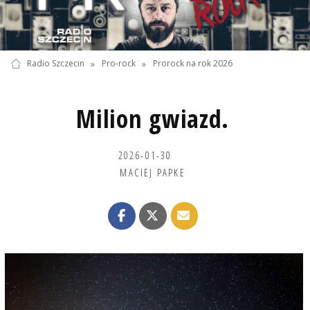
Radio Szczecin
»
Pro-rock
»
Prorock na rok 2026
Milion gwiazd.
2026-01-30
MACIEJ PAPKE