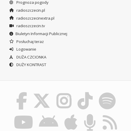
Prognoza pogody
radioszczecin.pl
radioszczecinextra.pl
radioszczecin.tv
Biuletyn Informacji Publicznej
Posłuchaj teraz
Logowanie
DUŻA CZCIONKA
DUŻY KONTRAST