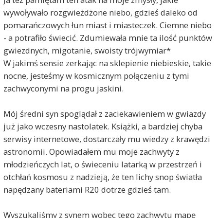
wywoływało rozgwieżdżone niebo, gdzieś daleko od
pomarańczowych łun miast i miasteczek. Ciemne niebo
- a potrafiło świecić. Zdumiewała mnie ta ilość punktów
gwiezdnych, migotanie, swoisty trójwymiar*
W jakimś sensie zerkając na sklepienie niebieskie, takie
nocne, jesteśmy w kosmicznym połączeniu z tymi
zachwyconymi na progu jaskini.
Mój średni syn spoglądał z zaciekawieniem w gwiazdy
już jako wczesny nastolatek. Książki, a bardziej chyba
serwisy internetowe, dostarczały mu wiedzy z krawędzi
astronomii. Opowiadałem mu moje zachwyty z
młodzieńczych lat, o świeceniu latarką w przestrzeń i
otchłań kosmosu z nadzieją, że ten lichy snop światła
napędzany bateriami R20 dotrze gdzieś tam.
Wyszukaliśmy z synem wobec tego zachwytu mapę