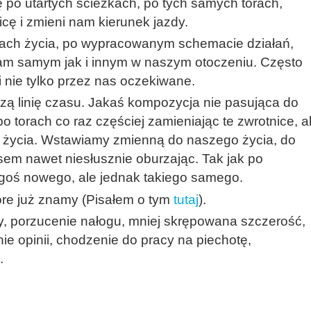
ię po utartych ścieżkach, po tych samych torach,
ę i zmieni nam kierunek jazdy.
inach życia, po wypracowanym schemacie działań,
m samym jak i innym w naszym otoczeniu. Często
i nie tylko przez nas oczekiwane.
zą linię czasu. Jakaś kompozycja nie pasująca do
 torach co raz częściej zamieniając te zwrotnice, a
h życia. Wstawiamy zmienną do naszego życia, do
sem nawet niesłusznie oburzając. Tak jak po
oś nowego, ale jednak takiego samego.
tóre już znamy (Pisałem o tym
tutaj
).
, porzucenie nałogu, mniej skrępowana szczerość,
e opinii, chodzenie do pracy na piechotę,
.