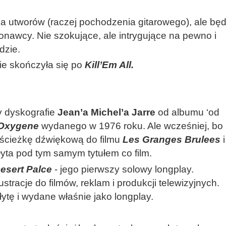
a utworów (raczej pochodzenia gitarowego), ale bę
nawcy. Nie szokujące, ale intrygujące na pewno i
dzie.
ie skończyła się po
Kill’Em All.
y dyskografie
Jean’a Michel’a Jarre
od albumu ‘od
Oxygene
wydanego w 1976 roku. Ale wcześniej, bo
ścieżkę dźwiękową do filmu
Les Granges Brulees
i
płyta pod tym samym tytułem co film.
esert Palce
- jego pierwszy solowy longplay.
tracje do filmów, reklam i produkcji telewizyjnych.
łytę i wydane właśnie jako longplay.