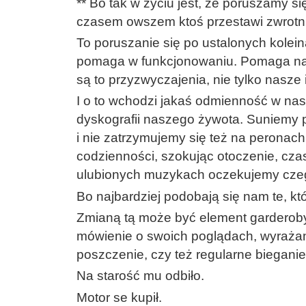
** Bo tak w życiu jest, że poruszamy s
czasem owszem ktoś przestawi zwrotnic
To poruszanie się po ustalonych kole
pomaga w funkcjonowaniu. Pomaga na
są to przyzwyczajenia, nie tylko nasze 
I o to wchodzi jakaś odmienność w nas
dyskografii naszego żywota. Suniemy po
i nie zatrzymujemy się też na peronac
codzienności, szokując otoczenie, cza
ulubionych muzykach oczekujemy czeg
Bo najbardziej podobają się nam te, k
Zmianą tą może być element garderoby
mówienie o swoich poglądach, wyrażani
poszczenie, czy też regularne bieganie
Na starość mu odbiło.
Motor se kupił.