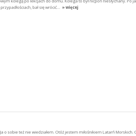
ym kolegą po lekcjach do domu. Kolega to był nicpoń niesłychany. Po ja
rzypadłościach, bał się wrócić…
» więcej
 Ja o sobie też nie wiedziałem. Otóż jestem miłośnikiem Latarń Morskich. 