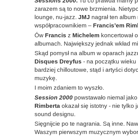
Sessions 2000
.
Tu co prawda mamy po
zarazem są to nowe brzmienia. Nietyp
lounge, nu-jazz.
JMJ
nagrał ten album 
współpracownikiem –
Francis’em Rim
Ów
Francis
z
Michelem
koncertował o
albumach. Największy jednak wkład mi
Skąd pomysł na album w oparach jazz
Disques Dreyfus
- na początku wieku 
bardziej chilloutowe, stąd i artyści d
muzykę.
I moim zdaniem to wyszło.
Session 2000
powstawało niemal jako 
Rimberta
okazał się istotny - nie tylko
sound designu.
Sięgnijcie po te nagrania. Są inne. Nawe
Waszym pierwszym muzycznym wyborem. J