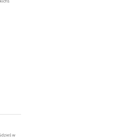
kichś
Gdzieś w