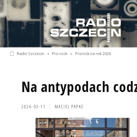
Radio Szczecin
»
Pro-rock
»
Prorock na rok 2026
Na antypodach codz
2026-03-11
MACIEJ PAPKE