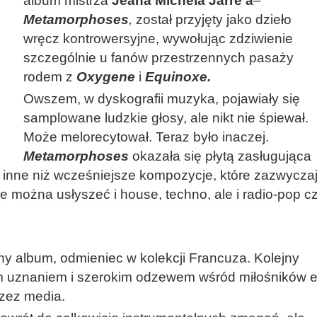
album mistrza
Jeana Michela Jarre'a
–
Metamorphoses
,
został przyjęty jako dzieło
wręcz kontrowersyjne, wywołując zdziwienie
szczególnie u fanów przestrzennych pasaży
rodem z
Oxygene
i
Equinoxe.
Owszem, w dyskografii muzyka, pojawiały się
samplowane ludzkie głosy, ale nikt nie śpiewał.
Może melorecytował. Teraz było inaczej.
Metamorphoses
okazała się płytą zasługująca
e, inne niż wcześniejsze kompozycje, które zazwycza
ie można usłyszeć i house, techno, ale i radio-pop c
ny album, odmieniec w kolekcji Francuza. Kolejny
tym uznaniem i szerokim odzewem wśród miłośników e
rzez media.