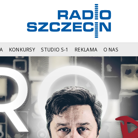
A
KONKURSY
STUDIO S-1
REKLAMA
O NAS