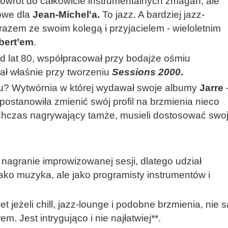
wrót do całkowicie instrumentalnych zmagań, ale
owe dla
Jean-Michel'a.
To jazz. A bardziej jazz-
razem ze swoim kolegą i przyjacielem - wieloletnim
bert’em
.
d lat 80, współpracował przy bodajże ośmiu
ał właśnie przy tworzeniu
Sessions 2000
.
u? Wytwórnia w której wydawał swoje albumy
Jarre
postanowiła zmienić swój profil na brzmienia nieco
otychczas nagrywający tamże, musieli dostosować swo
nagranie improwizowanej sesji, dlatego udział
 jako muzyka, ale jako programisty instrumentów i
t jeżeli chill, jazz-lounge i podobne brzmienia, nie s
est intrygująco i nie najłatwiej**.