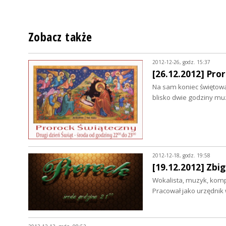
Zobacz także
2012-12-26, godz. 15:37
[26.12.2012] Pro
Na sam koniec świętowa
blisko dwie godziny muz
2012-12-18, godz. 19:58
[19.12.2012] Zbi
Wokalista, muzyk, kompo
Pracował jako urzędnik