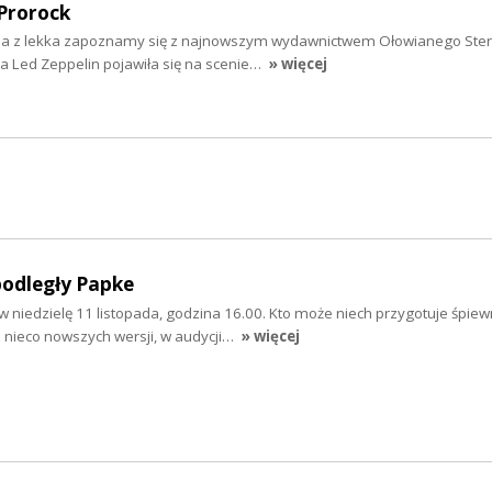
 Prorock
'a z lekka zapoznamy się z najnowszym wydawnictwem Ołowianego Ster
a Led Zeppelin pojawiła się na scenie…
» więcej
podległy Papke
niedzielę 11 listopada, godzina 16.00. Kto może niech przygotuje śpiew
z nieco nowszych wersji, w audycji…
» więcej