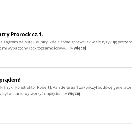
try Prorock cz.1.
 zagram na nutę Country. Zdaję sobie sprawę jak wiele ryzykuję prezent
yć mi wybaczony rock tożsamościowy…
» więcej
 prądem!
i fizyk i konstruktor Robert J. Van de Graaff zakończył budowę generator
y był w stanie wytworzyć napięcie…
» więcej