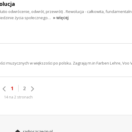
olucja
olutio odwrócenie, odwrót, przewrót) . Rewolucja - całkowita, fundamentaln
iedzinie życia społecznego…
» więcej
ści muzycznych w większości po polsku. Zagrają m.in Farben Lehre, Voo 
1
2
14 na 2 stronach
radioszczecin.pl