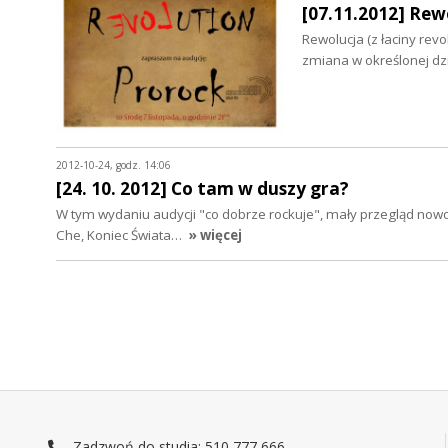
[07.11.2012] Rew
Rewolucja (z łaciny rev
zmiana w określonej dz
2012-10-24, godz. 14:06
[24. 10. 2012] Co tam w duszy gra?
W tym wydaniu audycji "co dobrze rockuje", mały przegląd nowo
Che, Koniec Świata…
» więcej
Zadzwoń do studia: 510 777 666