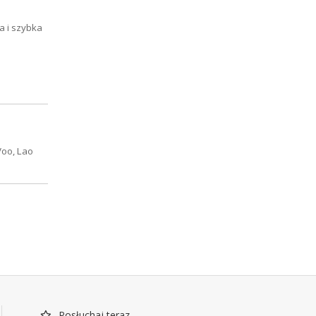
a i szybka
Voo, Lao
Posłuchaj teraz