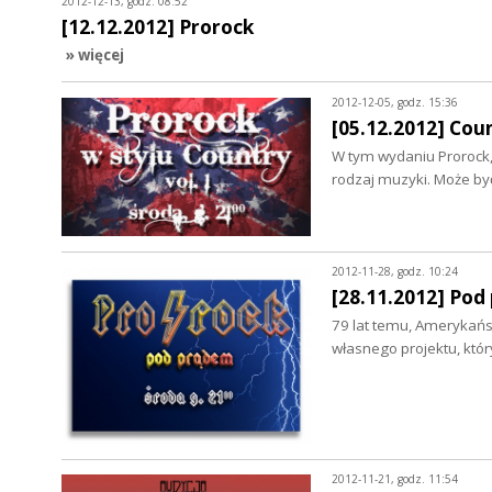
2012-12-13, godz. 08:52
[12.12.2012] Prorock
» więcej
2012-12-05, godz. 15:36
[05.12.2012] Coun
W tym wydaniu Prorock,a
rodzaj muzyki. Może b
2012-11-28, godz. 10:24
[28.11.2012] Pod
79 lat temu, Amerykańsk
własnego projektu, któr
2012-11-21, godz. 11:54