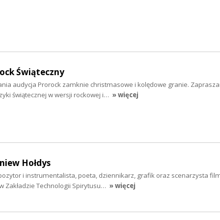
rock Świąteczny
nia audycja Prorock zamknie christmasowe i kolędowe granie. Zaprasz
yki świątecznej w wersji rockowej i…
» więcej
gniew Hołdys
zytor i instrumentalista, poeta, dziennikarz, grafik oraz scenarzysta fil
 w Zakładzie Technologii Spirytusu…
» więcej