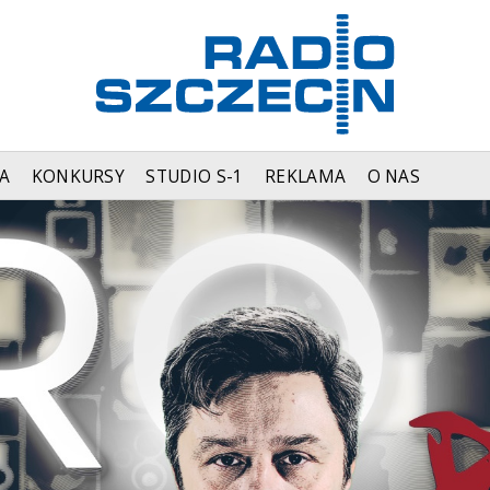
A
KONKURSY
STUDIO S-1
REKLAMA
O NAS