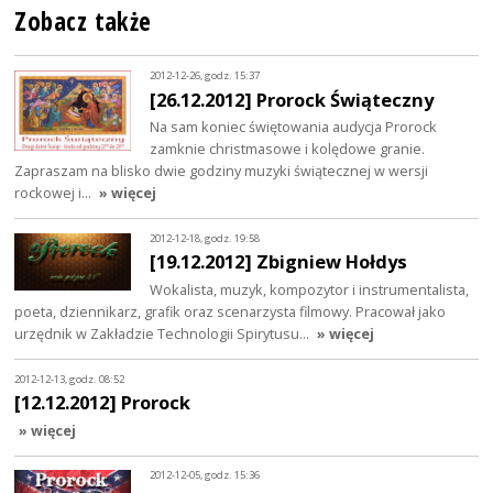
Zobacz także
2012-12-26, godz. 15:37
[26.12.2012] Prorock Świąteczny
Na sam koniec świętowania audycja Prorock
zamknie christmasowe i kolędowe granie.
Zapraszam na blisko dwie godziny muzyki świątecznej w wersji
rockowej i…
» więcej
2012-12-18, godz. 19:58
[19.12.2012] Zbigniew Hołdys
Wokalista, muzyk, kompozytor i instrumentalista,
poeta, dziennikarz, grafik oraz scenarzysta filmowy. Pracował jako
urzędnik w Zakładzie Technologii Spirytusu…
» więcej
2012-12-13, godz. 08:52
[12.12.2012] Prorock
» więcej
2012-12-05, godz. 15:36