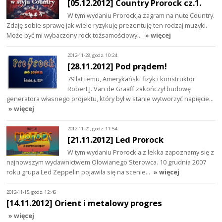
[05.12.2012] Country Prorock cz.1.
W tym wydaniu Prorock,a zagram na nutę Country.
Zdaję sobie sprawę jak wiele ryzykuję prezentuję ten rodzaj muzyki.
Może być mi wybaczony rock tożsamościowy…
» więcej
2012-11-28, godz. 10:24
[28.11.2012] Pod prądem!
79 lat temu, Amerykański fizyk i konstruktor
Robert J. Van de Graaff zakończył budowę
generatora własnego projektu, który był w stanie wytworzyć napięcie…
» więcej
2012-11-21, godz. 11:54
[21.11.2012] Led Prorock
W tym wydaniu Prorock'a z lekka zapoznamy się z
najnowszym wydawnictwem Ołowianego Sterowca. 10 grudnia 2007
roku grupa Led Zeppelin pojawiła się na scenie…
» więcej
2012-11-15, godz. 12:46
[14.11.2012] Orient i metalowy progres
» więcej