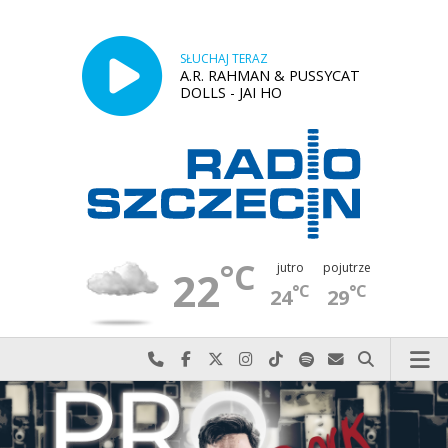
SŁUCHAJ TERAZ
A.R. RAHMAN & PUSSYCAT
DOLLS - JAI HO
°C
jutro
pojutrze
22
°C
°C
24
29
Najlepiej po prostu do nas zadzwoń
Odwiedź nas na Facebook-u
Odwiedź nas na X
Odwiedź nas na Instagram-ie
Odwiedź nas na TikTok-u
Szukaj nas na Spotify
Wyślij do nas w
Szukaj