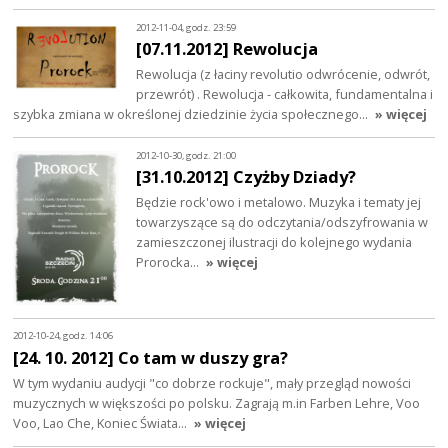
2012-11-04, godz. 23:59
[07.11.2012] Rewolucja
Rewolucja (z łaciny revolutio odwrócenie, odwrót,
przewrót) . Rewolucja - całkowita, fundamentalna i
szybka zmiana w określonej dziedzinie życia społecznego…
» więcej
2012-10-30, godz. 21:00
[31.10.2012] Czyżby Dziady?
Będzie rock'owo i metalowo. Muzyka i tematy jej
towarzyszące są do odczytania/odszyfrowania w
zamieszczonej ilustracji do kolejnego wydania
Prorocka...
» więcej
2012-10-24, godz. 14:06
[24. 10. 2012] Co tam w duszy gra?
W tym wydaniu audycji "co dobrze rockuje", mały przegląd nowości
muzycznych w większości po polsku. Zagrają m.in Farben Lehre, Voo
Voo, Lao Che, Koniec Świata…
» więcej