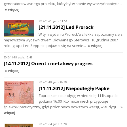
generatora własnego projektu, który był w stanie wytworzyć napięcie…
» więcej
2012-11-21, godz. 11:54
[21.11.2012] Led Prorock
W tym wydaniu Prorock'a z lekka zapoznamy się z
najnowszym wydawnictwem Ołowianego Sterowca. 10 grudnia 2007
roku grupa Led Zeppelin pojawiła się na scenie…
» więcej
2012-11-15, godz. 12:46
[14.11.2012] Orient i metalowy progres
» więcej
2012-11-10, godz. 09:09
[11.11.2012] Niepodległy Papke
Zapraszam na audycję w niedzielę 11 listopada,
godzina 16.00. Kto może niech przygotuje
śpiewnik patriotyczny, gdyż prócz nieco nowszych wersji, w audycji…
»
więcej
2012-11-04, godz. 23:59