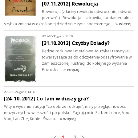
[07.11.2012] Rewolucja
Rewolucja (z łaciny revolutio odwrócenie, odwrót,
przewrót) . Rewolucja - całkowita, fundamentalna i
szybka zmiana w określonej dziedzinie życia społecznego…
» więcej
2012-10-30, godz. 21:00
[31.10.2012] Czyżby Dziady?
Będzie rock'owo i metalowo. Muzyka i tematy jej
towarzyszące są do odczytania/odszyfrowania w
zamieszczonej ilustracji do kolejnego wydania
Prorocka...
» więcej
2012-10-24, godz. 14:06
[24. 10. 2012] Co tam w duszy gra?
W tym wydaniu audycji "co dobrze rockuje", mały przegląd nowości
muzycznych w większości po polsku. Zagrają m.in Farben Lehre, Voo
Voo, Lao Che, Koniec Świata…
» więcej
1
2