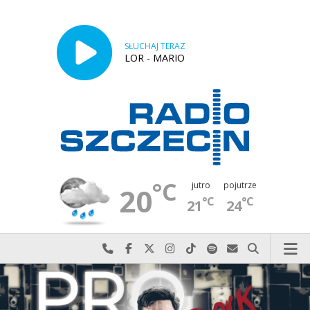
SŁUCHAJ TERAZ
LOR - MARIO
°C
jutro
pojutrze
20
°C
°C
21
24
Najlepiej po prostu do nas zadzwoń
Odwiedź nas na Facebook-u
Odwiedź nas na X
Odwiedź nas na Instagram-ie
Odwiedź nas na TikTok-u
Szukaj nas na Spotify
Wyślij do nas w
Szukaj