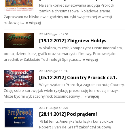
Na sam koniec świętowania audycja Prorock
zamknie christmasowe i kolędowe granie.
Zapraszam na blisko dwie godziny muzyki świątecznej w wersji
rockowej i…
» więcej
2012-12-18, godz. 19:58
[19.12.2012] Zbigniew Hołdys
Wokalista, muzyk, kompozytor i instrumentalista,
poeta, dziennikarz, grafik oraz scenarzysta filmowy. Pracował jako
urzędnik w Zakładzie Technologii Spirytusu…
» więcej
2012-12-05, godz. 15:36
[05.12.2012] Country Prorock cz.1.
W tym wydaniu Prorock,a zagram na nutę Country.
Zdaję sobie sprawę jak wiele ryzykuję prezentuję ten rodzaj muzyki.
Może być mi wybaczony rock tożsamościowy…
» więcej
2012-11-28, godz. 10:24
[28.11.2012] Pod prądem!
79 lat temu, Amerykański fizyk i konstruktor
Robert J. Van de Graaff zakończył budowę