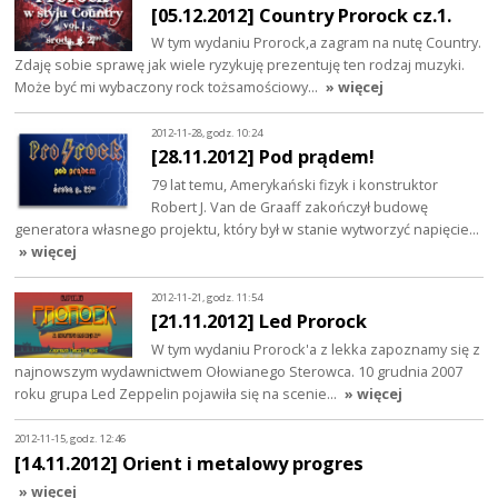
[05.12.2012] Country Prorock cz.1.
W tym wydaniu Prorock,a zagram na nutę Country.
Zdaję sobie sprawę jak wiele ryzykuję prezentuję ten rodzaj muzyki.
Może być mi wybaczony rock tożsamościowy…
» więcej
2012-11-28, godz. 10:24
[28.11.2012] Pod prądem!
79 lat temu, Amerykański fizyk i konstruktor
Robert J. Van de Graaff zakończył budowę
generatora własnego projektu, który był w stanie wytworzyć napięcie…
» więcej
2012-11-21, godz. 11:54
[21.11.2012] Led Prorock
W tym wydaniu Prorock'a z lekka zapoznamy się z
najnowszym wydawnictwem Ołowianego Sterowca. 10 grudnia 2007
roku grupa Led Zeppelin pojawiła się na scenie…
» więcej
2012-11-15, godz. 12:46
[14.11.2012] Orient i metalowy progres
» więcej