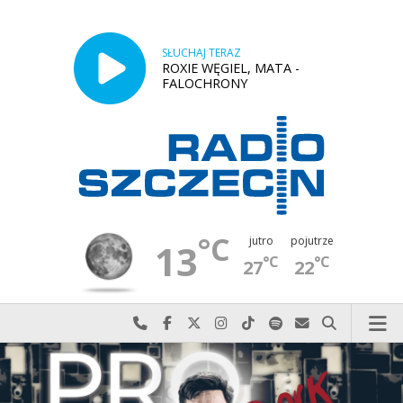
SŁUCHAJ TERAZ
ROXIE WĘGIEL, MATA -
FALOCHRONY
°C
jutro
pojutrze
13
°C
°C
27
22
Najlepiej po prostu do nas zadzwoń
Odwiedź nas na Facebook-u
Odwiedź nas na X
Odwiedź nas na Instagram-ie
Odwiedź nas na TikTok-u
Szukaj nas na Spotify
Wyślij do nas w
Szukaj