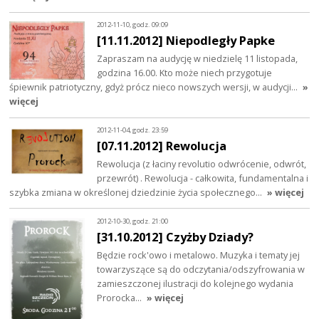
2012-11-10, godz. 09:09
[11.11.2012] Niepodległy Papke
Zapraszam na audycję w niedzielę 11 listopada,
godzina 16.00. Kto może niech przygotuje
śpiewnik patriotyczny, gdyż prócz nieco nowszych wersji, w audycji…
»
więcej
2012-11-04, godz. 23:59
[07.11.2012] Rewolucja
Rewolucja (z łaciny revolutio odwrócenie, odwrót,
przewrót) . Rewolucja - całkowita, fundamentalna i
szybka zmiana w określonej dziedzinie życia społecznego…
» więcej
2012-10-30, godz. 21:00
[31.10.2012] Czyżby Dziady?
Będzie rock'owo i metalowo. Muzyka i tematy jej
towarzyszące są do odczytania/odszyfrowania w
zamieszczonej ilustracji do kolejnego wydania
Prorocka...
» więcej