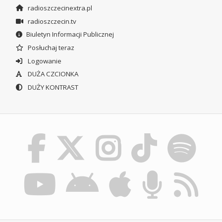
radioszczecinextra.pl
radioszczecin.tv
Biuletyn Informacji Publicznej
Posłuchaj teraz
Logowanie
DUŻA CZCIONKA
DUŻY KONTRAST