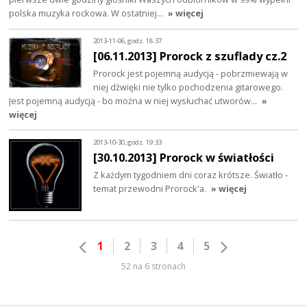
polska muzyka rockowa. W ostatniej…
» więcej
2013-11-06, godz. 18:37
[06.11.2013] Prorock z szuflady cz.2
Prorock jest pojemną audycją - pobrzmiewają w
niej dźwięki nie tylko pochodzenia gitarowego.
Jest pojemną audycją - bo można w niej wysłuchać utworów…
»
więcej
2013-10-30, godz. 19:33
[30.10.2013] Prorock w światłości
Z każdym tygodniem dni coraz krótsze. Światło -
temat przewodni Prorock'a.
» więcej
1
2
3
4
5
52 na 6 stronach