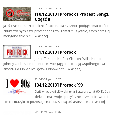
2013-12-13, godz. 15:14
[18.12.2013] Prorock i Protest Songi.
Część II
Jakiś czas temu, Prorock na falach Radia Szczecin podjął temat pieśni
zbuntowanych, tzw. protest-songów. Temat muzycznie, a tym bardziej
merytorycznie nie…
» więcej
2013-12-10, godz. 13:51
[11.12.2013] Prorock
Justin Timberlake, Eric Clapton, Willie Nelson,
Johnny Cash, Kid Rock, Prince, Mick Jagger - co mają wspólnego owi
artyści? Co lub kto ich łączy? Odpowiedź…
» więcej
2013-12-04, godz. 18:27
[04.12.2013] Prorock '90
Dziś w audycji dźwięki gitar i utwory z lat 90. Każda
dekada ma swoje specyficzne brzmienie, wnosi
coś do muzyki co pozostaje na lata. Ale są też aranżacje…
» więcej
2013-11-19, godz. 06:28