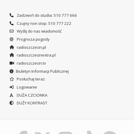
Zadzwoń do studia: 510 777 666
Czujny non stop: 510 777 222
Wyślij do nas wiadomość
Prognoza pogody
radioszczecin.pl
radioszczecinextra.pl
radioszczecin.tv
Biuletyn Informacji Publicznej
Posłuchaj teraz
Logowanie
DUŻA CZCIONKA
DUŻY KONTRAST