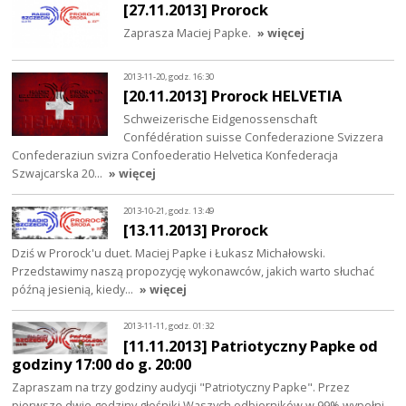
[27.11.2013] Prorock
Zaprasza Maciej Papke.
» więcej
2013-11-20, godz. 16:30
[20.11.2013] Prorock HELVETIA
Schweizerische Eidgenossenschaft
Confédération suisse Confederazione Svizzera
Confederaziun svizra Confoederatio Helvetica Konfederacja
Szwajcarska 20…
» więcej
2013-10-21, godz. 13:49
[13.11.2013] Prorock
Dziś w Prorock'u duet. Maciej Papke i Łukasz Michałowski.
Przedstawimy naszą propozycję wykonawców, jakich warto słuchać
późną jesienią, kiedy…
» więcej
2013-11-11, godz. 01:32
[11.11.2013] Patriotyczny Papke od
godziny 17:00 do g. 20:00
Zapraszam na trzy godziny audycji "Patriotyczny Papke". Przez
pierwsze dwie godziny głośniki Waszych odbiorników w 99% wypełni