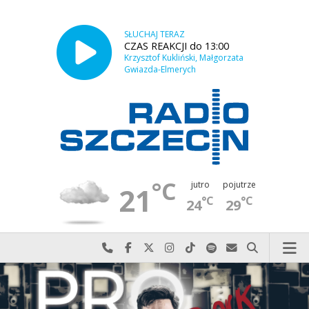
SŁUCHAJ TERAZ
CZAS REAKCJI do 13:00
Krzysztof Kukliński, Małgorzata
Gwiazda-Elmerych
°C
jutro
pojutrze
21
°C
°C
24
29
Najlepiej po prostu do nas zadzwoń
Odwiedź nas na Facebook-u
Odwiedź nas na X
Odwiedź nas na Instagram-ie
Odwiedź nas na TikTok-u
Szukaj nas na Spotify
Wyślij do nas w
Szukaj