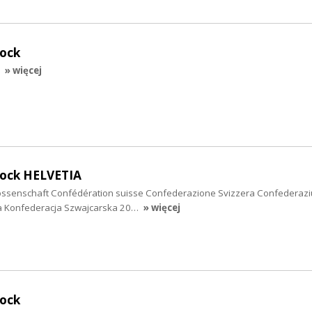
rock
» więcej
rock HELVETIA
ssenschaft Confédération suisse Confederazione Svizzera Confederazi
ca Konfederacja Szwajcarska 20…
» więcej
rock