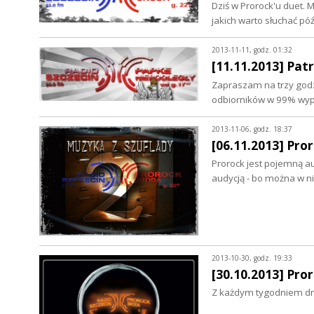
Dziś w Prorock'u duet.
jakich warto słuchać pó
2013-11-11, godz. 01:32
[11.11.2013] Pat
Zapraszam na trzy godz
odbiorników w 99% wyp
2013-11-06, godz. 18:37
[06.11.2013] Pror
Prorock jest pojemną au
audycją - bo można w 
2013-10-30, godz. 19:33
[30.10.2013] Pro
Z każdym tygodniem dni 