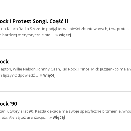
ock i Protest Songi. Część II
k na falach Radia Szczecin podjął temat pieśni zbuntowanych, tzw. protes
 bardziej merytorycznie nie…
» więcej
rock
Clapton, Willie Nelson, Johnny Cash, Kid Rock, Prince, Mick Jagger - co maj
 ich łączy? Odpowiedź…
» więcej
ock '90
gitar i utwory z lat 90. Każda dekada ma swoje specyficzne brzmienie, wnos
lata. Ale są też aranżacje…
» więcej