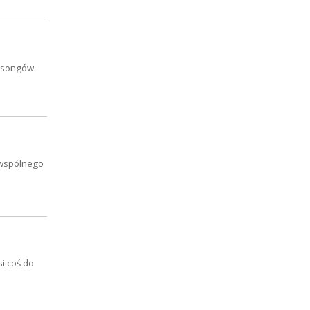
t-songów.
ą wspólnego
i coś do