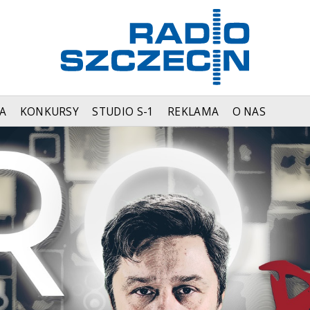
A
KONKURSY
STUDIO S-1
REKLAMA
O NAS