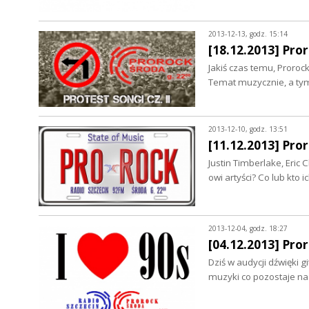
2013-12-13, godz. 15:14
[18.12.2013] Pror
Jakiś czas temu, Proroc
Temat muzycznie, a tym
2013-12-10, godz. 13:51
[11.12.2013] Pro
Justin Timberlake, Eric 
owi artyści? Co lub kto
2013-12-04, godz. 18:27
[04.12.2013] Pror
Dziś w audycji dźwięki 
muzyki co pozostaje na 