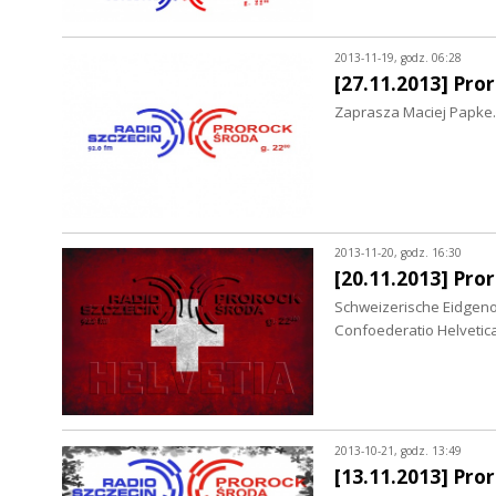
2013-11-19, godz. 06:28
[27.11.2013] Pro
Zaprasza Maciej Papke.
2013-11-20, godz. 16:30
[20.11.2013] Pro
Schweizerische Eidgeno
Confoederatio Helveti
2013-10-21, godz. 13:49
[13.11.2013] Pro