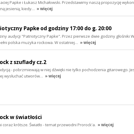
 Maciej Papke i Łukasz Michałowski. Przedstawimy naszą propozycję wyko
źną jesienią, kiedy…
» więcej
riotyczny Papke od godziny 17:00 do g. 20:00
iny audycji "Patriotyczny Papke". Przez pierwsze dwie godziny głośniki 
ełni polska muzyka rockowa. W ostatniej…
» więcej
ock z szuflady cz.2
dycją - pobrzmiewają w niej dźwięki nie tylko pochodzenia gitarowego. J
niej wysłuchać utworów…
» więcej
rock w światłości
coraz krótsze. Światło - temat przewodni Prorock'a.
» więcej