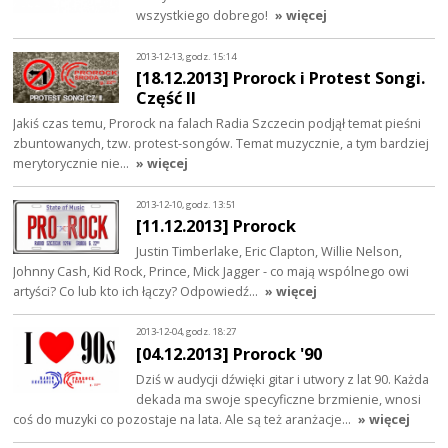
wszystkiego dobrego!
» więcej
2013-12-13, godz. 15:14
[18.12.2013] Prorock i Protest Songi.
Część II
Jakiś czas temu, Prorock na falach Radia Szczecin podjął temat pieśni
zbuntowanych, tzw. protest-songów. Temat muzycznie, a tym bardziej
merytorycznie nie…
» więcej
2013-12-10, godz. 13:51
[11.12.2013] Prorock
Justin Timberlake, Eric Clapton, Willie Nelson,
Johnny Cash, Kid Rock, Prince, Mick Jagger - co mają wspólnego owi
artyści? Co lub kto ich łączy? Odpowiedź…
» więcej
2013-12-04, godz. 18:27
[04.12.2013] Prorock '90
Dziś w audycji dźwięki gitar i utwory z lat 90. Każda
dekada ma swoje specyficzne brzmienie, wnosi
coś do muzyki co pozostaje na lata. Ale są też aranżacje…
» więcej