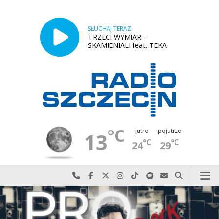
SŁUCHAJ TERAZ
TRZECI WYMIAR -
SKAMIENIALI feat. TEKA
°C
jutro
pojutrze
13
°C
°C
24
29
Najlepiej po prostu do nas zadzwoń
Odwiedź nas na Facebook-u
Odwiedź nas na X
Odwiedź nas na Instagram-ie
Odwiedź nas na TikTok-u
Szukaj nas na Spotify
Wyślij do nas w
Szukaj