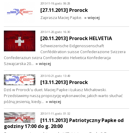
2013-11-19, godz. 06:28
[27.11.2013] Prorock
Zaprasza Maciej Papke.
» więcej
2013-11-20, godz. 16:30
[20.11.2013] Prorock HELVETIA
Schweizerische Eidgenossenschaft
Confédération suisse Confederazione Svizzera
Confederaziun svizra Confoederatio Helvetica Konfederacja
Szwajcarska 20…
» więcej
2013-10-21, godz. 13:49
[13.11.2013] Prorock
Dziś w Prorock'u duet. Maciej Papke i Łukasz Michałowski.
Przedstawimy naszą propozycję wykonawców, jakich warto słuchać
późną jesienią, kiedy…
» więcej
2013-11-11, godz. 01:32
[11.11.2013] Patriotyczny Papke od
godziny 17:00 do g. 20:00