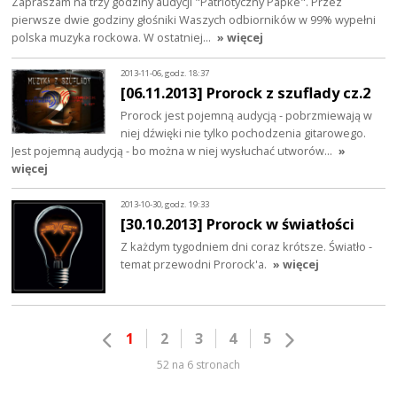
Zapraszam na trzy godziny audycji "Patriotyczny Papke". Przez
pierwsze dwie godziny głośniki Waszych odbiorników w 99% wypełni
polska muzyka rockowa. W ostatniej…
» więcej
2013-11-06, godz. 18:37
[06.11.2013] Prorock z szuflady cz.2
Prorock jest pojemną audycją - pobrzmiewają w
niej dźwięki nie tylko pochodzenia gitarowego.
Jest pojemną audycją - bo można w niej wysłuchać utworów…
»
więcej
2013-10-30, godz. 19:33
[30.10.2013] Prorock w światłości
Z każdym tygodniem dni coraz krótsze. Światło -
temat przewodni Prorock'a.
» więcej
1
2
3
4
5
52 na 6 stronach