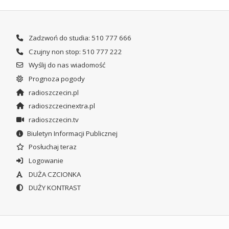
Zadzwoń do studia: 510 777 666
Czujny non stop: 510 777 222
Wyślij do nas wiadomość
Prognoza pogody
radioszczecin.pl
radioszczecinextra.pl
radioszczecin.tv
Biuletyn Informacji Publicznej
Posłuchaj teraz
Logowanie
DUŻA CZCIONKA
DUŻY KONTRAST