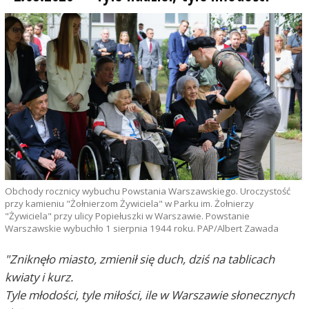
Obchody rocznicy wybuchu Powstania Warszawskiego. Uroczystość
przy kamieniu "Żołnierzom Żywiciela" w Parku im. Żołnierzy
"Żywiciela" przy ulicy Popiełuszki w Warszawie. Powstanie
Warszawskie wybuchło 1 sierpnia 1944 roku. PAP/Albert Zawada
"Zniknęło miasto, zmienił się duch, dziś na tablicach
kwiaty i kurz.
Tyle młodości, tyle miłości, ile w Warszawie słonecznych