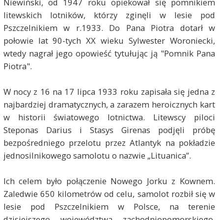
Niewiński, od 1947 roku opiekował się pomnikiem
litewskich lotników, którzy zginęli w lesie pod
Pszczelnikiem w r.1933. Do Pana Piotra dotarł w
połowie lat 90-tych XX wieku Sylwester Woroniecki,
wtedy nagrał jego opowieść tytułując ją "Pomnik Pana
Piotra".
W nocy z 16 na 17 lipca 1933 roku zapisała się jedna z
najbardziej dramatycznych, a zarazem heroicznych kart
w historii światowego lotnictwa. Litewscy piloci
Steponas Darius i Stasys Girenas podjęli próbę
bezpośredniego przelotu przez Atlantyk na pokładzie
jednosilnikowego samolotu o nazwie „Lituanica”.
Ich celem było połączenie Nowego Jorku z Kownem.
Zaledwie 650 kilometrów od celu, samolot rozbił się w
lesie pod Pszczelnikiem w Polsce, na terenie
dzisiejszego województwa zachodniopomorskiego,