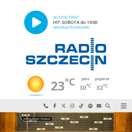
SŁUCHAJ TERAZ
HIT-SOBOTA do 19:00
Sebastian Roszkowski
°C
jutro
pojutrze
23
°C
°C
30
32
Najlepiej po prostu do nas zadzwoń
Odwiedź nas na Facebook-u
Odwiedź nas na X
Odwiedź nas na Instagram-ie
Odwiedź nas na TikTok-u
Szukaj nas na Spotify
Wyślij do nas w
Szukaj