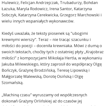
Hulewicz, Felicjan Andrzejczak, Trubadurzy, Bohdan
Łazuka, Maryla Rodowicz, Irena Santor, Katarzyna
Sobczyk, Katarzyna Cerekwicka, Grzegorz Marchowski i
wielu innych wspaniałych wykonawców.
Kiedyś uważała, że teksty piosenek są "ubogimi
krewnymi wierszy". Teraz – nie tracąc szacunku i
miłości do poezji – doceniła krewniaka. Mówi z dumą o
swoich tekstach, choćby tych z ostatniej płyty „Krajobraz
miłości” z kompozycjami Mikołaja Hertla, w wykonaniu
Jakuba Milewskiego, który zaprosił do współpracy Olgę
Bończyk, Grażynę Brodzińską, Teresę Lipowską i
Małgorzatę Walewską, Dorotę Osińską i Olgę
Szomańską.
„Machiną czasu” wyruszamy od współczesnych
dokonań Grażyny Orlińskiej aż do czasów jej