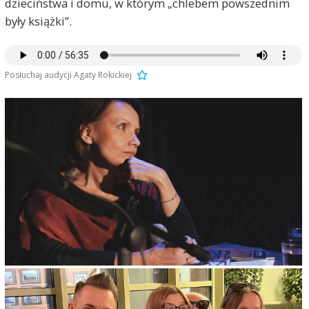
dzieciństwa i domu, w którym „chlebem powszednim
były książki”.
Posłuchaj audycji Agaty Rokickiej