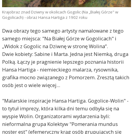
Krajobraz znad Dziwny w okolicach Gogolic (Na „Białej Górze" w
Gogolicach) - obraz Hansa Hartiga z 1902 roku
Dwa obrazy tego samego artysty namalowane z tego
samego miejsca: "Na Białej Górze w Gogolicach" i
„Widok z Gogolic na Dziwnę w stronę Wolina”.
Dwie kobiety: Sabine i Marta. Jedna jest Niemką, druga
Polką. Łączy je pragnienie lepszego poznania historii
Hansa Hartiga - niemieckiego malarza, rysownika,
grafika mocno związanego z Pomorzem. Zresztą takich
osób jest o wiele więcej...
"Malarskie inspiracje Hansa Hartiga. Gogolice-Wolin" -
to tytuł imprezy, która kilka dni temu odbyła się na
wyspie Wolin. Organizatorami wydarzenia byli:
nieformalna grupa Kolektyw "Pomerania mundus
noster est" (efemeryczny krąg osób grupujących się