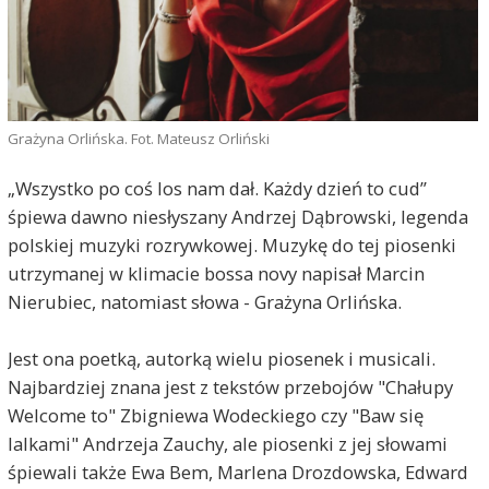
Grażyna Orlińska. Fot. Mateusz Orliński
„Wszystko po coś los nam dał. Każdy dzień to cud”
śpiewa dawno niesłyszany Andrzej Dąbrowski, legenda
polskiej muzyki rozrywkowej. Muzykę do tej piosenki
utrzymanej w klimacie bossa novy napisał Marcin
Nierubiec, natomiast słowa - Grażyna Orlińska.
Jest ona poetką, autorką wielu piosenek i musicali.
Najbardziej znana jest z tekstów przebojów "Chałupy
Welcome to" Zbigniewa Wodeckiego czy "Baw się
lalkami" Andrzeja Zauchy, ale piosenki z jej słowami
śpiewali także Ewa Bem, Marlena Drozdowska, Edward