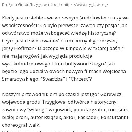
Drużyna Grodu Trzygłowa. źródło: https://www.tryglaw.org/
Kiedy jest u siebie - we wczesnym średniowieczu czy we
współczesności? Co było pierwsze: zawód czy pasja? Jak
odtwórstwo może wzbogacać wiedzę historyczną?
Czym jest dziwerowanie? Z kim pomylił go reżyser,
Jerzy Hoffman? Dlaczego Wikingowie w "Starej baśni"
nie mają rogów? Jak wygląda produkcja
wysokobudżetowego filmu hollywoodzkiego? Jaki
będzie jego udział w dwóch nowych filmach Wojciecha
Smarzowskiego: "Swadźba" i "Chrzest"?
Naszym przewodnikiem po czasie jest Igor Górewicz –
wojewoda grodu Trzygłowa, odtwórca historyczny,
zawodowy "wiking", wojownik, popularyzator, miłośnik
białej broni, autor książek, aktor, kaskader, konsultant i
choreograf walk.