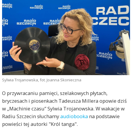
Sylwia Trojanowska, fot. Joanna Skonieczna
O przywracaniu pamięci, szelakowych płytach,
bryczesach i piosenkach Tadeusza Millera opowie dziś
w „Machinie czasu” Sylwia Trojanowska. W wakacje w
Radiu Szczecin słuchamy
audiobooka
na podstawie
powieści tej autorki "Król tanga".