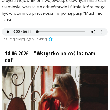
O byciu wojownikiem, wojewodą, o dawnych mistrzach
rzemiosła, wreszcie o odtwórstwie i filmie, które mogą
być wrotami do przeszłości - w pełnej pasji "Machinie
czasu"
Posłuchaj audycji Agaty Rokickiej
14.06.2026 - "Wszystko po coś los nam
dał"