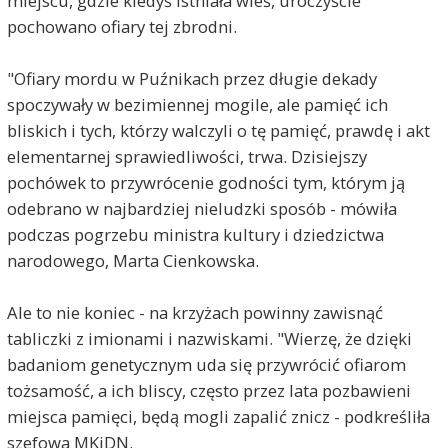
miejscu, gdzie kiedyś istniała wieś, uroczyście
pochowano ofiary tej zbrodni.
"Ofiary mordu w Puźnikach przez długie dekady
spoczywały w bezimiennej mogile, ale pamięć ich
bliskich i tych, którzy walczyli o tę pamięć, prawdę i akt
elementarnej sprawiedliwości, trwa. Dzisiejszy
pochówek to przywrócenie godności tym, którym ją
odebrano w najbardziej nieludzki sposób - mówiła
podczas pogrzebu ministra kultury i dziedzictwa
narodowego, Marta Cienkowska.
Ale to nie koniec - na krzyżach powinny zawisnąć
tabliczki z imionami i nazwiskami. "Wierzę, że dzięki
badaniom genetycznym uda się przywrócić ofiarom
tożsamość, a ich bliscy, często przez lata pozbawieni
miejsca pamięci, będą mogli zapalić znicz - podkreśliła
szefowa MKiDN.