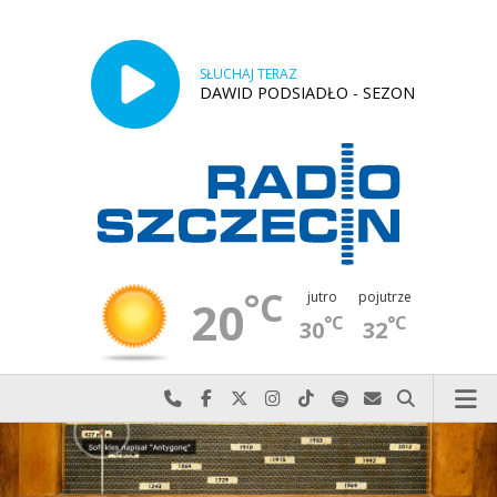
SŁUCHAJ TERAZ
DAWID PODSIADŁO - SEZON
°C
jutro
pojutrze
20
°C
°C
30
32
Najlepiej po prostu do nas zadzwoń
Odwiedź nas na Facebook-u
Odwiedź nas na X
Odwiedź nas na Instagram-ie
Odwiedź nas na TikTok-u
Szukaj nas na Spotify
Wyślij do nas w
Szukaj