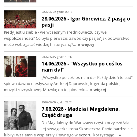
2026-06-29, godz. 00:13
28.06.2026 - Igor Górewicz. Z pasją o
pasji
Kiedy jest u siebie - we wczesnym średniowieczu czy we
współczesności? Co było pierwsze: zawód czy pasja? Jak odtwórstwo
może wzbogacać wiedzę historyczną?…
» więcej
2026-06-15, godz. 13:39
14.06.2026 - "Wszystko po coś los
nam dał"
„Wszystko po coś los nam dał. Każdy dzień to cud”
śpiewa dawno niesłyszany Andrzej Dąbrowski, legenda polskiej
muzyki rozrywkowej. Muzykę do tej piosenki…
» więcej
2026-06-09, godz. 23:24
7.06.2026 - Madzia i Magdalena.
Część druga
Do Magdaleny do Warszawy często przyjeżdżała
jej szwagierka Irena Skonieczna. Panie bardzo się
lubiły i wzajemnie wspierały. Pewnego wieczoru, korzystając…
»