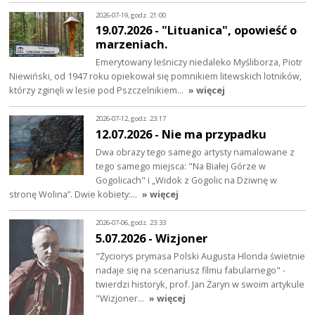
2026-07-19, godz. 21:00
19.07.2026 - "Lituanica", opowieść o
marzeniach.
Emerytowany leśniczy niedaleko Myśliborza, Piotr
Niewiński, od 1947 roku opiekował się pomnikiem litewskich lotników,
którzy zginęli w lesie pod Pszczelnikiem…
» więcej
2026-07-12, godz. 23:17
12.07.2026 - Nie ma przypadku
Dwa obrazy tego samego artysty namalowane z
tego samego miejsca: "Na Białej Górze w
Gogolicach" i „Widok z Gogolic na Dziwnę w
stronę Wolina”. Dwie kobiety:…
» więcej
2026-07-06, godz. 23:33
5.07.2026 - Wizjoner
"Życiorys prymasa Polski Augusta Hlonda świetnie
nadaje się na scenariusz filmu fabularnego" -
twierdzi historyk, prof. Jan Żaryn w swoim artykule
"Wizjoner…
» więcej