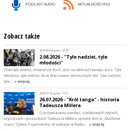
PODCAST AUDIO
AKTUALNOŚCI RSS
Zobacz także
2026-08-04, godz. 22:45
2.08.2026 - "Tyle nadziei, tyle
młodości"
Zniknęło miasto, zmienił się duch, dziś na tablicach kwiaty i kurz. Tyle
młodości, tyle miłości, ile w Warszawie słonecznych dni. Tyle nadziei,
tyle…
» więcej
2026-07-25, godz. 17:11
26.07.2026 - "Król tanga" - historia
Tadeusza Millera
O przywracaniu pamięci, szelakowych płytach,
bryczesach i piosenkach Tadeusza Millera opowie dziś w „Machinie
czasu” Sylwia Trojanowska. W wakacje w Radiu…
» więcej