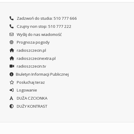
Zadzwoń do studia: 510 777 666
Czujny non stop: 510 777 222
Wyślij do nas wiadomość
Prognoza pogody
radioszczecin.pl
radioszczecinextra.pl
radioszczecin.tv
Biuletyn Informacji Publicznej
Posłuchaj teraz
Logowanie
DUŻA CZCIONKA
DUŻY KONTRAST