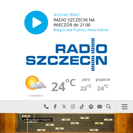
SŁUCHAJ TERAZ
RADIO SZCZECIN NA
WIECZÓR do 21:00
Małgorzata Frymus, Anna Kolmer
°C
jutro
pojutrze
24
°C
°C
22
24
Najlepiej po prostu do nas zadzwoń
Odwiedź nas na Facebook-u
Odwiedź nas na X
Odwiedź nas na Instagram-ie
Odwiedź nas na TikTok-u
Szukaj nas na Spotify
Wyślij do nas w
Szukaj