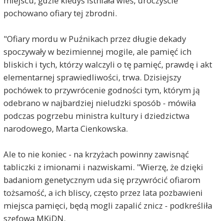
miejscu, gdzie kiedyś istniała wieś, uroczyście
pochowano ofiary tej zbrodni.
"Ofiary mordu w Puźnikach przez długie dekady
spoczywały w bezimiennej mogile, ale pamięć ich
bliskich i tych, którzy walczyli o tę pamięć, prawdę i akt
elementarnej sprawiedliwości, trwa. Dzisiejszy
pochówek to przywrócenie godności tym, którym ją
odebrano w najbardziej nieludzki sposób - mówiła
podczas pogrzebu ministra kultury i dziedzictwa
narodowego, Marta Cienkowska.
Ale to nie koniec - na krzyżach powinny zawisnąć
tabliczki z imionami i nazwiskami. "Wierzę, że dzięki
badaniom genetycznym uda się przywrócić ofiarom
tożsamość, a ich bliscy, często przez lata pozbawieni
miejsca pamięci, będą mogli zapalić znicz - podkreśliła
szefowa MKiDN.