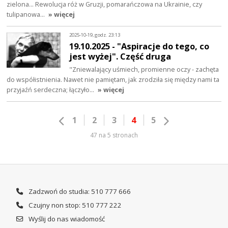
zielona… Rewolucja róż w Gruzji, pomarańczowa na Ukrainie, czy
tulipanowa…
» więcej
2025-10-19, godz. 23:13
19.10.2025 - "Aspiracje do tego, co
jest wyżej". Część druga
"Zniewalający uśmiech, promienne oczy - zachęta
do współistnienia. Nawet nie pamiętam, jak zrodziła się między nami ta
przyjaźń serdeczna; łączyło…
» więcej
1
2
3
4
5
47 na 5 stronach
Zadzwoń do studia: 510 777 666
Czujny non stop: 510 777 222
Wyślij do nas wiadomość