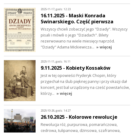
2025-11-17, godz. 12:23
16.11.2025 - Maski Konrada
Swinarskiego. Część pierwsza
Wszyscy chcieli zobaczyć jego "Dziady". Wszyscy
pisali i mówili o jego "Dziadach". Bilety
rezerwowano na wiele miesięcy naprzód.
"Dziady" Adama Mickiewicza…
» więcej
2025-11-11, godz. 16:11
9.11.2025 - Kobiety Kossaków
Jest w tej opowieści Fryderyk Chopin, który
przyjechał na ślub pięknej panny i przy okazji dał
koncert, jest bal urządzony na cześć powstańców,
którzy…
» więcej
2025-10-26, godz. 14:27
26.10.2025 - Kolorowe rewolucje
Rewolucja róż, purpurowa, pomarańczowa,
cedrowa, tulipanowa, dżinsowa, szafranowa,