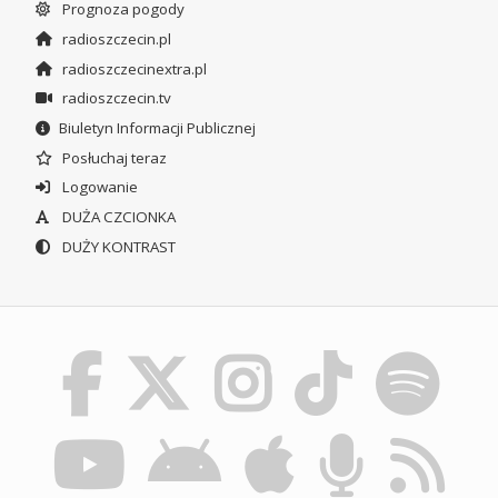
Prognoza pogody
radioszczecin.pl
radioszczecinextra.pl
radioszczecin.tv
Biuletyn Informacji Publicznej
Posłuchaj teraz
Logowanie
DUŻA CZCIONKA
DUŻY KONTRAST