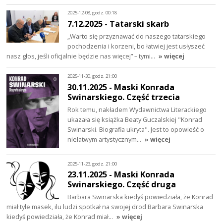
2025-12-08, godz. 00:18
7.12.2025 - Tatarski skarb
„Warto się przyznawać do naszego tatarskiego
pochodzenia i korzeni, bo łatwiej jest usłyszeć
nasz głos, jeśli oficjalnie będzie nas więcej” – tymi…
» więcej
2025-11-30, godz. 21:00
30.11.2025 - Maski Konrada
Swinarskiego. Część trzecia
Rok temu, nakładem Wydawnictwa Literackiego
ukazała się książka Beaty Guczalskiej "Konrad
Swinarski. Biografia ukryta". Jest to opowieść o
niełatwym artystycznym…
» więcej
2025-11-23, godz. 21:00
23.11.2025 - Maski Konrada
Swinarskiego. Część druga
Barbara Swinarska kiedyś powiedziała, że Konrad
miał tyle masek, ilu ludzi spotkał na swojej drod Barbara Swinarska
kiedyś powiedziała, że Konrad miał…
» więcej