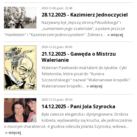
2025-12-28, godz. 22:49
28.12.2025 - Kazimierz Jednoczyciel
Nazywany był „lepszą stroną Piłsudskiego” i
„sumieniem jego szaleństw”, a potem jeszcze
"Hamletem" i "Kazimierzem Jednoczycielem". Żołnierz…
» więcej
2025-12-22, godz. 00:00
21.12.2025 - Gawęda o Mistrzu
Walerianie
Walerian Pawłowski miał talent do tytułów. Cykl
felietonów, które pisał do "Kuriera
Szczecińskiego" nazwał "Walerianowe kropelki".
Walerianowe kropelki…
» więcej
2025-12-15, godz. 00:04
14.12.2025 - Pani Jola Szyrocka
Była zawsze elegancka i dystyngowana. Drobna
kobieta, wydawałoby się krucha, ale jednocześnie
o mocnym charakterze. 4 grudnia odeszła Jolanta Szyrocka, wdowa…
» więcej