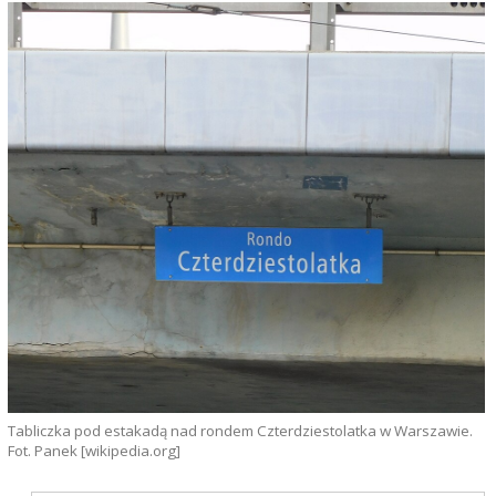
Tabliczka pod estakadą nad rondem Czterdziestolatka w Warszawie.
Fot. Panek [wikipedia.org]