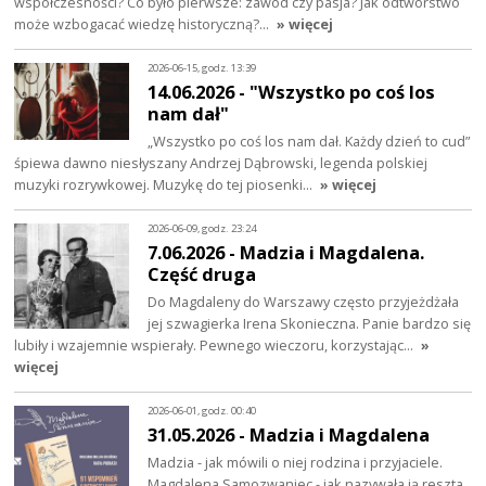
współczesności? Co było pierwsze: zawód czy pasja? Jak odtwórstwo
może wzbogacać wiedzę historyczną?…
» więcej
2026-06-15, godz. 13:39
14.06.2026 - "Wszystko po coś los
nam dał"
„Wszystko po coś los nam dał. Każdy dzień to cud”
śpiewa dawno niesłyszany Andrzej Dąbrowski, legenda polskiej
muzyki rozrywkowej. Muzykę do tej piosenki…
» więcej
2026-06-09, godz. 23:24
7.06.2026 - Madzia i Magdalena.
Część druga
Do Magdaleny do Warszawy często przyjeżdżała
jej szwagierka Irena Skonieczna. Panie bardzo się
lubiły i wzajemnie wspierały. Pewnego wieczoru, korzystając…
»
więcej
2026-06-01, godz. 00:40
31.05.2026 - Madzia i Magdalena
Madzia - jak mówili o niej rodzina i przyjaciele.
Magdalena Samozwaniec - jak nazywała ją reszta