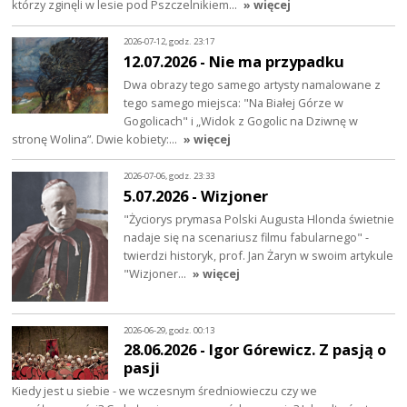
którzy zginęli w lesie pod Pszczelnikiem…
» więcej
2026-07-12, godz. 23:17
12.07.2026 - Nie ma przypadku
Dwa obrazy tego samego artysty namalowane z
tego samego miejsca: "Na Białej Górze w
Gogolicach" i „Widok z Gogolic na Dziwnę w
stronę Wolina”. Dwie kobiety:…
» więcej
2026-07-06, godz. 23:33
5.07.2026 - Wizjoner
"Życiorys prymasa Polski Augusta Hlonda świetnie
nadaje się na scenariusz filmu fabularnego" -
twierdzi historyk, prof. Jan Żaryn w swoim artykule
"Wizjoner…
» więcej
2026-06-29, godz. 00:13
28.06.2026 - Igor Górewicz. Z pasją o
pasji
Kiedy jest u siebie - we wczesnym średniowieczu czy we