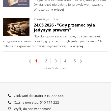
świata, choć nie było to jej prawdziwe nazwisko.
Wnuczka…
» więcej
2026-05-25, godz. 01:45
24.05.2026 - "Gdy przemoc była
jedynym prawem"
"Epicka opowieść o zemście, utracie i nadziei,
rozgrywająca się w czasach, gdy przemoc była jedynym prawem." To
zdanie z zapowiedzi nowości wydawniczej…
» więcej
1
2
3
4
5
47 na 5 stronach
Zadzwoń do studia: 510 777 666
Czujny non stop: 510 777 222
Wyślij do nas wiadomość