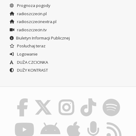
Prognoza pogody
radioszczecin.pl
radioszczecinextra.pl
radioszczecin.tv
Biuletyn Informacji Publicznej
Posłuchaj teraz
Logowanie
DUŻA CZCIONKA
DUŻY KONTRAST