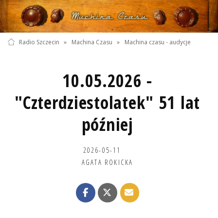
Radio Szczecin
»
Machina Czasu
»
Machina czasu - audycje
10.05.2026 -
"Czterdziestolatek" 51 lat
później
2026-05-11
AGATA ROKICKA