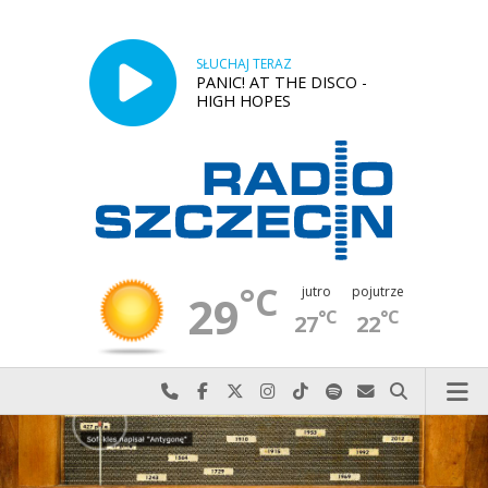
SŁUCHAJ TERAZ
PANIC! AT THE DISCO -
HIGH HOPES
°C
jutro
pojutrze
29
°C
°C
27
22
Najlepiej po prostu do nas zadzwoń
Odwiedź nas na Facebook-u
Odwiedź nas na X
Odwiedź nas na Instagram-ie
Odwiedź nas na TikTok-u
Szukaj nas na Spotify
Wyślij do nas w
Szukaj