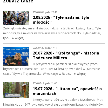
Zobacz także
2026-08-04, godz. 22:45
2.08.2026 - "Tyle nadziei, tyle
młodości"
Zniknęło miasto, zmienił się duch, dziś na tablicach kwiaty i kurz. Tyle
młodości, tyle miłości, ile w Warszawie słonecznych dni. Tyle nadziei,
tyle…
» więcej
2026-07-25, godz. 17:11
26.07.2026 - "Król tanga" - historia
Tadeusza Millera
O przywracaniu pamięci, szelakowych płytach,
bryczesach i piosenkach Tadeusza Millera opowie dziś w „Machinie
czasu” Sylwia Trojanowska. W wakacje w Radiu…
» więcej
2026-07-19, godz. 21:00
19.07.2026 - "Lituanica", opowieść o
marzeniach.
Emerytowany leśniczy niedaleko Myśliborza, Piotr
Niewiński, od 1947 roku opiekował się pomnikiem litewskich lotników,