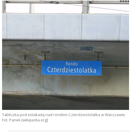
Tabliczka pod estakadą nad rondem Czterdziestolatka w Warszawie.
Fot. Panek [wikipedia.org]