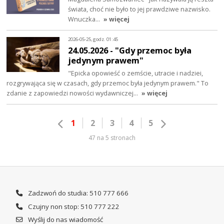
świata, choć nie było to jej prawdziwe nazwisko.
Wnuczka…
» więcej
2026-05-25, godz. 01:45
24.05.2026 - "Gdy przemoc była
jedynym prawem"
"Epicka opowieść o zemście, utracie i nadziei,
rozgrywająca się w czasach, gdy przemoc była jedynym prawem." To
zdanie z zapowiedzi nowości wydawniczej…
» więcej
1
2
3
4
5
47 na 5 stronach
Zadzwoń do studia: 510 777 666
Czujny non stop: 510 777 222
Wyślij do nas wiadomość