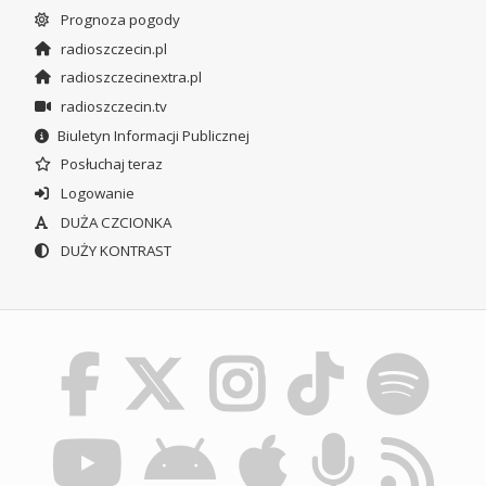
Prognoza pogody
radioszczecin.pl
radioszczecinextra.pl
radioszczecin.tv
Biuletyn Informacji Publicznej
Posłuchaj teraz
Logowanie
DUŻA CZCIONKA
DUŻY KONTRAST