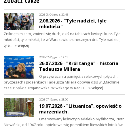
Zobacz także
2026-08-04, godz. 22:45
2.08.2026 - "Tyle nadziei, tyle
młodości"
Zniknęło miasto, zmienił się duch, dziś na tablicach kwiaty i kurz. Tyle
młodości, tyle miłości, ile w Warszawie słonecznych dni. Tyle nadziei,
tyle…
» więcej
2026-07-25, godz. 17:11
26.07.2026 - "Król tanga" - historia
Tadeusza Millera
O przywracaniu pamięci, szelakowych płytach,
bryczesach i piosenkach Tadeusza Millera opowie dziś w „Machinie
czasu” Sylwia Trojanowska. W wakacje w Radiu…
» więcej
2026-07-19, godz. 21:00
19.07.2026 - "Lituanica", opowieść o
marzeniach.
Emerytowany leśniczy niedaleko Myśliborza, Piotr
Niewiński, od 1947 roku opiekował się pomnikiem litewskich lotników,