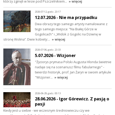
którzy zginęli w lesie pod Pszczelnikiem…
» więcej
2026-07-12, godz. 23:17
12.07.2026 - Nie ma przypadku
Dwa obrazy tego samego artysty namalowane z
tego samego miejsca: "Na Białej Górze w
Gogolicach" i „Widok z Gogolic na Dziwnę w
stronę Wolina”. Dwie kobiety:…
» więcej
2026-07-06, godz. 23:33
5.07.2026 - Wizjoner
"Życiorys prymasa Polski Augusta Hlonda świetnie
nadaje się na scenariusz filmu fabularnego" -
twierdzi historyk, prof. Jan Żaryn w swoim artykule
"Wizjoner…
» więcej
2026-06-29, godz. 00:13
28.06.2026 - Igor Górewicz. Z pasją o
pasji
Kiedy jest u siebie - we wczesnym średniowieczu czy we