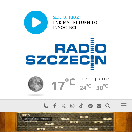
SŁUCHAJ TERAZ
ENIGMA - RETURN TO
INNOCENCE
°C
jutro
pojutrze
17
°C
°C
24
30
Najlepiej po prostu do nas zadzwoń
Odwiedź nas na Facebook-u
Odwiedź nas na X
Odwiedź nas na Instagram-ie
Odwiedź nas na TikTok-u
Szukaj nas na Spotify
Wyślij do nas w
Szukaj