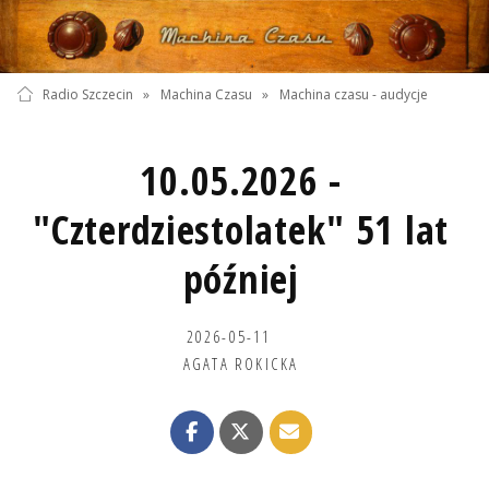
Radio Szczecin
»
Machina Czasu
»
Machina czasu - audycje
10.05.2026 -
"Czterdziestolatek" 51 lat
później
2026-05-11
AGATA ROKICKA