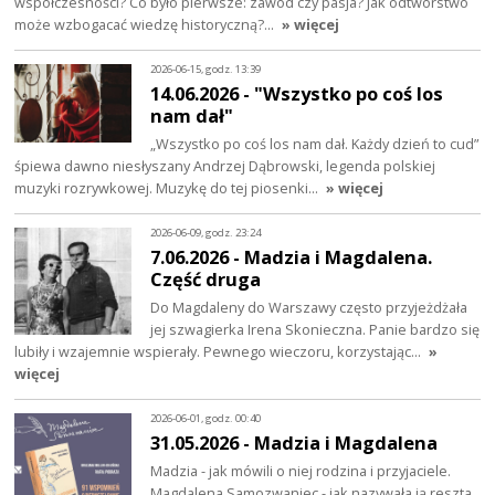
współczesności? Co było pierwsze: zawód czy pasja? Jak odtwórstwo
może wzbogacać wiedzę historyczną?…
» więcej
2026-06-15, godz. 13:39
14.06.2026 - "Wszystko po coś los
nam dał"
„Wszystko po coś los nam dał. Każdy dzień to cud”
śpiewa dawno niesłyszany Andrzej Dąbrowski, legenda polskiej
muzyki rozrywkowej. Muzykę do tej piosenki…
» więcej
2026-06-09, godz. 23:24
7.06.2026 - Madzia i Magdalena.
Część druga
Do Magdaleny do Warszawy często przyjeżdżała
jej szwagierka Irena Skonieczna. Panie bardzo się
lubiły i wzajemnie wspierały. Pewnego wieczoru, korzystając…
»
więcej
2026-06-01, godz. 00:40
31.05.2026 - Madzia i Magdalena
Madzia - jak mówili o niej rodzina i przyjaciele.
Magdalena Samozwaniec - jak nazywała ją reszta