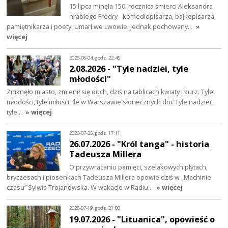
15 lipca minęła 150. rocznica śmierci Aleksandra
hrabiego Fredry - komediopisarza, bajkopisarza,
pamiętnikarza i poety. Umarł we Lwowie. Jednak pochowany…
»
więcej
2026-08-04, godz. 22:45
2.08.2026 - "Tyle nadziei, tyle
młodości"
Zniknęło miasto, zmienił się duch, dziś na tablicach kwiaty i kurz. Tyle
młodości, tyle miłości, ile w Warszawie słonecznych dni. Tyle nadziei,
tyle…
» więcej
2026-07-25, godz. 17:11
26.07.2026 - "Król tanga" - historia
Tadeusza Millera
O przywracaniu pamięci, szelakowych płytach,
bryczesach i piosenkach Tadeusza Millera opowie dziś w „Machinie
czasu” Sylwia Trojanowska. W wakacje w Radiu…
» więcej
2026-07-19, godz. 21:00
19.07.2026 - "Lituanica", opowieść o