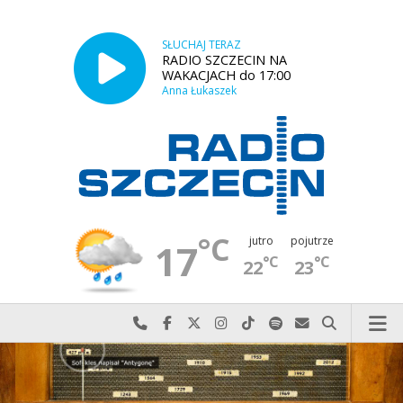
SŁUCHAJ TERAZ
RADIO SZCZECIN NA
WAKACJACH do 17:00
Anna Łukaszek
°C
jutro
pojutrze
17
°C
°C
22
23
Najlepiej po prostu do nas zadzwoń
Odwiedź nas na Facebook-u
Odwiedź nas na X
Odwiedź nas na Instagram-ie
Odwiedź nas na TikTok-u
Szukaj nas na Spotify
Wyślij do nas w
Szukaj