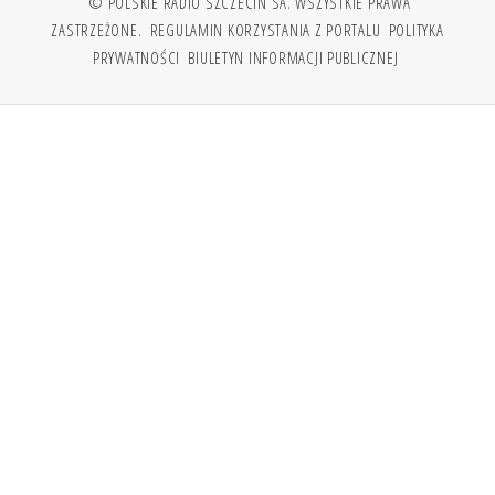
© POLSKIE RADIO SZCZECIN SA. WSZYSTKIE PRAWA
ZASTRZEŻONE.
REGULAMIN KORZYSTANIA Z PORTALU
POLITYKA
PRYWATNOŚCI
BIULETYN INFORMACJI PUBLICZNEJ