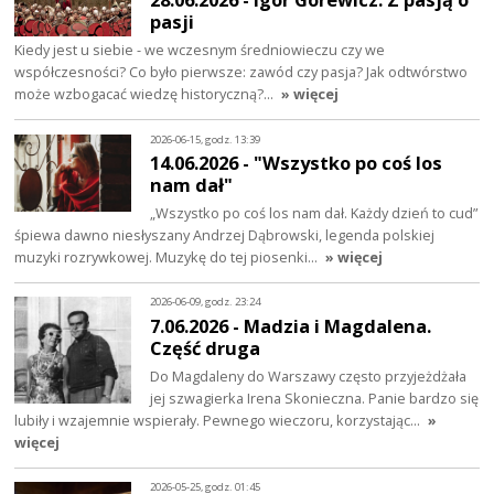
pasji
Kiedy jest u siebie - we wczesnym średniowieczu czy we
współczesności? Co było pierwsze: zawód czy pasja? Jak odtwórstwo
może wzbogacać wiedzę historyczną?…
» więcej
2026-06-15, godz. 13:39
14.06.2026 - "Wszystko po coś los
nam dał"
„Wszystko po coś los nam dał. Każdy dzień to cud”
śpiewa dawno niesłyszany Andrzej Dąbrowski, legenda polskiej
muzyki rozrywkowej. Muzykę do tej piosenki…
» więcej
2026-06-09, godz. 23:24
7.06.2026 - Madzia i Magdalena.
Część druga
Do Magdaleny do Warszawy często przyjeżdżała
jej szwagierka Irena Skonieczna. Panie bardzo się
lubiły i wzajemnie wspierały. Pewnego wieczoru, korzystając…
»
więcej
2026-05-25, godz. 01:45