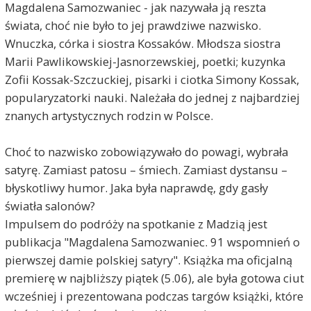
Magdalena Samozwaniec - jak nazywała ją reszta
świata, choć nie było to jej prawdziwe nazwisko.
Wnuczka, córka i siostra Kossaków. Młodsza siostra
Marii Pawlikowskiej-Jasnorzewskiej, poetki; kuzynka
Zofii Kossak-Szczuckiej, pisarki i ciotka Simony Kossak,
popularyzatorki nauki. Należała do jednej z najbardziej
znanych artystycznych rodzin w Polsce.
Choć to nazwisko zobowiązywało do powagi, wybrała
satyrę. Zamiast patosu – śmiech. Zamiast dystansu –
błyskotliwy humor. Jaka była naprawdę, gdy gasły
światła salonów?
Impulsem do podróży na spotkanie z Madzią jest
publikacja "Magdalena Samozwaniec. 91 wspomnień o
pierwszej damie polskiej satyry". Książka ma oficjalną
premierę w najbliższy piątek (5.06), ale była gotowa ciut
wcześniej i prezentowana podczas targów książki, które