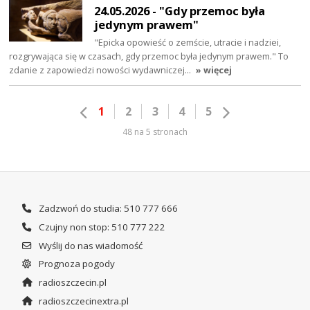
24.05.2026 - "Gdy przemoc była
jedynym prawem"
"Epicka opowieść o zemście, utracie i nadziei,
rozgrywająca się w czasach, gdy przemoc była jedynym prawem." To
zdanie z zapowiedzi nowości wydawniczej…
» więcej
1
2
3
4
5
48 na 5 stronach
Zadzwoń do studia: 510 777 666
Czujny non stop: 510 777 222
Wyślij do nas wiadomość
Prognoza pogody
radioszczecin.pl
radioszczecinextra.pl