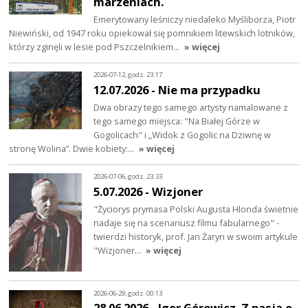
marzeniach.
Emerytowany leśniczy niedaleko Myśliborza, Piotr
Niewiński, od 1947 roku opiekował się pomnikiem litewskich lotników,
którzy zginęli w lesie pod Pszczelnikiem…
» więcej
2026-07-12, godz. 23:17
12.07.2026 - Nie ma przypadku
Dwa obrazy tego samego artysty namalowane z
tego samego miejsca: "Na Białej Górze w
Gogolicach" i „Widok z Gogolic na Dziwnę w
stronę Wolina”. Dwie kobiety:…
» więcej
2026-07-06, godz. 23:33
5.07.2026 - Wizjoner
"Życiorys prymasa Polski Augusta Hlonda świetnie
nadaje się na scenariusz filmu fabularnego" -
twierdzi historyk, prof. Jan Żaryn w swoim artykule
"Wizjoner…
» więcej
2026-06-29, godz. 00:13
28.06.2026 - Igor Górewicz. Z pasją o