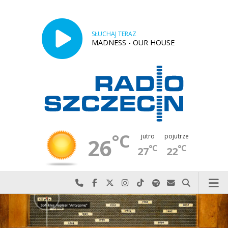
SŁUCHAJ TERAZ
MADNESS - OUR HOUSE
°C
jutro
pojutrze
26
°C
°C
27
22
Najlepiej po prostu do nas zadzwoń
Odwiedź nas na Facebook-u
Odwiedź nas na X
Odwiedź nas na Instagram-ie
Odwiedź nas na TikTok-u
Szukaj nas na Spotify
Wyślij do nas w
Szukaj