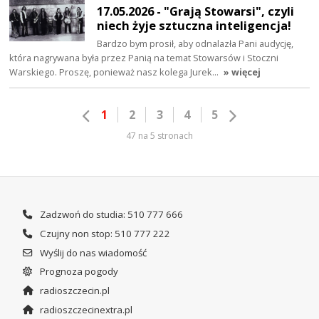
17.05.2026 - "Grają Stowarsi", czyli
niech żyje sztuczna inteligencja!
Bardzo bym prosił, aby odnalazła Pani audycję,
która nagrywana była przez Panią na temat Stowarsów i Stoczni
Warskiego. Proszę, ponieważ nasz kolega Jurek…
» więcej
1
2
3
4
5
47 na 5 stronach
Zadzwoń do studia: 510 777 666
Czujny non stop: 510 777 222
Wyślij do nas wiadomość
Prognoza pogody
radioszczecin.pl
radioszczecinextra.pl