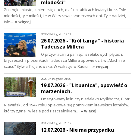
młodości"
Zniknęło miasto, zmienił się duch, dziś na tablicach kwiaty i kurz. Tyle
młodości, tyle miłości, ile w Warszawie słonecznych dni. Tyle nadziei,
tyle…
» więcej
2026-07-25, godz. 17:11
26.07.2026 - "Król tanga" - historia
Tadeusza Millera
O przywracaniu pamięci, szelakowych płytach,
bryczesach i piosenkach Tadeusza Millera opowie dziś w „Machinie
czasu” Sylwia Trojanowska. W wakacje w Radiu…
» więcej
2026-07-19, godz. 21:00
19.07.2026 - "Lituanica", opowieść o
marzeniach.
Emerytowany leśniczy niedaleko Myśliborza, Piotr
Niewiński, od 1947 roku opiekował się pomnikiem litewskich lotników,
którzy zginęli w lesie pod Pszczelnikiem…
» więcej
2026-07-12, godz. 23:17
12.07.2026 - Nie ma przypadku