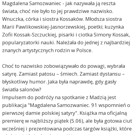
Magdalena Samozwaniec - jak nazywała ją reszta
świata, choć nie było to jej prawdziwe nazwisko.
Wnuczka, córka i siostra Kossaków. Młodsza siostra
Marii Pawlikowskiej-Jasnorzewskiej, poetki; kuzynka
Zofii Kossak-Szczuckiej, pisarki i ciotka Simony Kossak,
popularyzatorki nauki. Należała do jednej z najbardziej
znanych artystycznych rodzin w Polsce.
Choć to nazwisko zobowiązywało do powagi, wybrała
satyrę. Zamiast patosu – śmiech. Zamiast dystansu –
błyskotliwy humor. Jaka była naprawdę, gdy gasły
światła salonów?
Impulsem do podróży na spotkanie z Madzią jest
publikacja "Magdalena Samozwaniec. 91 wspomnień o
pierwszej damie polskiej satyry". Książka ma oficjalną
premierę w najbliższy piątek (5.06), ale była gotowa ciut
wcześniej i prezentowana podczas targów książki, które