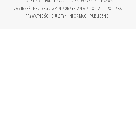
© POLSKIE RADIO SZCZECIN SA. WSZYSTKIE PRAWA
ZASTRZEŻONE.
REGULAMIN KORZYSTANIA Z PORTALU
POLITYKA
PRYWATNOŚCI
BIULETYN INFORMACJI PUBLICZNEJ