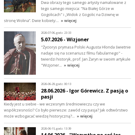
Dwa obrazy tego samego artysty namalowane z
tego samego miejsca: "Na Białej Górze w
Gogolicach" i „Widok z Gogolic na Dziwnę w
stronę Wolina”. Dwie kobiety:…
» więcej
2026-07-06, godz. 23:33
5.07.2026 - Wizjoner
"Życiorys prymasa Polski Augusta Hlonda świetnie
nadaje się na scenariusz filmu fabularnego" -
twierdzi historyk, prof. Jan Żaryn w swoim artykule
"Wizjoner…
» więcej
2026-06-29, godz. 00:13
28.06.2026 - Igor Górewicz. Z pasją o
pasji
Kiedy jest u siebie - we wczesnym średniowieczu czy we
współczesności? Co było pierwsze: zawód czy pasja? Jak odtwórstwo
może wzbogacać wiedzę historyczną?…
» więcej
2026-06-15, godz. 13:39
14.06.2026 - "Wszystko po coś los