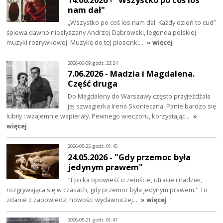
nam dał"
„Wszystko po coś los nam dał. Każdy dzień to cud”
śpiewa dawno niesłyszany Andrzej Dąbrowski, legenda polskiej
muzyki rozrywkowej. Muzykę do tej piosenki…
» więcej
2026-06-09, godz. 23:24
7.06.2026 - Madzia i Magdalena.
Część druga
Do Magdaleny do Warszawy często przyjeżdżała
jej szwagierka Irena Skonieczna. Panie bardzo się
lubiły i wzajemnie wspierały. Pewnego wieczoru, korzystając…
»
więcej
2026-05-25, godz. 01:45
24.05.2026 - "Gdy przemoc była
jedynym prawem"
"Epicka opowieść o zemście, utracie i nadziei,
rozgrywająca się w czasach, gdy przemoc była jedynym prawem." To
zdanie z zapowiedzi nowości wydawniczej…
» więcej
2026-05-21, godz. 01:47