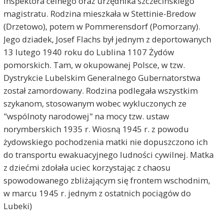
inspektora celnego oraz urzędnika szczecińskiego
magistratu. Rodzina mieszkała w Stettinie-Bredow
(Drzetowo), potem w Pommerensdorf (Pomorzany).
Jego dziadek, Josef Flachs był jednym z deportowanych
13 lutego 1940 roku do Lublina 1107 Żydów
pomorskich. Tam, w okupowanej Polsce, w tzw.
Dystrykcie Lubelskim Generalnego Gubernatorstwa
został zamordowany. Rodzina podlegała wszystkim
szykanom, stosowanym wobec wykluczonych ze
"wspólnoty narodowej" na mocy tzw. ustaw
norymberskich 1935 r. Wiosną 1945 r. z powodu
żydowskiego pochodzenia matki nie dopuszczono ich
do transportu ewakuacyjnego ludności cywilnej. Matka
z dziećmi zdołała uciec korzystając z chaosu
spowodowanego zbliżającym się frontem wschodnim,
w marcu 1945 r. jednym z ostatnich pociągów do
Lubeki)