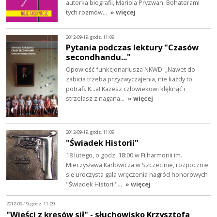
autorką biografii, Mariolą Pryzwan. Bohaterami
tych rozmów…
» więcej
2012-09-19, godz. 11:09
Pytania podczas lektury "Czasów
secondhandu..."
Opowieść funkcjonariusza NKWD: „Nawet do
zabicia trzeba przyzwyczajenia, nie każdy to
potrafi. K...a! Każesz człowiekowi klęknąć i
strzelasz z nagana…
» więcej
2012-09-19, godz. 11:09
"Świadek Historii"
18 lutego, o godz. 18:00 w Filharmonii im.
Mieczysława Karłowicza w Szczecinie, rozpocznie
się uroczysta gala wręczenia nagród honorowych
"Świadek Historii"…
» więcej
2012-09-19, godz. 11:09
"Wieści z kresów sił" - słuchowisko Krzysztofa