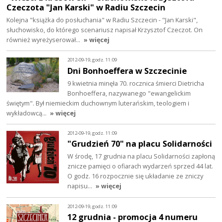
Czeczota "Jan Karski" w Radiu Szczecin
Kolejna "książka do posłuchania" w Radiu Szczecin - "Jan Karski",
słuchowisko, do którego scenariusz napisał Krzysztof Czeczot. On
również wyreżyserował…
» więcej
2012-09-19, godz. 11:09
Dni Bonhoeffera w Szczecinie
9 kwietnia minęła 70. rocznica śmierci Dietricha
Bonhoeffera, nazywanego "ewangelickim
świętym". Był niemieckim duchownym luterańskim, teologiem i
wykładowcą…
» więcej
2012-09-19, godz. 11:09
"Grudzień 70" na placu Solidarności
W środę, 17 grudnia na placu Solidarności zapłoną
znicze pamięci o ofiarach wydarzeń sprzed 44 lat.
O godz. 16 rozpocznie się układanie ze zniczy
napisu…
» więcej
2012-09-19, godz. 11:09
12 grudnia - promocja 4 numeru