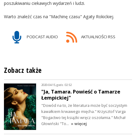
poszukiwaniu ciekawych wydarzeń i ludzi.
Warto znaleźć czas na "Machinę czasu" Agaty Rokickiej.
PODCAST AUDIO
AKTUALNOŚCI RSS
Zobacz także
2020-04-15, godz. 02:52
"Ja, Tamara. Powieść o Tamarze
Łempickiej"
"Dowód na to, że literatura może być soczystym
kawałkiem krwawego mięcha." Krzysztof Varga
"Bogactwo tej książki wręcz oszołamia." Michał
Głowiński "To…
» więcej