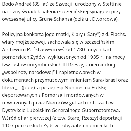
Bodo Andreé (85 lat) ze Szwecji, urodzony w Stettinie
naoczny świadek palenia szczecińskiej synagogi przy
ówczesnej ulicy Grüne Schanze (dziś ul. Dworcowa).
Policyjna kenkarta jego matki, Klary ("Sary") z d. Flachs,
wiary mojżeszowej, zachowała się w szczecińskim
Archiwum Państwowym wśród 1780 innych kart
pomorskich Żydów, wykluczonych od 1935 r., na mocy
tzw. ustaw norymberskich III Rzeszy, z niemieckiej
„wspólnoty narodowej” i napiętnowanych w
dokumentach przymusowym imieniem Sara/Israel oraz
literą „J” (Jude), a po agresji Niemiec na Polskę
deportowanych z Pomorza i mordowanych w
utworzonych przez Niemców gettach i obozach w
Dystrykcie Lubelskim Generalnego Gubernatorstwa.
Wśród ofiar pierwszej (z tzw. Starej Rzeszy) deportacji
1107 pomorskich Żydów - obywateli niemieckich -