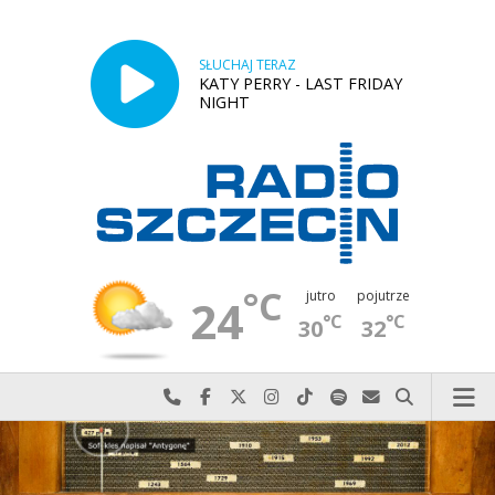
SŁUCHAJ TERAZ
KATY PERRY - LAST FRIDAY
NIGHT
°C
jutro
pojutrze
24
°C
°C
30
32
Najlepiej po prostu do nas zadzwoń
Odwiedź nas na Facebook-u
Odwiedź nas na X
Odwiedź nas na Instagram-ie
Odwiedź nas na TikTok-u
Szukaj nas na Spotify
Wyślij do nas w
Szukaj