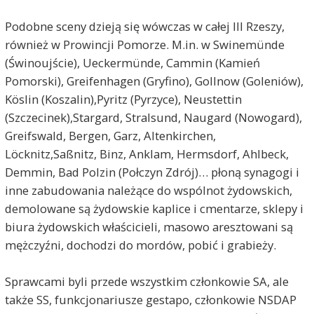
Podobne sceny dzieją się wówczas w całej III Rzeszy,
również w Prowincji Pomorze. M.in. w Swinemünde
(Świnoujście), Ueckermünde, Cammin (Kamień
Pomorski), Greifenhagen (Gryfino), Gollnow (Goleniów),
Köslin (Koszalin),Pyritz (Pyrzyce), Neustettin
(Szczecinek),Stargard, Stralsund, Naugard (Nowogard),
Greifswald, Bergen, Garz, Altenkirchen,
Löcknitz,Saßnitz, Binz, Anklam, Hermsdorf, Ahlbeck,
Demmin, Bad Polzin (Połczyn Zdrój)… płoną synagogi i
inne zabudowania należące do wspólnot żydowskich,
demolowane są żydowskie kaplice i cmentarze, sklepy i
biura żydowskich właścicieli, masowo aresztowani są
mężczyźni, dochodzi do mordów, pobić i grabieży.
Sprawcami byli przede wszystkim członkowie SA, ale
także SS, funkcjonariusze gestapo, członkowie NSDAP