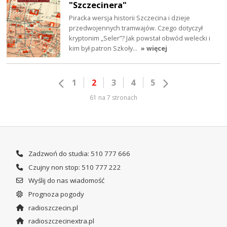
"Szczecinera"
Piracka wersja historii Szczecina i dzieje
przedwojennych tramwajów. Czego dotyczył
kryptonim „Seler”? Jak powstał obwód welecki i
kim był patron Szkoły…
» więcej
1
2
3
4
5
61 na 7 stronach
Zadzwoń do studia: 510 777 666
Czujny non stop: 510 777 222
Wyślij do nas wiadomość
Prognoza pogody
radioszczecin.pl
radioszczecinextra.pl