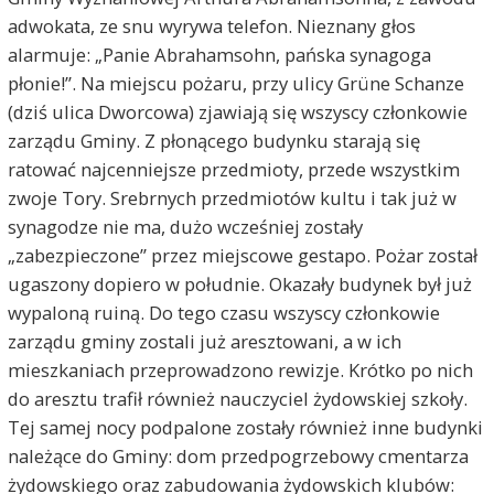
adwokata, ze snu wyrywa telefon. Nieznany głos
alarmuje: „Panie Abrahamsohn, pańska synagoga
płonie!”. Na miejscu pożaru, przy ulicy Grüne Schanze
(dziś ulica Dworcowa) zjawiają się wszyscy członkowie
zarządu Gminy. Z płonącego budynku starają się
ratować najcenniejsze przedmioty, przede wszystkim
zwoje Tory. Srebrnych przedmiotów kultu i tak już w
synagodze nie ma, dużo wcześniej zostały
„zabezpieczone” przez miejscowe gestapo. Pożar został
ugaszony dopiero w południe. Okazały budynek był już
wypaloną ruiną. Do tego czasu wszyscy członkowie
zarządu gminy zostali już aresztowani, a w ich
mieszkaniach przeprowadzono rewizje. Krótko po nich
do aresztu trafił również nauczyciel żydowskiej szkoły.
Tej samej nocy podpalone zostały również inne budynki
należące do Gminy: dom przedpogrzebowy cmentarza
żydowskiego oraz zabudowania żydowskich klubów: