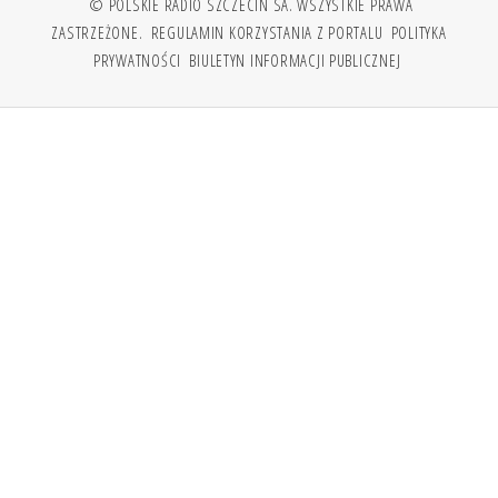
© POLSKIE RADIO SZCZECIN SA. WSZYSTKIE PRAWA
ZASTRZEŻONE.
REGULAMIN KORZYSTANIA Z PORTALU
POLITYKA
PRYWATNOŚCI
BIULETYN INFORMACJI PUBLICZNEJ