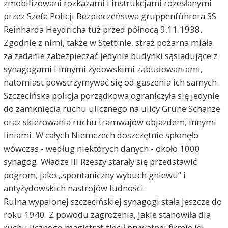
zmobilizowani rozkazami i instrukcjami rozesłanymi
przez Szefa Policji Bezpieczeństwa gruppenführera SS
Reinharda Heydricha tuż przed północą 9.11.1938.
Zgodnie z nimi, także w Stettinie, straż pożarna miała
za zadanie zabezpieczać jedynie budynki sąsiadujące z
synagogami i innymi żydowskimi zabudowaniami,
natomiast powstrzymywać się od gaszenia ich samych.
Szczecińska policja porządkowa ograniczyła się jedynie
do zamknięcia ruchu ulicznego na ulicy Grüne Schanze
oraz skierowania ruchu tramwajów objazdem, innymi
liniami. W całych Niemczech doszczętnie spłonęło
wówczas - według niektórych danych - około 1000
synagog. Władze III Rzeszy starały się przedstawić
pogrom, jako „spontaniczny wybuch gniewu” i
antyżydowskich nastrojów ludności.
Ruina wypalonej szczecińskiej synagogi stała jeszcze do
roku 1940. Z powodu zagrożenia, jakie stanowiła dla
ruchu licznego magistrat zlecił prywatnej firmie jej