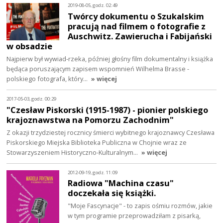
2019-08-05, godz. 02:49
Twórcy dokumentu o Szukalskim
pracują nad filmem o fotografie z
Auschwitz. Zawierucha i Fabijański
w obsadzie
Najpierw był wywiad-rzeka, później głośny film dokumentalny i książka
będąca poruszającym zapisem wspomnień Wilhelma Brasse -
polskiego fotografa, który…
» więcej
2017-05-03, godz. 00:29
"Czesław Piskorski (1915-1987) - pionier polskiego
krajoznawstwa na Pomorzu Zachodnim"
Z okazji trzydziestej rocznicy śmierci wybitnego krajoznawcy Czesława
Piskorskiego Miejska Biblioteka Publiczna w Chojnie wraz ze
Stowarzyszeniem Historyczno-Kulturalnym…
» więcej
2012-09-19, godz. 11:09
Radiowa "Machina czasu"
doczekała się książki.
"Moje Fascynacje" - to zapis ośmiu rozmów, jakie
w tym programie przeprowadziłam z pisarką,