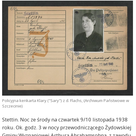
Policyjna kenkarta Klary ("Sary") z d. Flachs, (Archiwum Państwowe w
Szczecinie)
Stettin. Noc ze środy na czwartek 9/10 listopada 1938
roku. Ok. godz. 3 w nocy przewodniczącego Żydowskiej
Gminy Wyznaniowej Arthura Abrahamsohna, z zawodu