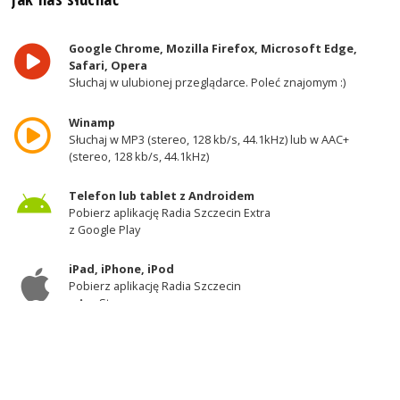
Google Chrome, Mozilla Firefox, Microsoft Edge,
Safari, Opera
Słuchaj w ulubionej przeglądarce. Poleć znajomym :)
Winamp
Słuchaj w MP3 (stereo, 128 kb/s, 44.1kHz) lub w AAC+
(stereo, 128 kb/s, 44.1kHz)
Telefon lub tablet z Androidem
Pobierz aplikację Radia Szczecin Extra
z Google Play
iPad, iPhone, iPod
Pobierz aplikację Radia Szczecin
z AppStore
Odbiornik DAB+
Słuchaj w zachodniej części województwa
zachodniopomorskiego - kanał 11A