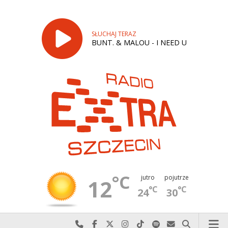
SŁUCHAJ TERAZ
BUNT. & MALOU - I NEED U
°C
jutro
pojutrze
12
°C
°C
24
30
Najlepiej po prostu do nas zadzwoń
Odwiedź nas na Facebook-u
Odwiedź nas na X
Odwiedź nas na Instagram-ie
Odwiedź nas na TikTok-u
Szukaj nas na Spotify
Wyślij do nas w
Szukaj