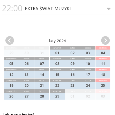
22:00
EXTRA ŚWIAT MUZYKI
luty 2024
poniedziałek
wtorek
środa
czwartek
piątek
sobota
niedziela
29
30
31
01
02
03
04
poniedziałek
wtorek
środa
czwartek
piątek
sobota
niedziela
05
06
07
08
09
10
11
poniedziałek
wtorek
środa
czwartek
piątek
sobota
niedziela
12
13
14
15
16
17
18
poniedziałek
wtorek
środa
czwartek
piątek
sobota
niedziela
19
20
21
22
23
24
25
poniedziałek
wtorek
środa
czwartek
piątek
sobota
niedziela
26
27
28
29
01
02
03
Jak nas słuchać