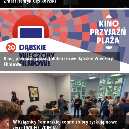
Zmarł Henryk Gęsikowski
Kino, przyjaźń i plaża. Jubileuszowe Dąbskie Wieczory
Filmowe.
W Książnicy Pomorskiej cenne zbiory zyskują nowe
życie [WIDEO, ZDJĘCIA]