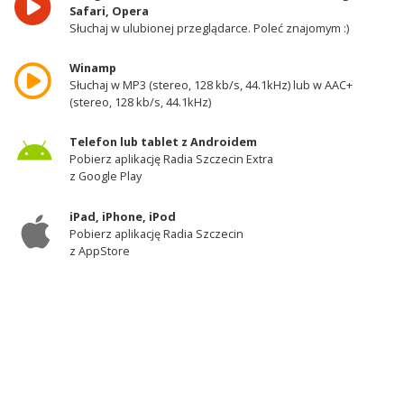
Safari, Opera
Słuchaj w ulubionej przeglądarce. Poleć znajomym :)
Winamp
Słuchaj w MP3 (stereo, 128 kb/s, 44.1kHz) lub w AAC+
(stereo, 128 kb/s, 44.1kHz)
Telefon lub tablet z Androidem
Pobierz aplikację Radia Szczecin Extra
z Google Play
iPad, iPhone, iPod
Pobierz aplikację Radia Szczecin
z AppStore
Odbiornik DAB+
Słuchaj w zachodniej części województwa
zachodniopomorskiego - kanał 11A