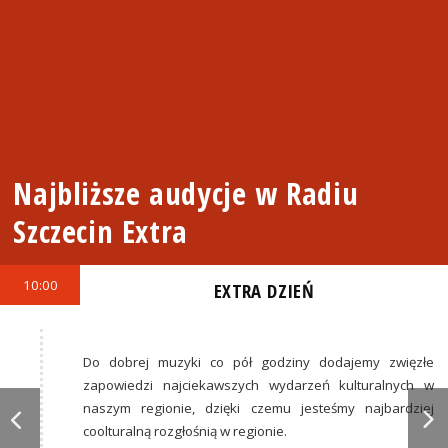
Najbliższe audycje w Radiu
Szczecin Extra
10:00
EXTRA DZIEŃ
Do dobrej muzyki co pół godziny dodajemy zwięzłe
zapowiedzi najciekawszych wydarzeń kulturalnych w
naszym regionie, dzięki czemu jesteśmy najbardziej
coolturalną rozgłośnią w regionie.