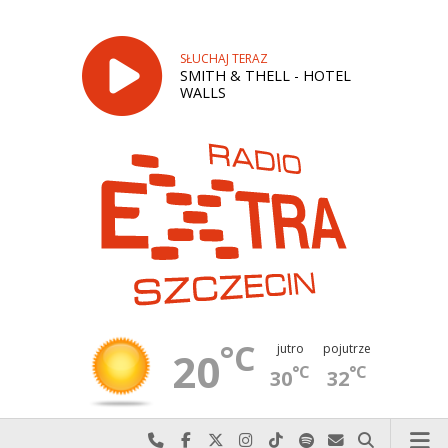
SŁUCHAJ TERAZ
SMITH & THELL - HOTEL
WALLS
°C
jutro
pojutrze
20
°C
°C
30
32
Najlepiej po prostu do nas zadzwoń
Odwiedź nas na Facebook-u
Odwiedź nas na X
Odwiedź nas na Instagram-ie
Odwiedź nas na TikTok-u
Szukaj nas na Spotify
Wyślij do nas w
Szukaj