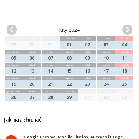
luty 2024
poniedziałek
wtorek
środa
czwartek
piątek
sobota
niedziela
29
30
31
01
02
03
04
poniedziałek
wtorek
środa
czwartek
piątek
sobota
niedziela
05
06
07
08
09
10
11
poniedziałek
wtorek
środa
czwartek
piątek
sobota
niedziela
12
13
14
15
16
17
18
poniedziałek
wtorek
środa
czwartek
piątek
sobota
niedziela
19
20
21
22
23
24
25
poniedziałek
wtorek
środa
czwartek
piątek
sobota
niedziela
26
27
28
29
01
02
03
Jak nas słuchać
Google Chrome, Mozilla Firefox, Microsoft Edge,