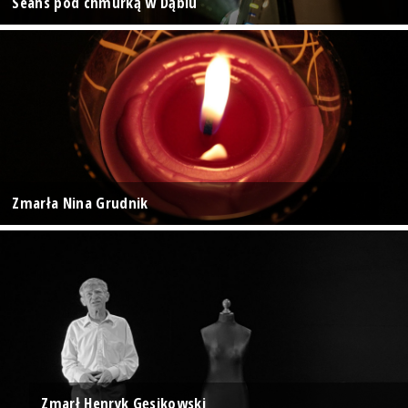
Seans pod chmurką w Dąbiu
Zmarła Nina Grudnik
Zmarł Henryk Gęsikowski