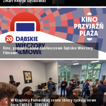
Zmarł Henryk Gęsikowski
Kino, przyjaźń i plaża. Jubileuszowe Dąbskie Wieczory
Filmowe.
W Książnicy Pomorskiej cenne zbiory zyskują nowe
życie [WIDEO, ZDJĘCIA]