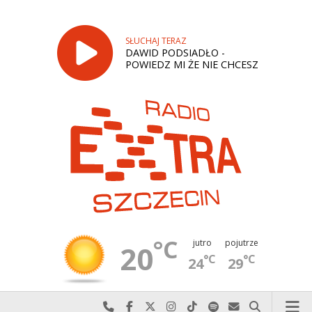
SŁUCHAJ TERAZ
DAWID PODSIADŁO -
POWIEDZ MI ŻE NIE CHCESZ
°C
jutro
pojutrze
20
°C
°C
24
29
Najlepiej po prostu do nas zadzwoń
Odwiedź nas na Facebook-u
Odwiedź nas na X
Odwiedź nas na Instagram-ie
Odwiedź nas na TikTok-u
Szukaj nas na Spotify
Wyślij do nas w
Szukaj