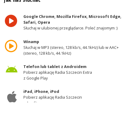
Google Chrome, Mozilla Firefox, Microsoft Edge,
Safari, Opera
Słuchaj w ulubionej przeglądarce. Poleć znajomym :)
Winamp
Słuchaj w MP3 (stereo, 128 kb/s, 44.1kHz) lub w AAC+
(stereo, 128 kb/s, 44.1kHz)
Telefon lub tablet z Androidem
Pobierz aplikację Radia Szczecin Extra
z Google Play
iPad, iPhone, iPod
Pobierz aplikację Radia Szczecin
z AppStore
Odbiornik DAB+
Słuchaj w zachodniej części województwa
zachodniopomorskiego - kanał 11A