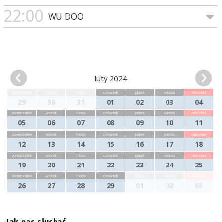
22:00
WU DOO
luty 2024
poniedziałek
wtorek
środa
czwartek
piątek
sobota
niedziela
29
30
31
01
02
03
04
poniedziałek
wtorek
środa
czwartek
piątek
sobota
niedziela
05
06
07
08
09
10
11
poniedziałek
wtorek
środa
czwartek
piątek
sobota
niedziela
12
13
14
15
16
17
18
poniedziałek
wtorek
środa
czwartek
piątek
sobota
niedziela
19
20
21
22
23
24
25
poniedziałek
wtorek
środa
czwartek
piątek
sobota
niedziela
26
27
28
29
01
02
03
Jak nas słuchać