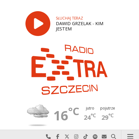
SŁUCHAJ TERAZ
DAWID GRZELAK - KIM
JESTEM
°C
jutro
pojutrze
16
°C
°C
24
29
Najlepiej po prostu do nas zadzwoń
Odwiedź nas na Facebook-u
Odwiedź nas na X
Odwiedź nas na Instagram-ie
Odwiedź nas na TikTok-u
Szukaj nas na Spotify
Wyślij do nas w
Szukaj