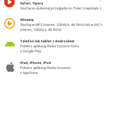
Safari, Opera
Słuchaj w ulubionej przeglądarce. Poleć znajomym :)
Winamp
Słuchaj w MP3 (stereo, 128 kb/s, 44.1kHz) lub w AAC+
(stereo, 128 kb/s, 44.1kHz)
Telefon lub tablet z Androidem
Pobierz aplikację Radia Szczecin Extra
z Google Play
iPad, iPhone, iPod
Pobierz aplikację Radia Szczecin
z AppStore
Odbiornik DAB+
Słuchaj w zachodniej części województwa
zachodniopomorskiego - kanał 11A