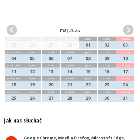
maj 2026
poniedziałek
wtorek
środa
czwartek
piątek
sobota
niedziela
27
28
29
30
01
02
03
poniedziałek
wtorek
środa
czwartek
piątek
sobota
niedziela
04
05
06
07
08
09
10
poniedziałek
wtorek
środa
czwartek
piątek
sobota
niedziela
11
12
13
14
15
16
17
poniedziałek
wtorek
środa
czwartek
piątek
sobota
niedziela
18
19
20
21
22
23
24
poniedziałek
wtorek
środa
czwartek
piątek
sobota
niedziela
25
26
27
28
29
30
31
Jak nas słuchać
Google Chrome, Mozilla Firefox, Microsoft Edge,