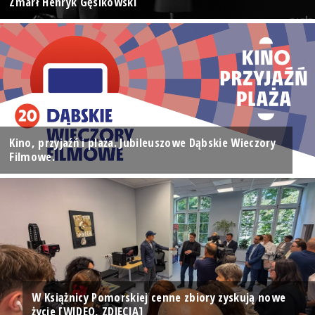
Zmarł Henryk Gęsikowski
Kino, przyjaźń i plaża. Jubileuszowe Dąbskie Wieczory
Filmowe.
W Książnicy Pomorskiej cenne zbiory zyskują nowe
życie [WIDEO, ZDJĘCIA]