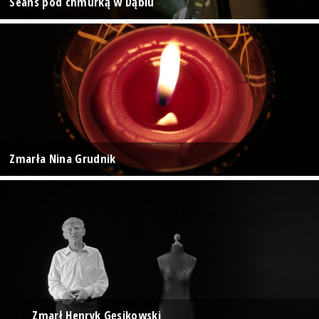
Seans pod chmurką w Dąbiu
Zmarła Nina Grudnik
Zmarł Henryk Gęsikowski