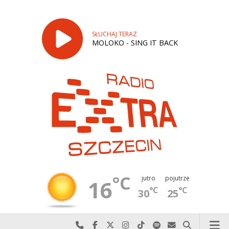
SŁUCHAJ TERAZ
MOLOKO - SING IT BACK
°C
jutro
pojutrze
16
°C
°C
30
25
Najlepiej po prostu do nas zadzwoń
Odwiedź nas na Facebook-u
Odwiedź nas na X
Odwiedź nas na Instagram-ie
Odwiedź nas na TikTok-u
Szukaj nas na Spotify
Wyślij do nas w
Szukaj