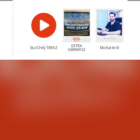
EXTRA
SŁUCHAJ TERAZ
Michał król
GIERMASZ
Kacper
Jarosław Gowin
Narodzonek