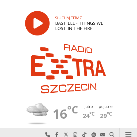
SŁUCHAJ TERAZ
BASTILLE - THINGS WE
LOST IN THE FIRE
°C
jutro
pojutrze
16
°C
°C
24
29
Najlepiej po prostu do nas zadzwoń
Odwiedź nas na Facebook-u
Odwiedź nas na X
Odwiedź nas na Instagram-ie
Odwiedź nas na TikTok-u
Szukaj nas na Spotify
Wyślij do nas w
Szukaj