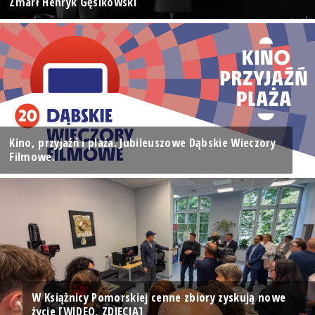
Zmarł Henryk Gęsikowski
Kino, przyjaźń i plaża. Jubileuszowe Dąbskie Wieczory
Filmowe.
W Książnicy Pomorskiej cenne zbiory zyskują nowe
życie [WIDEO, ZDJĘCIA]