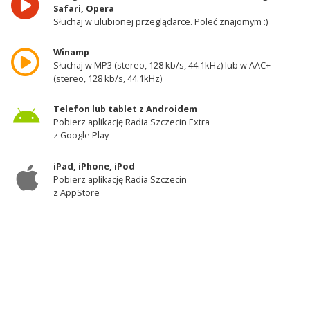
Safari, Opera
Słuchaj w ulubionej przeglądarce. Poleć znajomym :)
Winamp
Słuchaj w MP3 (stereo, 128 kb/s, 44.1kHz) lub w AAC+
(stereo, 128 kb/s, 44.1kHz)
Telefon lub tablet z Androidem
Pobierz aplikację Radia Szczecin Extra
z Google Play
iPad, iPhone, iPod
Pobierz aplikację Radia Szczecin
z AppStore
Odbiornik DAB+
Słuchaj w zachodniej części województwa
zachodniopomorskiego - kanał 11A