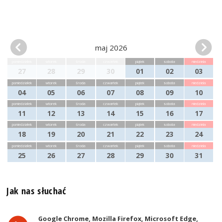
maj 2026
poniedziałek
wtorek
środa
czwartek
piątek
sobota
niedziela
27
28
29
30
01
02
03
poniedziałek
wtorek
środa
czwartek
piątek
sobota
niedziela
04
05
06
07
08
09
10
poniedziałek
wtorek
środa
czwartek
piątek
sobota
niedziela
11
12
13
14
15
16
17
poniedziałek
wtorek
środa
czwartek
piątek
sobota
niedziela
18
19
20
21
22
23
24
poniedziałek
wtorek
środa
czwartek
piątek
sobota
niedziela
25
26
27
28
29
30
31
Jak nas słuchać
Google Chrome, Mozilla Firefox, Microsoft Edge,