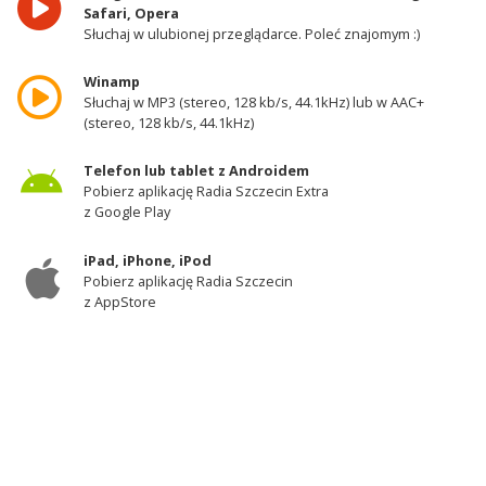
Safari, Opera
Słuchaj w ulubionej przeglądarce. Poleć znajomym :)
Winamp
Słuchaj w MP3 (stereo, 128 kb/s, 44.1kHz) lub w AAC+
(stereo, 128 kb/s, 44.1kHz)
Telefon lub tablet z Androidem
Pobierz aplikację Radia Szczecin Extra
z Google Play
iPad, iPhone, iPod
Pobierz aplikację Radia Szczecin
z AppStore
Odbiornik DAB+
Słuchaj w zachodniej części województwa
zachodniopomorskiego - kanał 11A