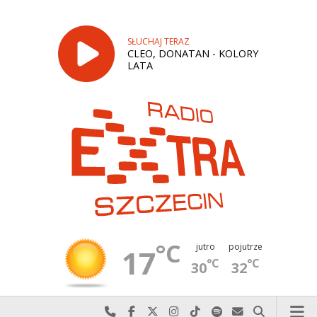
SŁUCHAJ TERAZ
CLEO, DONATAN - KOLORY
LATA
°C
jutro
pojutrze
17
°C
°C
30
32
Najlepiej po prostu do nas zadzwoń
Odwiedź nas na Facebook-u
Odwiedź nas na X
Odwiedź nas na Instagram-ie
Odwiedź nas na TikTok-u
Szukaj nas na Spotify
Wyślij do nas w
Szukaj