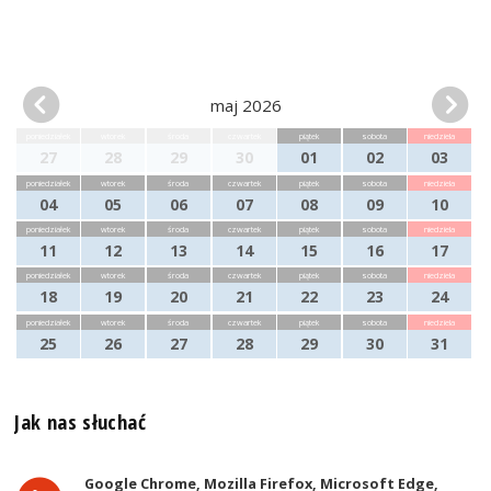
maj 2026
poniedziałek
wtorek
środa
czwartek
piątek
sobota
niedziela
27
28
29
30
01
02
03
poniedziałek
wtorek
środa
czwartek
piątek
sobota
niedziela
04
05
06
07
08
09
10
poniedziałek
wtorek
środa
czwartek
piątek
sobota
niedziela
11
12
13
14
15
16
17
poniedziałek
wtorek
środa
czwartek
piątek
sobota
niedziela
18
19
20
21
22
23
24
poniedziałek
wtorek
środa
czwartek
piątek
sobota
niedziela
25
26
27
28
29
30
31
Jak nas słuchać
Google Chrome, Mozilla Firefox, Microsoft Edge,