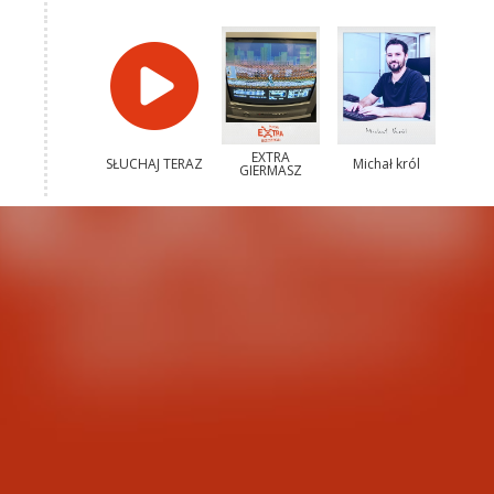
EXTRA
SŁUCHAJ TERAZ
Michał król
GIERMASZ
Kacper
Jarosław Gowin
Narodzonek