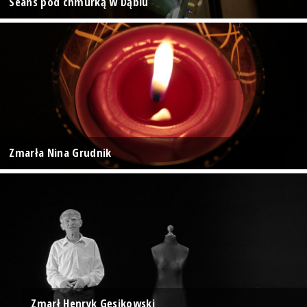
Seans pod chmurką w Dąbiu
Zmarła Nina Grudnik
Zmarł Henryk Gęsikowski