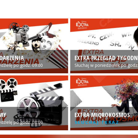
DARZENIA
EXTRA PRZEGLĄD TYGODN
edzielę po godz. 09:00
Słuchaj w poniedziałek po godz.
LMY
EXTRA MIQROKOSMOS
edzielę po godz. 08:00
SŁUCHAJ TERAZ