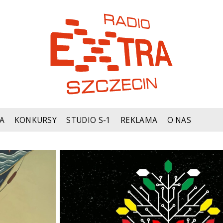
A
KONKURSY
STUDIO S-1
REKLAMA
O NAS