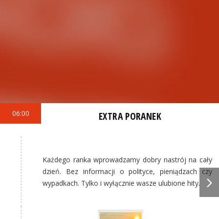
06:00
EXTRA PORANEK
Każdego ranka wprowadzamy dobry nastrój na cały
dzień. Bez informacji o polityce, pieniądzach czy
wypadkach. Tylko i wyłącznie wasze ulubione hity.