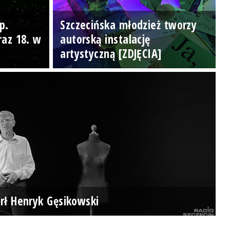
p.
Szczecińska młodzież tworzy
raz 18. w
autorską instalację
artystyczną [ZDJĘCIA]
rł Henryk Gęsikowski