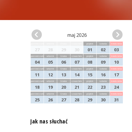
maj 2026
poniedziałek
wtorek
środa
czwartek
piątek
sobota
niedziela
27
28
29
30
01
02
03
poniedziałek
wtorek
środa
czwartek
piątek
sobota
niedziela
04
05
06
07
08
09
10
poniedziałek
wtorek
środa
czwartek
piątek
sobota
niedziela
11
12
13
14
15
16
17
poniedziałek
wtorek
środa
czwartek
piątek
sobota
niedziela
18
19
20
21
22
23
24
poniedziałek
wtorek
środa
czwartek
piątek
sobota
niedziela
25
26
27
28
29
30
31
Jak nas słuchać