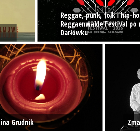
Reggae, punk, folk i hip-ho
Reggaenwalde Festival po 
Darłówku
ina Grudnik
Zma