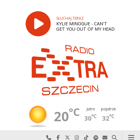
SŁUCHAJ TERAZ
KYLIE MINOGUE - CAN'T
GET YOU OUT OF MY HEAD
°C
jutro
pojutrze
20
°C
°C
30
32
Najlepiej po prostu do nas zadzwoń
Odwiedź nas na Facebook-u
Odwiedź nas na X
Odwiedź nas na Instagram-ie
Odwiedź nas na TikTok-u
Szukaj nas na Spotify
Wyślij do nas w
Szukaj