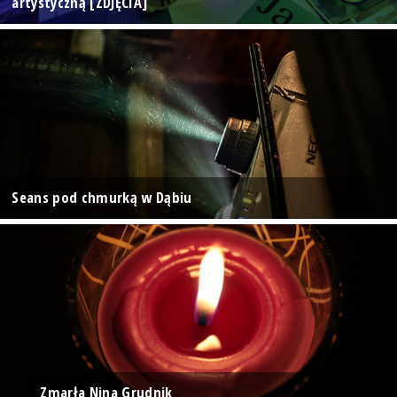
artystyczną [ZDJĘCIA]
Seans pod chmurką w Dąbiu
Zmarła Nina Grudnik