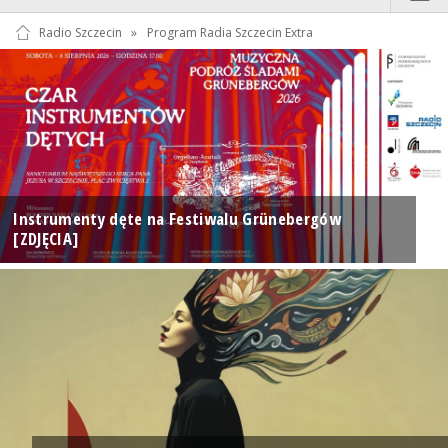
Radio Szczecin
»
Program Radia Szczecin Extra
Instrumenty dęte na Festiwalu Grünebergów
[ZDJĘCIA]