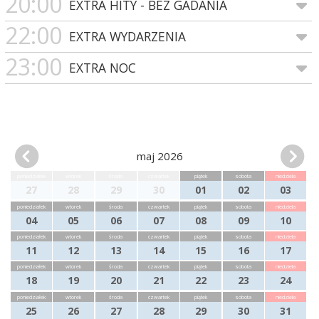
20:00
EXTRA HITY - BEZ GADANIA
22:00
EXTRA WYDARZENIA
23:00
EXTRA NOC
maj 2026
poniedziałek
wtorek
środa
czwartek
piątek
sobota
niedziela
27
28
29
30
01
02
03
poniedziałek
wtorek
środa
czwartek
piątek
sobota
niedziela
04
05
06
07
08
09
10
poniedziałek
wtorek
środa
czwartek
piątek
sobota
niedziela
11
12
13
14
15
16
17
poniedziałek
wtorek
środa
czwartek
piątek
sobota
niedziela
18
19
20
21
22
23
24
poniedziałek
wtorek
środa
czwartek
piątek
sobota
niedziela
25
26
27
28
29
30
31