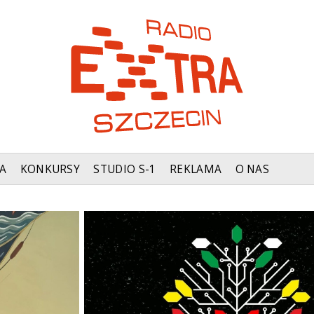
A
KONKURSY
STUDIO S-1
REKLAMA
O NAS