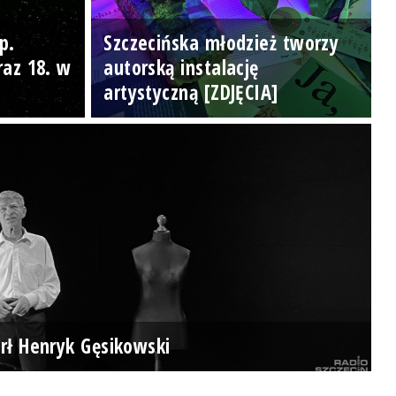
p.
Szczecińska młodzież tworzy
raz 18. w
autorską instalację
artystyczną [ZDJĘCIA]
rł Henryk Gęsikowski