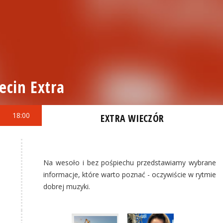
ecin Extra
18:00
EXTRA WIECZÓR
Na wesoło i bez pośpiechu przedstawiamy wybrane
informacje, które warto poznać - oczywiście w rytmie
dobrej muzyki.