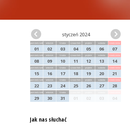
styczeń 2024
poniedziałek
wtorek
środa
czwartek
piątek
sobota
niedziela
01
02
03
04
05
06
07
poniedziałek
wtorek
środa
czwartek
piątek
sobota
niedziela
08
09
10
11
12
13
14
poniedziałek
wtorek
środa
czwartek
piątek
sobota
niedziela
15
16
17
18
19
20
21
poniedziałek
wtorek
środa
czwartek
piątek
sobota
niedziela
22
23
24
25
26
27
28
poniedziałek
wtorek
środa
czwartek
piątek
sobota
niedziela
29
30
31
01
02
03
04
Jak nas słuchać