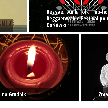
Reggae, punk, folk i hip-ho
Reggaenwalde Festival po 
Darłówku
ina Grudnik
Zma