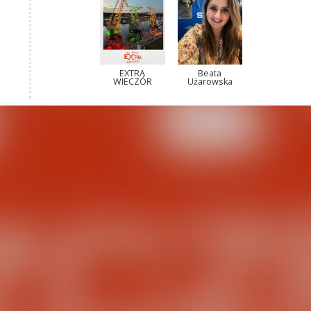
EXTRA
Beata
WIECZÓR
Użarowska