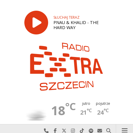
SŁUCHAJ TERAZ
PNAU & KHALID - THE
HARD WAY
°C
jutro
pojutrze
18
°C
°C
21
24
Najlepiej po prostu do nas zadzwoń
Odwiedź nas na Facebook-u
Odwiedź nas na X
Odwiedź nas na Instagram-ie
Odwiedź nas na TikTok-u
Szukaj nas na Spotify
Wyślij do nas w
Szukaj