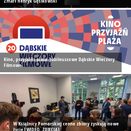
Zmarł Henryk Gęsikowski
Kino, przyjaźń i plaża. Jubileuszowe Dąbskie Wieczory
Filmowe.
W Książnicy Pomorskiej cenne zbiory zyskują nowe
życie [WIDEO, ZDJĘCIA]