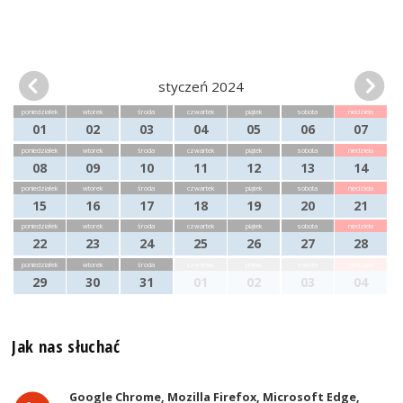
styczeń 2024
poniedziałek
wtorek
środa
czwartek
piątek
sobota
niedziela
01
02
03
04
05
06
07
poniedziałek
wtorek
środa
czwartek
piątek
sobota
niedziela
08
09
10
11
12
13
14
poniedziałek
wtorek
środa
czwartek
piątek
sobota
niedziela
15
16
17
18
19
20
21
poniedziałek
wtorek
środa
czwartek
piątek
sobota
niedziela
22
23
24
25
26
27
28
poniedziałek
wtorek
środa
czwartek
piątek
sobota
niedziela
29
30
31
01
02
03
04
Jak nas słuchać
Google Chrome, Mozilla Firefox, Microsoft Edge,