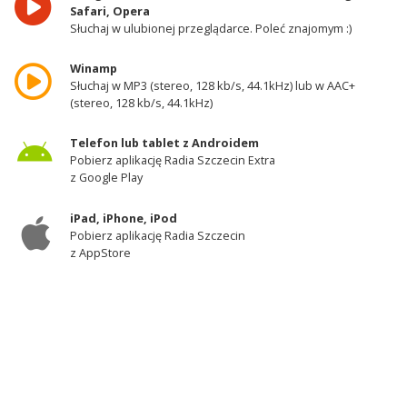
Safari, Opera
Słuchaj w ulubionej przeglądarce. Poleć znajomym :)
Winamp
Słuchaj w MP3 (stereo, 128 kb/s, 44.1kHz) lub w AAC+
(stereo, 128 kb/s, 44.1kHz)
Telefon lub tablet z Androidem
Pobierz aplikację Radia Szczecin Extra
z Google Play
iPad, iPhone, iPod
Pobierz aplikację Radia Szczecin
z AppStore
Odbiornik DAB+
Słuchaj w zachodniej części województwa
zachodniopomorskiego - kanał 11A