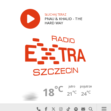
SŁUCHAJ TERAZ
PNAU & KHALID - THE
HARD WAY
°C
jutro
pojutrze
18
°C
°C
21
24
Najlepiej po prostu do nas zadzwoń
Odwiedź nas na Facebook-u
Odwiedź nas na X
Odwiedź nas na Instagram-ie
Odwiedź nas na TikTok-u
Szukaj nas na Spotify
Wyślij do nas w
Szukaj