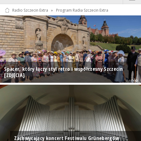
Radio Szczecin Extra
»
Program Radia Szczecin Extra
Spacer, który łączy styl retro i współczesny Szczecin
[ZDJĘCIA]
Zachwycający koncert Festiwalu Grünebergów