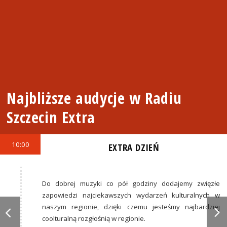
Najbliższe audycje w Radiu
Szczecin Extra
10:00
EXTRA DZIEŃ
Do dobrej muzyki co pół godziny dodajemy zwięzłe
zapowiedzi najciekawszych wydarzeń kulturalnych w
naszym regionie, dzięki czemu jesteśmy najbardziej
coolturalną rozgłośnią w regionie.