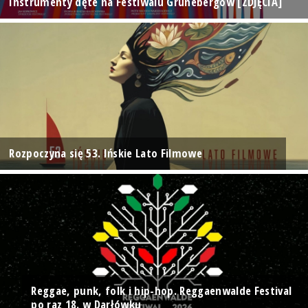
Instrumenty dęte na Festiwalu Grünebergów [ZDJĘCIA]
Rozpoczyna się 53. Ińskie Lato Filmowe
Reggae, punk, folk i hip-hop. Reggaenwalde Festival
po raz 18. w Darłówku