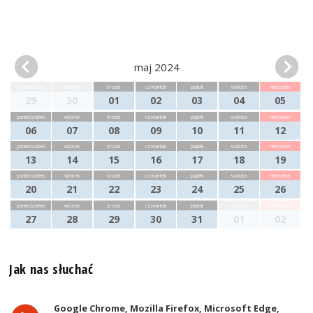
maj 2024
poniedziałek
wtorek
środa
czwartek
piątek
sobota
niedziela
29
30
01
02
03
04
05
poniedziałek
wtorek
środa
czwartek
piątek
sobota
niedziela
06
07
08
09
10
11
12
poniedziałek
wtorek
środa
czwartek
piątek
sobota
niedziela
13
14
15
16
17
18
19
poniedziałek
wtorek
środa
czwartek
piątek
sobota
niedziela
20
21
22
23
24
25
26
poniedziałek
wtorek
środa
czwartek
piątek
sobota
niedziela
27
28
29
30
31
01
02
Jak nas słuchać
Google Chrome, Mozilla Firefox, Microsoft Edge,