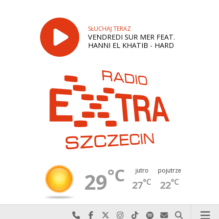
SŁUCHAJ TERAZ
VENDREDI SUR MER FEAT.
HANNI EL KHATIB - HARD
°C
jutro
pojutrze
29
°C
°C
27
22
Najlepiej po prostu do nas zadzwoń
Odwiedź nas na Facebook-u
Odwiedź nas na X
Odwiedź nas na Instagram-ie
Odwiedź nas na TikTok-u
Szukaj nas na Spotify
Wyślij do nas w
Szukaj