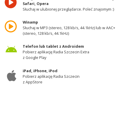
Safari, Opera
Słuchaj w ulubionej przeglądarce. Poleć znajomym :)
Winamp
Słuchaj w MP3 (stereo, 128 kb/s, 44.1kHz) lub w AAC+
(stereo, 128 kb/s, 44.1kHz)
Telefon lub tablet z Androidem
Pobierz aplikację Radia Szczecin Extra
z Google Play
iPad, iPhone, iPod
Pobierz aplikację Radia Szczecin
z AppStore
Odbiornik DAB+
Słuchaj w zachodniej części województwa
zachodniopomorskiego - kanał 11A