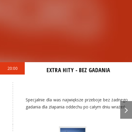
20:00
EXTRA HITY - BEZ GADANIA
Specjalnie dla was największe przeboje bez żadnego
gadania dla złapania oddechu po całym dniu wrażeń.