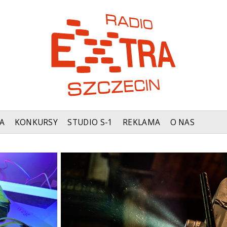
A
KONKURSY
STUDIO S-1
REKLAMA
O NAS