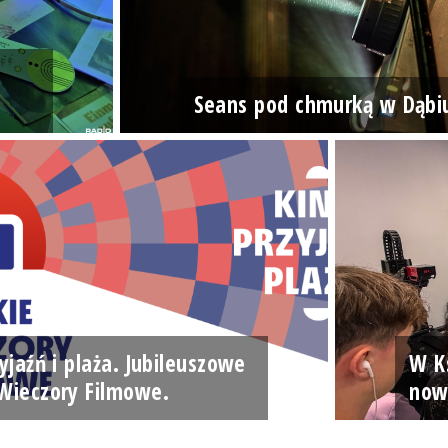
Seans pod chmurką w Dąbi
yjaźń i plaża. Jubileuszowe
W Ks
Wieczory Filmowe.
now