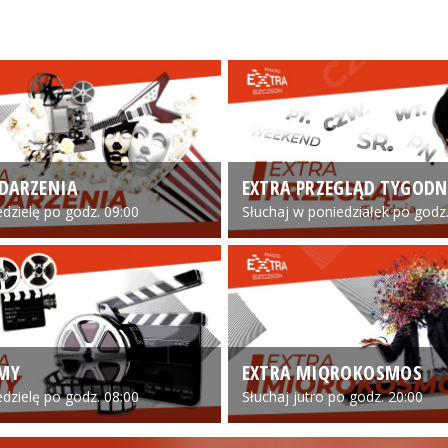
DARZENIA
EXTRA PRZEGLĄD TYGODN
edzielę po godz. 09:00
Słuchaj w poniedziałek po godz.
LMY
EXTRA MIQROKOSMOS
edzielę po godz. 08:00
Słuchaj jutro po godz. 20:00