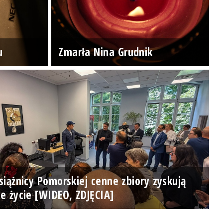
u
Zmarła Nina Grudnik
iążnicy Pomorskiej cenne zbiory zyskują
e życie [WIDEO, ZDJĘCIA]