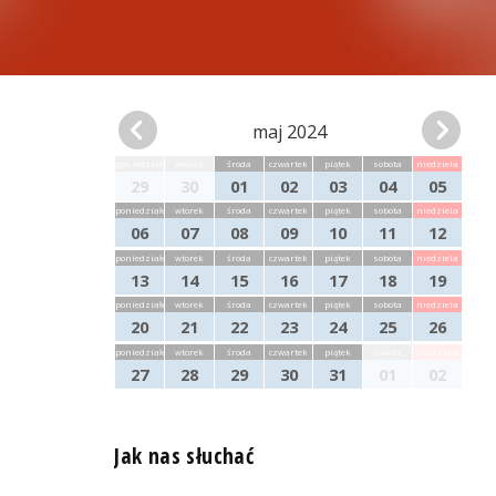
maj 2024
poniedziałek
wtorek
środa
czwartek
piątek
sobota
niedziela
29
30
01
02
03
04
05
poniedziałek
wtorek
środa
czwartek
piątek
sobota
niedziela
06
07
08
09
10
11
12
poniedziałek
wtorek
środa
czwartek
piątek
sobota
niedziela
13
14
15
16
17
18
19
poniedziałek
wtorek
środa
czwartek
piątek
sobota
niedziela
20
21
22
23
24
25
26
poniedziałek
wtorek
środa
czwartek
piątek
sobota
niedziela
27
28
29
30
31
01
02
Jak nas słuchać