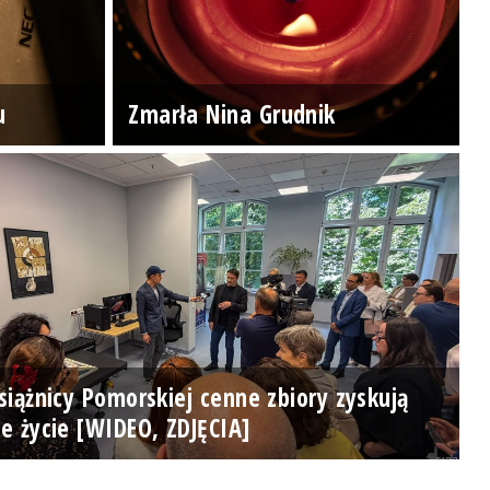
u
Zmarła Nina Grudnik
iążnicy Pomorskiej cenne zbiory zyskują
e życie [WIDEO, ZDJĘCIA]