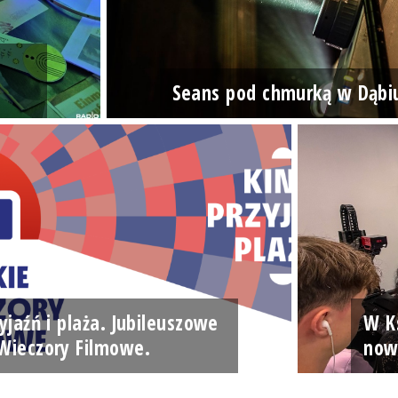
Seans pod chmurką w Dąbi
yjaźń i plaża. Jubileuszowe
W Ks
Wieczory Filmowe.
now