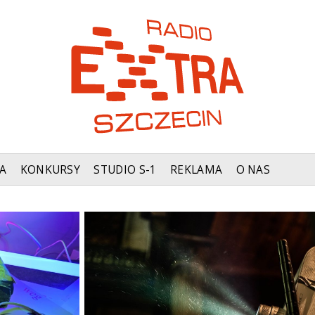
A
KONKURSY
STUDIO S-1
REKLAMA
O NAS