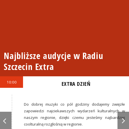
Najbliższe audycje w Radiu
Szczecin Extra
10:00
EXTRA DZIEŃ
Do dobrej muzyki co pół godziny dodajemy zwięzłe
zapowiedzi najciekawszych wydarzeń kulturalnych w
naszym regionie, dzięki czemu jesteśmy najbardziej
coolturalną rozgłośnią w regionie.