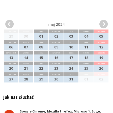
maj 2024
poniedziałek
wtorek
środa
czwartek
piątek
sobota
niedziela
29
30
01
02
03
04
05
poniedziałek
wtorek
środa
czwartek
piątek
sobota
niedziela
06
07
08
09
10
11
12
poniedziałek
wtorek
środa
czwartek
piątek
sobota
niedziela
13
14
15
16
17
18
19
poniedziałek
wtorek
środa
czwartek
piątek
sobota
niedziela
20
21
22
23
24
25
26
poniedziałek
wtorek
środa
czwartek
piątek
sobota
niedziela
27
28
29
30
31
01
02
Jak nas słuchać
Google Chrome, Mozilla Firefox, Microsoft Edge,