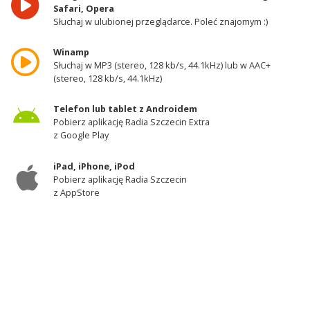
Safari, Opera
Słuchaj w ulubionej przeglądarce. Poleć znajomym :)
Winamp
Słuchaj w MP3 (stereo, 128 kb/s, 44.1kHz) lub w AAC+
(stereo, 128 kb/s, 44.1kHz)
Telefon lub tablet z Androidem
Pobierz aplikację Radia Szczecin Extra
z Google Play
iPad, iPhone, iPod
Pobierz aplikację Radia Szczecin
z AppStore
Odbiornik DAB+
Słuchaj w zachodniej części województwa
zachodniopomorskiego - kanał 11A