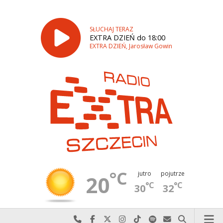
SŁUCHAJ TERAZ
EXTRA DZIEŃ do 18:00
EXTRA DZIEŃ, Jarosław Gowin
°C
jutro
pojutrze
20
°C
°C
30
32
Najlepiej po prostu do nas zadzwoń
Odwiedź nas na Facebook-u
Odwiedź nas na X
Odwiedź nas na Instagram-ie
Odwiedź nas na TikTok-u
Szukaj nas na Spotify
Wyślij do nas w
Szukaj