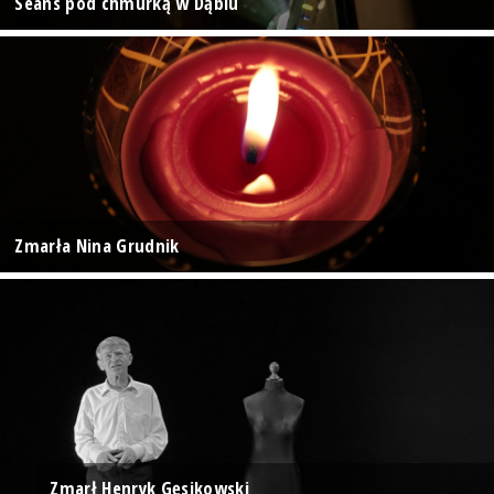
Seans pod chmurką w Dąbiu
Zmarła Nina Grudnik
Zmarł Henryk Gęsikowski