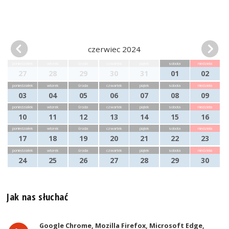
czerwiec 2024
poniedziałek
wtorek
środa
czwartek
piątek
sobota
niedziela
27
28
29
30
31
01
02
poniedziałek
wtorek
środa
czwartek
piątek
sobota
niedziela
03
04
05
06
07
08
09
poniedziałek
wtorek
środa
czwartek
piątek
sobota
niedziela
10
11
12
13
14
15
16
poniedziałek
wtorek
środa
czwartek
piątek
sobota
niedziela
17
18
19
20
21
22
23
poniedziałek
wtorek
środa
czwartek
piątek
sobota
niedziela
24
25
26
27
28
29
30
Jak nas słuchać
Google Chrome, Mozilla Firefox, Microsoft Edge,