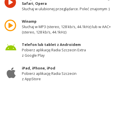
Safari, Opera
Słuchaj w ulubionej przeglądarce. Poleć znajomym :)
Winamp
Słuchaj w MP3 (stereo, 128 kb/s, 44.1kHz) lub w AAC+
(stereo, 128 kb/s, 44.1kHz)
Telefon lub tablet z Androidem
Pobierz aplikację Radia Szczecin Extra
z Google Play
iPad, iPhone, iPod
Pobierz aplikację Radia Szczecin
z AppStore
Odbiornik DAB+
Słuchaj w zachodniej części województwa
zachodniopomorskiego - kanał 11A