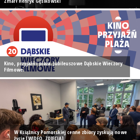
Zmarł Henryk Gęsikowski
Kino, przyjaźń i plaża. Jubileuszowe Dąbskie Wieczory
Filmowe.
W Książnicy Pomorskiej cenne zbiory zyskują nowe
życie [WIDEO, ZDJĘCIA]