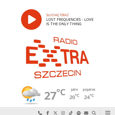
SŁUCHAJ TERAZ
LOST FREQUENCIES - LOVE
IS THE ONLY THING
°C
jutro
pojutrze
27
°C
°C
20
24
Najlepiej po prostu do nas zadzwoń
Odwiedź nas na Facebook-u
Odwiedź nas na X
Odwiedź nas na Instagram-ie
Odwiedź nas na TikTok-u
Szukaj nas na Spotify
Wyślij do nas w
Szukaj