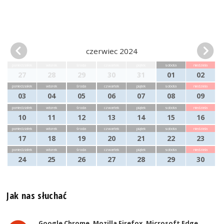
czerwiec 2024
poniedziałek
wtorek
środa
czwartek
piątek
sobota
niedziela
27
28
29
30
31
01
02
poniedziałek
wtorek
środa
czwartek
piątek
sobota
niedziela
03
04
05
06
07
08
09
poniedziałek
wtorek
środa
czwartek
piątek
sobota
niedziela
10
11
12
13
14
15
16
poniedziałek
wtorek
środa
czwartek
piątek
sobota
niedziela
17
18
19
20
21
22
23
poniedziałek
wtorek
środa
czwartek
piątek
sobota
niedziela
24
25
26
27
28
29
30
Jak nas słuchać
Google Chrome, Mozilla Firefox, Microsoft Edge,