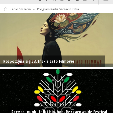
Radio Szczecin
»
Program Radia Szczecin Extra
Rozpoczyna się 53. Ińskie Lato Filmowe
Reggae, punk, folk i hip-hop. Reggaenwalde Festival