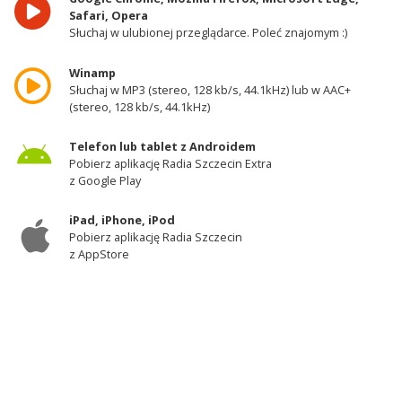
Safari, Opera
Słuchaj w ulubionej przeglądarce. Poleć znajomym :)
Winamp
Słuchaj w MP3 (stereo, 128 kb/s, 44.1kHz) lub w AAC+
(stereo, 128 kb/s, 44.1kHz)
Telefon lub tablet z Androidem
Pobierz aplikację Radia Szczecin Extra
z Google Play
iPad, iPhone, iPod
Pobierz aplikację Radia Szczecin
z AppStore
Odbiornik DAB+
Słuchaj w zachodniej części województwa
zachodniopomorskiego - kanał 11A