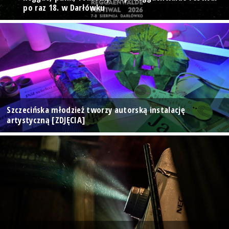
po raz 18. w Darłówku
Szczecińska młodzież tworzy autorską instalację
artystyczną [ZDJĘCIA]