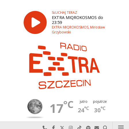
SŁUCHAJ TERAZ
EXTRA MIQROKOSMOS do
23:59
EXTRA MIQROKOSMOS, Mirosław
Grzybowski
°C
jutro
pojutrze
17
°C
°C
24
30
Najlepiej po prostu do nas zadzwoń
Odwiedź nas na Facebook-u
Odwiedź nas na X
Odwiedź nas na Instagram-ie
Odwiedź nas na TikTok-u
Szukaj nas na Spotify
Wyślij do nas w
Szukaj