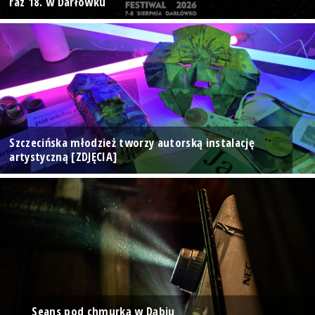
raz 18. w Darłówku
Szczecińska młodzież tworzy autorską instalację
artystyczną [ZDJĘCIA]
Seans pod chmurką w Dąbiu