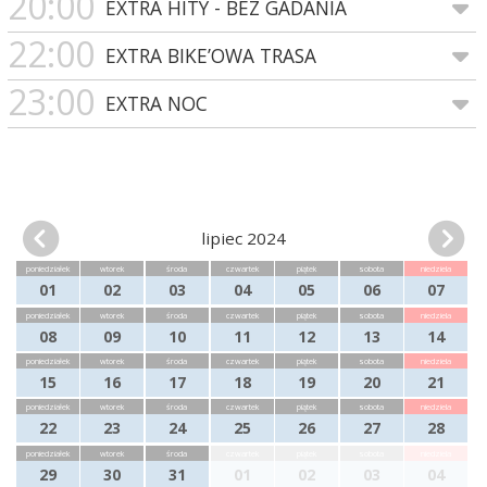
20:00
EXTRA HITY - BEZ GADANIA
22:00
EXTRA BIKE’OWA TRASA
23:00
EXTRA NOC
lipiec 2024
poniedziałek
wtorek
środa
czwartek
piątek
sobota
niedziela
01
02
03
04
05
06
07
poniedziałek
wtorek
środa
czwartek
piątek
sobota
niedziela
08
09
10
11
12
13
14
poniedziałek
wtorek
środa
czwartek
piątek
sobota
niedziela
15
16
17
18
19
20
21
poniedziałek
wtorek
środa
czwartek
piątek
sobota
niedziela
22
23
24
25
26
27
28
poniedziałek
wtorek
środa
czwartek
piątek
sobota
niedziela
29
30
31
01
02
03
04