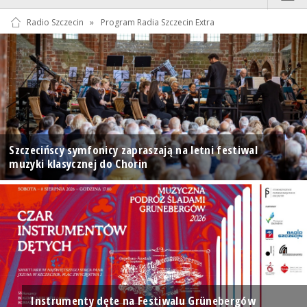
Radio Szczecin
»
Program Radia Szczecin Extra
Szczecińscy symfonicy zapraszają na letni festiwal
muzyki klasycznej do Chorin
Instrumenty dęte na Festiwalu Grünebergów