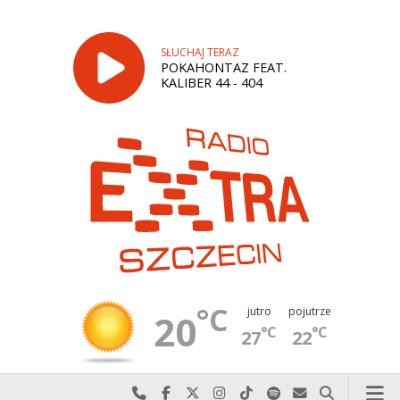
SŁUCHAJ TERAZ
POKAHONTAZ FEAT.
KALIBER 44 - 404
°C
jutro
pojutrze
20
°C
°C
27
22
Najlepiej po prostu do nas zadzwoń
Odwiedź nas na Facebook-u
Odwiedź nas na X
Odwiedź nas na Instagram-ie
Odwiedź nas na TikTok-u
Szukaj nas na Spotify
Wyślij do nas w
Szukaj