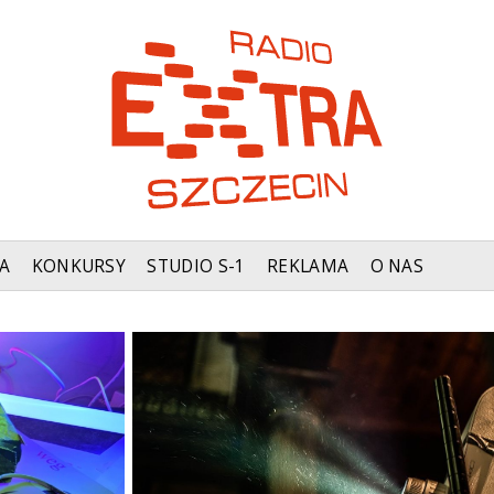
A
KONKURSY
STUDIO S-1
REKLAMA
O NAS