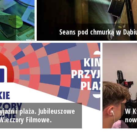
Seans pod chmurką w Dąbi
yjaźń i plaża. Jubileuszowe
W Ks
Wieczory Filmowe.
now