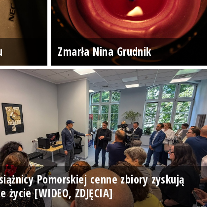
u
Zmarła Nina Grudnik
iążnicy Pomorskiej cenne zbiory zyskują
e życie [WIDEO, ZDJĘCIA]