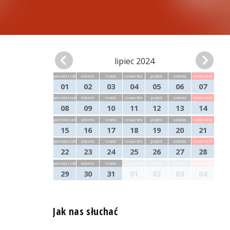
lipiec 2024
poniedziałek
wtorek
środa
czwartek
piątek
sobota
niedziela
01
02
03
04
05
06
07
poniedziałek
wtorek
środa
czwartek
piątek
sobota
niedziela
08
09
10
11
12
13
14
poniedziałek
wtorek
środa
czwartek
piątek
sobota
niedziela
15
16
17
18
19
20
21
poniedziałek
wtorek
środa
czwartek
piątek
sobota
niedziela
22
23
24
25
26
27
28
poniedziałek
wtorek
środa
czwartek
piątek
sobota
niedziela
29
30
31
01
02
03
04
Jak nas słuchać