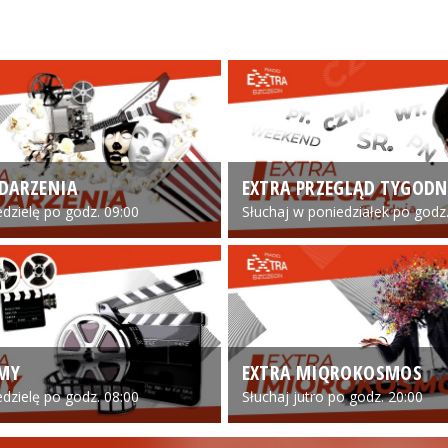
DARZENIA
EXTRA PRZEGLĄD TYGODN
edzielę po godz. 09:00
Słuchaj w poniedziałek po godz.
LMY
EXTRA MIQROKOSMOS
edzielę po godz. 08:00
Słuchaj jutro po godz. 20:00