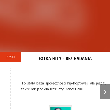
22:00
EXTRA HITY - BEZ GADANIA
To stała baza społeczności hip-hop’owej, ale jest tu
także miejsce dla R’n’B czy DanceHall’u.