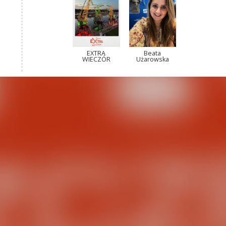
EXTRA
Beata
WIECZÓR
Użarowska