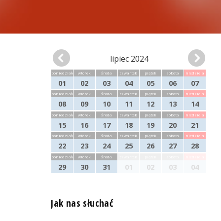
lipiec 2024
poniedziałek
wtorek
środa
czwartek
piątek
sobota
niedziela
01
02
03
04
05
06
07
poniedziałek
wtorek
środa
czwartek
piątek
sobota
niedziela
08
09
10
11
12
13
14
poniedziałek
wtorek
środa
czwartek
piątek
sobota
niedziela
15
16
17
18
19
20
21
poniedziałek
wtorek
środa
czwartek
piątek
sobota
niedziela
22
23
24
25
26
27
28
poniedziałek
wtorek
środa
czwartek
piątek
sobota
niedziela
29
30
31
01
02
03
04
Jak nas słuchać