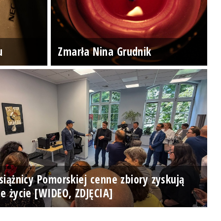
u
Zmarła Nina Grudnik
iążnicy Pomorskiej cenne zbiory zyskują
e życie [WIDEO, ZDJĘCIA]