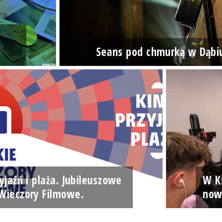
Seans pod chmurką w Dąbi
yjaźń i plaża. Jubileuszowe
W Ks
Wieczory Filmowe.
now