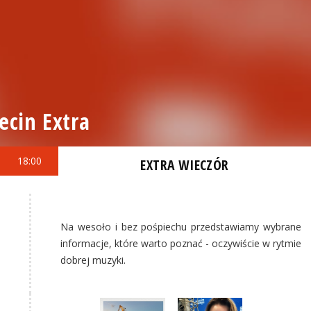
ecin Extra
18:00
EXTRA WIECZÓR
Na wesoło i bez pośpiechu przedstawiamy wybrane
informacje, które warto poznać - oczywiście w rytmie
dobrej muzyki.