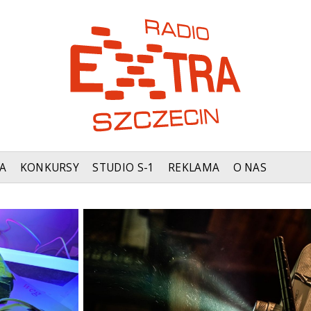
A
KONKURSY
STUDIO S-1
REKLAMA
O NAS