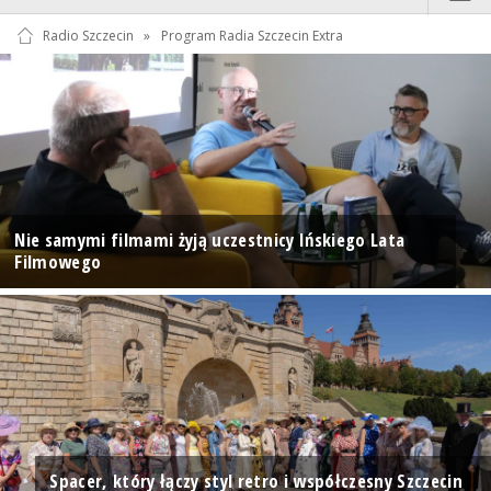
Radio Szczecin
»
Program Radia Szczecin Extra
Nie samymi filmami żyją uczestnicy Ińskiego Lata
Filmowego
Spacer, który łączy styl retro i współczesny Szczecin