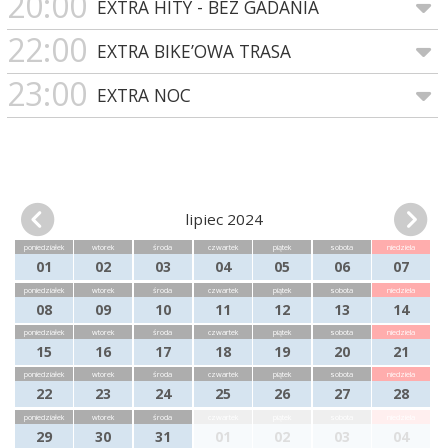
20:00
EXTRA HITY - BEZ GADANIA
22:00
EXTRA BIKE’OWA TRASA
23:00
EXTRA NOC
lipiec 2024
poniedziałek
wtorek
środa
czwartek
piątek
sobota
niedziela
01
02
03
04
05
06
07
poniedziałek
wtorek
środa
czwartek
piątek
sobota
niedziela
08
09
10
11
12
13
14
poniedziałek
wtorek
środa
czwartek
piątek
sobota
niedziela
15
16
17
18
19
20
21
poniedziałek
wtorek
środa
czwartek
piątek
sobota
niedziela
22
23
24
25
26
27
28
poniedziałek
wtorek
środa
czwartek
piątek
sobota
niedziela
29
30
31
01
02
03
04