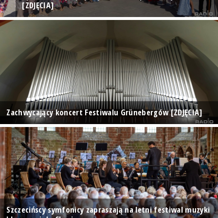
[ZDJĘCIA]
Zachwycający koncert Festiwalu Grünebergów [ZDJĘCIA]
Szczecińscy symfonicy zapraszają na letni festiwal muzyki