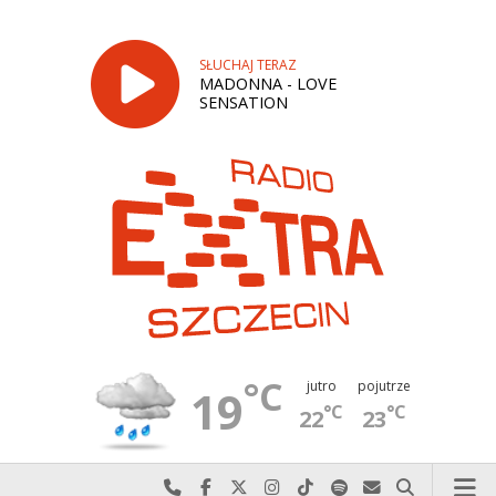
SŁUCHAJ TERAZ
MADONNA - LOVE
SENSATION
°C
jutro
pojutrze
19
°C
°C
22
23
Najlepiej po prostu do nas zadzwoń
Odwiedź nas na Facebook-u
Odwiedź nas na X
Odwiedź nas na Instagram-ie
Odwiedź nas na TikTok-u
Szukaj nas na Spotify
Wyślij do nas w
Szukaj