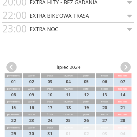
20:00
EXTRA HITY - BEZ GADANIA
22:00
EXTRA BIKE’OWA TRASA
23:00
EXTRA NOC
lipiec 2024
poniedziałek
wtorek
środa
czwartek
piątek
sobota
niedziela
01
02
03
04
05
06
07
poniedziałek
wtorek
środa
czwartek
piątek
sobota
niedziela
08
09
10
11
12
13
14
poniedziałek
wtorek
środa
czwartek
piątek
sobota
niedziela
15
16
17
18
19
20
21
poniedziałek
wtorek
środa
czwartek
piątek
sobota
niedziela
22
23
24
25
26
27
28
poniedziałek
wtorek
środa
czwartek
piątek
sobota
niedziela
29
30
31
01
02
03
04