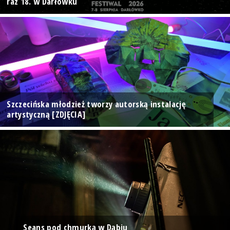
raz 18. w Darłówku
Szczecińska młodzież tworzy autorską instalację
artystyczną [ZDJĘCIA]
Seans pod chmurką w Dąbiu