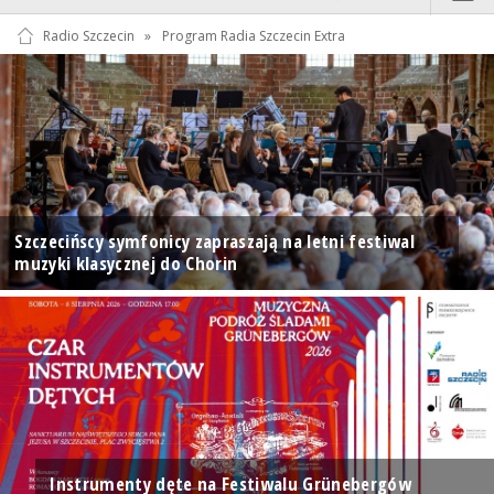
Radio Szczecin
»
Program Radia Szczecin Extra
Szczecińscy symfonicy zapraszają na letni festiwal
muzyki klasycznej do Chorin
Instrumenty dęte na Festiwalu Grünebergów