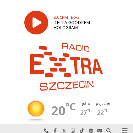
SŁUCHAJ TERAZ
DELTA GOODREM -
HOLOGRAM
°C
jutro
pojutrze
20
°C
°C
27
22
Najlepiej po prostu do nas zadzwoń
Odwiedź nas na Facebook-u
Odwiedź nas na X
Odwiedź nas na Instagram-ie
Odwiedź nas na TikTok-u
Szukaj nas na Spotify
Wyślij do nas w
Szukaj