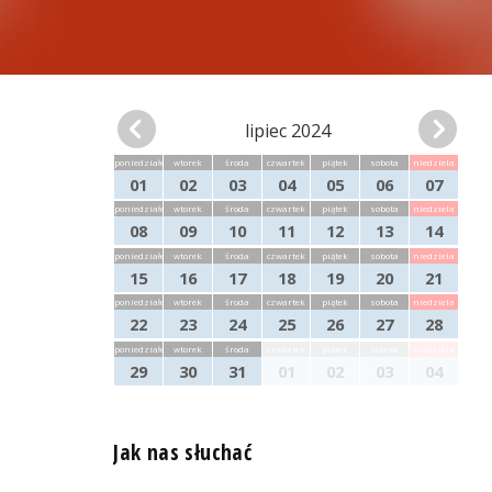
lipiec 2024
poniedziałek
wtorek
środa
czwartek
piątek
sobota
niedziela
01
02
03
04
05
06
07
poniedziałek
wtorek
środa
czwartek
piątek
sobota
niedziela
08
09
10
11
12
13
14
poniedziałek
wtorek
środa
czwartek
piątek
sobota
niedziela
15
16
17
18
19
20
21
poniedziałek
wtorek
środa
czwartek
piątek
sobota
niedziela
22
23
24
25
26
27
28
poniedziałek
wtorek
środa
czwartek
piątek
sobota
niedziela
29
30
31
01
02
03
04
Jak nas słuchać