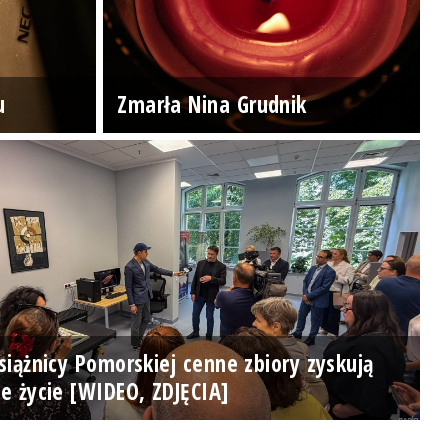
u
Zmarła Nina Grudnik
iążnicy Pomorskiej cenne zbiory zyskują
e życie [WIDEO, ZDJĘCIA]