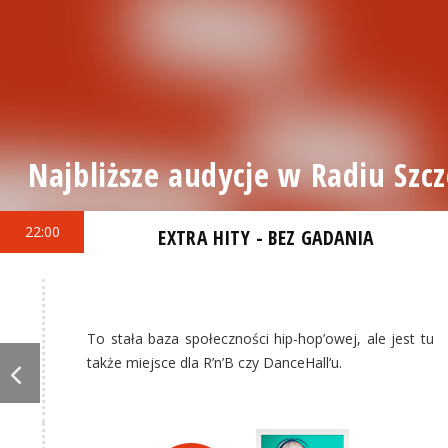
Najbliższe audycje w Radiu Szcz
22:00
EXTRA HITY - BEZ GADANIA
To stała baza społeczności hip-hop’owej, ale jest tu
także miejsce dla R’n’B czy DanceHall’u.