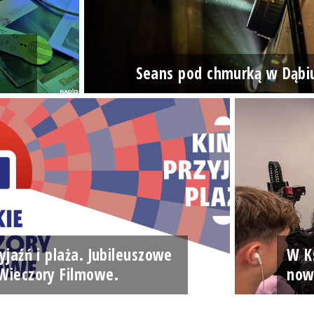
Seans pod chmurką w Dąbi
yjaźń i plaża. Jubileuszowe
W Ks
Wieczory Filmowe.
now