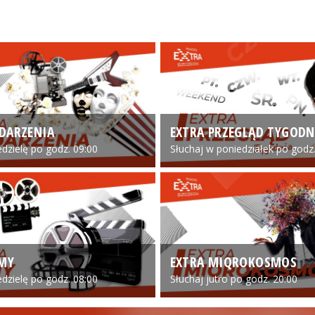
DARZENIA
EXTRA PRZEGLĄD TYGODN
edzielę po godz. 09:00
Słuchaj w poniedziałek po godz.
LMY
EXTRA MIQROKOSMOS
edzielę po godz. 08:00
Słuchaj jutro po godz. 20:00