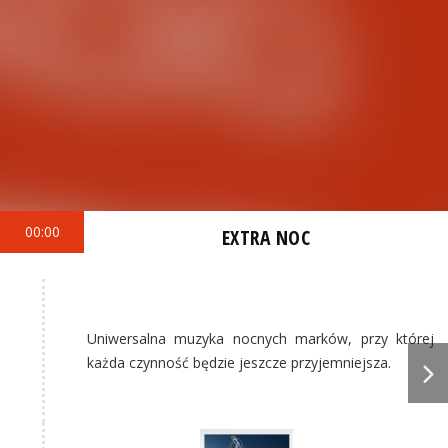
00:00
EXTRA NOC
Uniwersalna muzyka nocnych marków, przy której
każda czynność będzie jeszcze przyjemniejsza.