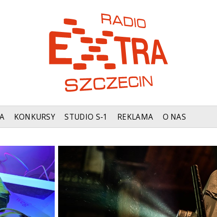
A
KONKURSY
STUDIO S-1
REKLAMA
O NAS