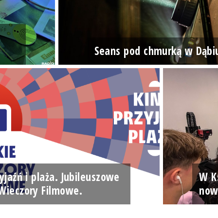
Seans pod chmurką w Dąbi
yjaźń i plaża. Jubileuszowe
W Ks
Wieczory Filmowe.
now