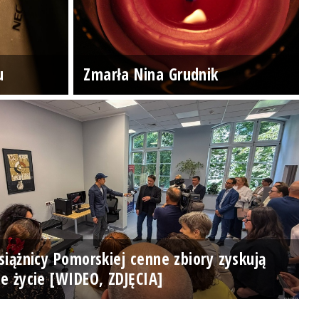
u
Zmarła Nina Grudnik
iążnicy Pomorskiej cenne zbiory zyskują
e życie [WIDEO, ZDJĘCIA]