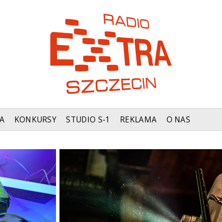
A
KONKURSY
STUDIO S-1
REKLAMA
O NAS