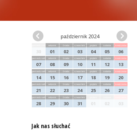
październik 2024
poniedziałek
wtorek
środa
czwartek
piątek
sobota
niedziela
30
01
02
03
04
05
06
poniedziałek
wtorek
środa
czwartek
piątek
sobota
niedziela
07
08
09
10
11
12
13
poniedziałek
wtorek
środa
czwartek
piątek
sobota
niedziela
14
15
16
17
18
19
20
poniedziałek
wtorek
środa
czwartek
piątek
sobota
niedziela
21
22
23
24
25
26
27
poniedziałek
wtorek
środa
czwartek
piątek
sobota
niedziela
28
29
30
31
01
02
03
Jak nas słuchać