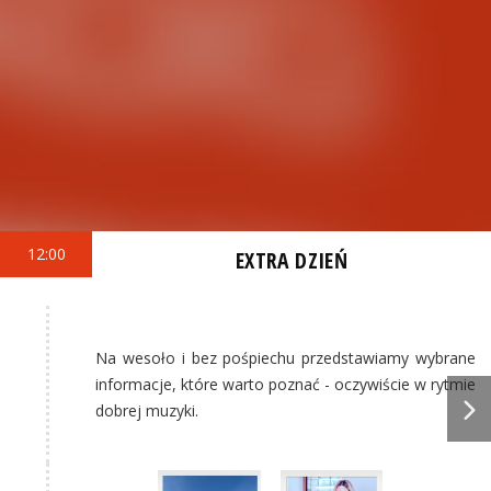
12:00
EXTRA DZIEŃ
Na wesoło i bez pośpiechu przedstawiamy wybrane
informacje, które warto poznać - oczywiście w rytmie
dobrej muzyki.