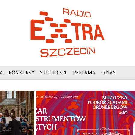
A
KONKURSY
STUDIO S-1
REKLAMA
O NAS