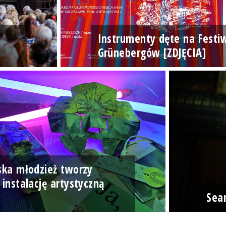
Instrumenty dęte na Festi
Grünebergów [ZDJĘCIA]
ska młodzież tworzy
 instalację artystyczną
]
Sea