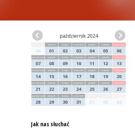
październik 2024
poniedziałek
wtorek
środa
czwartek
piątek
sobota
niedziela
30
01
02
03
04
05
06
poniedziałek
wtorek
środa
czwartek
piątek
sobota
niedziela
07
08
09
10
11
12
13
poniedziałek
wtorek
środa
czwartek
piątek
sobota
niedziela
14
15
16
17
18
19
20
poniedziałek
wtorek
środa
czwartek
piątek
sobota
niedziela
21
22
23
24
25
26
27
poniedziałek
wtorek
środa
czwartek
piątek
sobota
niedziela
28
29
30
31
01
02
03
Jak nas słuchać