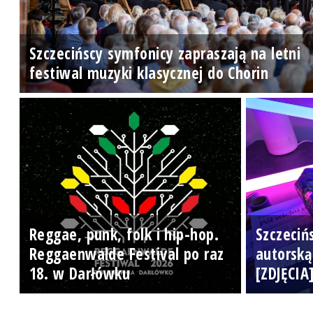
Szczecińscy symfonicy zapraszają na letni
festiwal muzyki klasycznej do Chorin
Reggae, punk, folk i hip-hop.
Szczeciń
Reggaenwalde Festival po raz
autorską
18. w Darłówku
[ZDJĘCIA