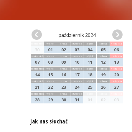
październik 2024
poniedziałek
wtorek
środa
czwartek
piątek
sobota
niedziela
30
01
02
03
04
05
06
poniedziałek
wtorek
środa
czwartek
piątek
sobota
niedziela
07
08
09
10
11
12
13
poniedziałek
wtorek
środa
czwartek
piątek
sobota
niedziela
14
15
16
17
18
19
20
poniedziałek
wtorek
środa
czwartek
piątek
sobota
niedziela
21
22
23
24
25
26
27
poniedziałek
wtorek
środa
czwartek
piątek
sobota
niedziela
28
29
30
31
01
02
03
Jak nas słuchać