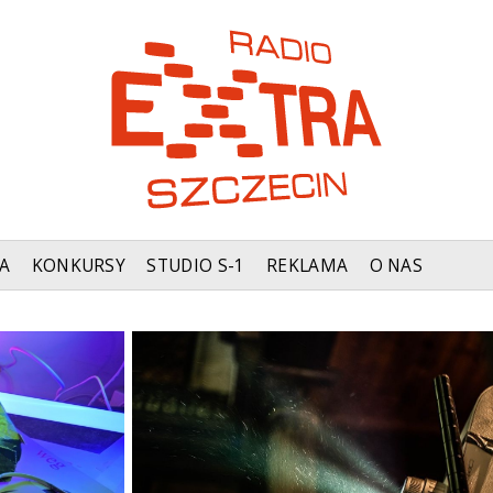
A
KONKURSY
STUDIO S-1
REKLAMA
O NAS