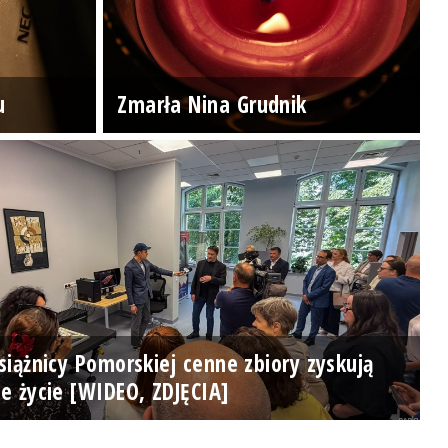
u
Zmarła Nina Grudnik
iążnicy Pomorskiej cenne zbiory zyskują
e życie [WIDEO, ZDJĘCIA]