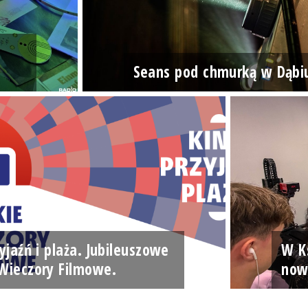
Seans pod chmurką w Dąbi
yjaźń i plaża. Jubileuszowe
W Ks
Wieczory Filmowe.
now