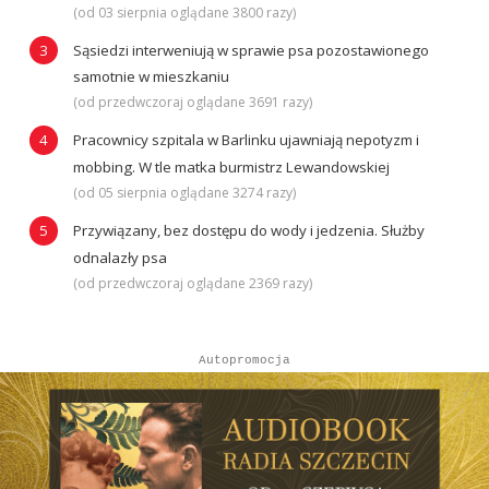
(od 03 sierpnia oglądane 3800 razy)
Sąsiedzi interweniują w sprawie psa pozostawionego
samotnie w mieszkaniu
(od przedwczoraj oglądane 3691 razy)
Pracownicy szpitala w Barlinku ujawniają nepotyzm i
mobbing. W tle matka burmistrz Lewandowskiej
(od 05 sierpnia oglądane 3274 razy)
Przywiązany, bez dostępu do wody i jedzenia. Służby
odnalazły psa
(od przedwczoraj oglądane 2369 razy)
Autopromocja