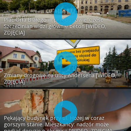
Plac Orła Białego w przebudowie. Część
Szczecinian widzi głównie beton [WIDEO,
ZDJĘCIA]
Zmiany drogowe na ulicy Andersena [WIDEO,
ZDJĘCIA]
Pękający budynek przy ul. Hożej w coraz
gorszym stanie. Mieszkańcy: nadzór może
podjąć decyzję o eksmisji [WIDEO, ZDJĘCIA]