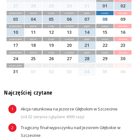
27
28
29
30
31
01
02
poniedziałek
wtorek
środa
czwartek
piątek
sobota
niedziela
03
04
05
06
07
08
09
poniedziałek
wtorek
środa
czwartek
piątek
sobota
niedziela
10
11
12
13
14
15
16
poniedziałek
wtorek
środa
czwartek
piątek
sobota
niedziela
17
18
19
20
21
22
23
poniedziałek
wtorek
środa
czwartek
piątek
sobota
niedziela
24
25
26
27
28
29
30
poniedziałek
wtorek
środa
czwartek
piątek
sobota
niedziela
31
01
02
03
04
05
06
Najczęściej czytane
Akcja ratunkowa na jeziorze Głębokim w Szczecinie
(od 02 sierpnia oglądane 4990 razy)
Tragiczny finał wypoczynku nad Jeziorem Głębokie w
Szczecinie