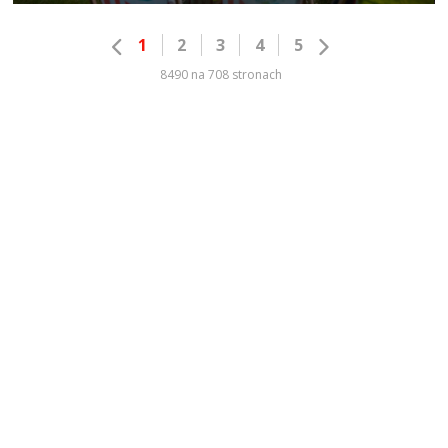
1
2
3
4
5
8490 na 708 stronach