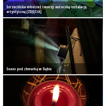
Szczecińska młodzież tworzy autorską instalację
artystyczną [ZDJĘCIA]
Seans pod chmurką w Dąbiu