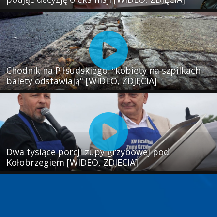
Chodnik na Piłsudskiego: "kobiety na szpilkach
balety odstawiają" [WIDEO, ZDJĘCIA]
Dwa tysiące porcji zupy grzybowej pod
Kołobrzegiem [WIDEO, ZDJECIA]