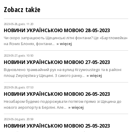
Zobacz także
2023-05-28, godz. 11:20
НОВИНИ УКРАЇНСЬКОЮ МОВОЮ 28-05-2023
Чи скоро запрацюють Щецинські літні фонтани? Це «Бартломейка»
на Ясних Блонях, фонтани…
» więcej
2023-05-27, godz. 10:50
НОВИНИ УКРАЇНСЬКОЮ МОВОЮ 27-05-2023
Відновлено трамвайний рух на вулиці Krzywoustego та в районі
площі Zwycięstwa у Щецині. З самого ранку…
» więcej
2023-05-26, godz. 07:53
НОВИНИ УКРАЇНСЬКОЮ МОВОЮ 26-05-2023
Незабаром будемо подорожувати потягом прямо зі Щецина до
нового аеропорту в Берліні. Але…
» więcej
2023-05-24, godz. 20:59
НОВИНИ УКРАЇНСЬКОЮ МОВОЮ 25-05-2023