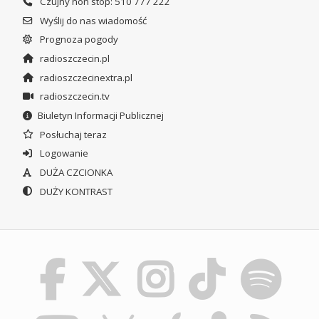
Czujny non stop: 510 777 222
Wyślij do nas wiadomość
Prognoza pogody
radioszczecin.pl
radioszczecinextra.pl
radioszczecin.tv
Biuletyn Informacji Publicznej
Posłuchaj teraz
Logowanie
DUŻA CZCIONKA
DUŻY KONTRAST