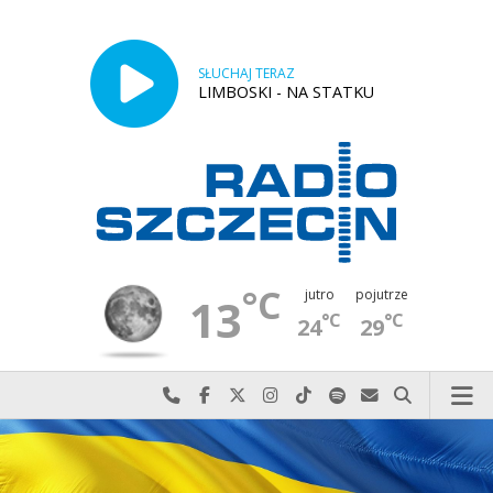
SŁUCHAJ TERAZ
LIMBOSKI - NA STATKU
°C
jutro
pojutrze
13
°C
°C
24
29
Najlepiej po prostu do nas zadzwoń
Odwiedź nas na Facebook-u
Odwiedź nas na X
Odwiedź nas na Instagram-ie
Odwiedź nas na TikTok-u
Szukaj nas na Spotify
Wyślij do nas w
Szukaj