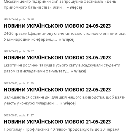
Міський центр підтримки сім’ї запрошує на фестиваль «День
прийомного батьківства», який…
» więcej
2023-05-24, godz. 08:29
НОВИНИ УКРАЇНСЬКОЮ МОВОЮ 24-05-2023
24-26 травня Щецин знову стане світовою столицею епігенетики.
У міжнародній конференції…
» więcej
2023-05-23, godz. 08:37
НОВИНИ УКРАЇНСЬКОЮ МОВОЮ 23-05-2023
Екзотичні рослини та кущі з усього світу висаджували студенти
разом із викладачами факультету…
» więcej
2023-05-21, godz. 21:36
НОВИНИ УКРАЇНСЬКОЮ МОВОЮ 22-05-2023
Залишаються останні дні для шкіл нашого воєводства, щоб взяти
участь у конкурсі Філармонії…
» więcej
2023-05-21, godz. 11:37
НОВИНИ УКРАЇНСЬКОЮ МОВОЮ 21-05-2023
Програму «Профілактика 40 плюс» продовжують до 30 червня