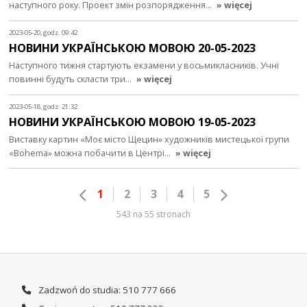
наступного року. Проект змін розпорядження…
» więcej
2023-05-20, godz. 09:42
НОВИНИ УКРАЇНСЬКОЮ МОВОЮ 20-05-2023
Наступного тижня стартують екзамени у восьмикласників. Учні
повинні будуть скласти три…
» więcej
2023-05-18, godz. 21:32
НОВИНИ УКРАЇНСЬКОЮ МОВОЮ 19-05-2023
Виставку картин «Моє місто Щецин» художників мистецької групи
«Bohema» можна побачити в Центрі…
» więcej
1
2
3
4
5
543 na 55 stronach
Zadzwoń do studia: 510 777 666